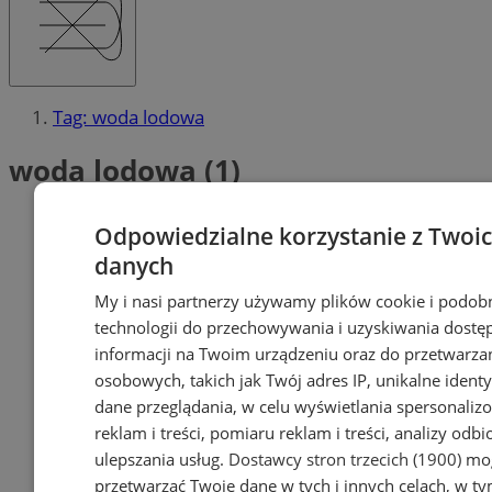
Tag: woda lodowa
woda lodowa (1)
Odpowiedzialne korzystanie z Twoi
danych
My i nasi partnerzy używamy plików cookie i podob
technologii do przechowywania i uzyskiwania dostę
informacji na Twoim urządzeniu oraz do przetwarza
osobowych, takich jak Twój adres IP, unikalne identyf
dane przeglądania, w celu wyświetlania spersonali
reklam i treści, pomiaru reklam i treści, analizy odb
ulepszania usług.
Dostawcy stron trzecich (1900)
mog
przetwarzać Twoje dane w tych i innych celach, w t