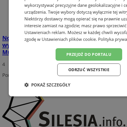
wykorzystywać precyzyjne dane geolokalizacyjne i c
urządzenia. Twoje wybory dotyczą wyłącznie tej witr
Niektórzy dostawcy mogą opierać się na prawnie u
interesie zamiast na zgodzie; masz prawo sprzeciwić
Ustawieniach reklam
. Możesz w każdej chwili wycof
Nowoczesna klimatyzacja chłodzi
zgodę w
Ustawieniach plików cookie
.
Polityka prywa
wyrobiska 900 m pod ziemią w kopalni
Murcki-Staszic
PRZEJDŹ DO PORTALU
4
ODRZUĆ WSZYSTKIE
Portal należy do sieci
POKAŻ SZCZEGÓŁY
Niezbędne
Wydajność
Targetowanie
Funk
Niesklasyfikowane