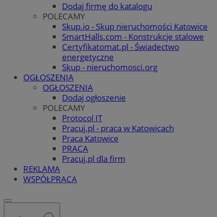
Dodaj firmę do katalogu
POLECAMY
Skup.io - Skup nieruchomości Katowice
SmartHalls.com - Konstrukcje stalowe
Certyfikatomat.pl - Świadectwo
energetyczne
Skup - nieruchomosci.org
OGŁOSZENIA
OGŁOSZENIA
Dodaj ogłoszenie
POLECAMY
Protocol IT
Pracuj.pl - praca w Katowicach
Praca Katowice
PRACA
Pracuj.pl dla firm
REKLAMA
WSPÓŁPRACA