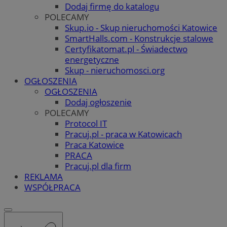
Dodaj firmę do katalogu
POLECAMY
Skup.io - Skup nieruchomości Katowice
SmartHalls.com - Konstrukcje stalowe
Certyfikatomat.pl - Świadectwo
energetyczne
Skup - nieruchomosci.org
OGŁOSZENIA
OGŁOSZENIA
Dodaj ogłoszenie
POLECAMY
Protocol IT
Pracuj.pl - praca w Katowicach
Praca Katowice
PRACA
Pracuj.pl dla firm
REKLAMA
WSPÓŁPRACA