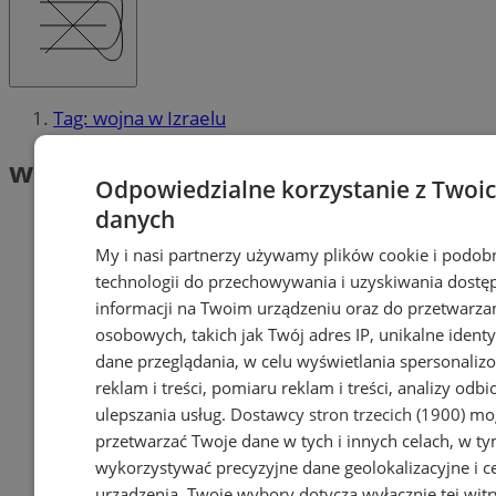
Tag: wojna w Izraelu
wojna w Izraelu (1)
Odpowiedzialne korzystanie z Twoi
danych
My i nasi partnerzy używamy plików cookie i podob
technologii do przechowywania i uzyskiwania dostę
informacji na Twoim urządzeniu oraz do przetwarza
osobowych, takich jak Twój adres IP, unikalne identyf
dane przeglądania, w celu wyświetlania spersonali
reklam i treści, pomiaru reklam i treści, analizy odb
ulepszania usług.
Dostawcy stron trzecich (1900)
mog
przetwarzać Twoje dane w tych i innych celach, w t
wykorzystywać precyzyjne dane geolokalizacyjne i c
urządzenia. Twoje wybory dotyczą wyłącznie tej witr