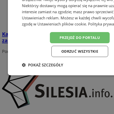
Niektórzy dostawcy mogą opierać się na prawnie u
interesie zamiast na zgodzie; masz prawo sprzeciwić
Ustawieniach reklam
. Możesz w każdej chwili wycof
zgodę w
Ustawieniach plików cookie
.
Polityka prywa
Katowice solidarne z Izraelem. "Spodek"
PRZEJDŹ DO PORTALU
zaświecił się na niebiesko
Portal należy do sieci
ODRZUĆ WSZYSTKIE
POKAŻ SZCZEGÓŁY
Niezbędne
Wydajność
Targetowanie
Funk
Niesklasyfikowane