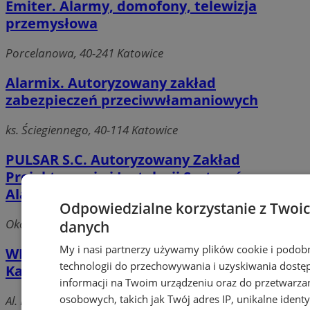
Emiter. Alarmy, domofony, telewizja
przemysłowa
Porcelanowa, 40-241 Katowice
Alarmix. Autoryzowany zakład
zabezpieczeń przeciwwłamaniowych
ks. Ściegiennego, 40-114 Katowice
PULSAR S.C. Autoryzowany Zakład
Projektowania i Instalacji Systemów
Alarmowych
Odpowiedzialne korzystanie z Twoi
Okoniowa 17, 40-748 Katowice
danych
My i nasi partnerzy używamy plików cookie i podob
WITEX SUPER-LOCK LTD Sp. z o.o. - Oddział
technologii do przechowywania i uzyskiwania dostę
Katowice
informacji na Twoim urządzeniu oraz do przetwarza
osobowych, takich jak Twój adres IP, unikalne identyf
Al. Roździeńskiego 86a, 40-203 Katowice