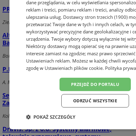
dane przeglądania, w celu wyświetlania spersonali
PROMON PHU
reklam i treści, pomiaru reklam i treści, analizy odb
ulepszania usług.
Dostawcy stron trzecich (1900)
mog
Zielonogórska, 40-710 Katowice
przetwarzać Twoje dane w tych i innych celach, w t
wykorzystywać precyzyjne dane geolokalizacyjne i c
Altel. Montaż systemów alarmowych.
urządzenia. Twoje wybory dotyczą wyłącznie tej witr
Barański H.
Niektórzy dostawcy mogą opierać się na prawnie u
interesie zamiast na zgodzie; masz prawo sprzeciwić
Bolesława Chrobrego, 40-881 Katowice
Ustawieniach reklam
. Możesz w każdej chwili wycof
P.P.H. REKTUR
zgodę w
Ustawieniach plików cookie
.
Polityka prywa
A. Mickiewicza 29, wieża A, 40-748 Katowice
PRZEJDŹ DO PORTALU
Sejf-Serwis Mechaniczne Systemy
ODRZUĆ WSZYSTKIE
Zabezpieczenia Mienia
Kolejowa, 40-708 Katowice
POKAŻ SZCZEGÓŁY
Dravis. Sp. z o.o. Systemy alarmowe,
Niezbędne
Wydajność
Targetowanie
Funk