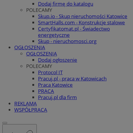
Dodaj firmę do katalogu
POLECAMY
Skup.io - Skup nieruchomości Katowice
SmartHalls.com - Konstrukcje stalowe
Certyfikatomat.pl - Świadectwo
energetyczne
Skup - nieruchomosci.org
OGŁOSZENIA
OGŁOSZENIA
Dodaj ogłoszenie
POLECAMY
Protocol IT
Pracuj.pl - praca w Katowicach
Praca Katowice
PRACA
Pracuj.pl dla firm
REKLAMA
WSPÓŁPRACA