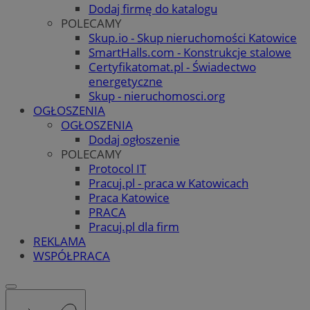
Dodaj firmę do katalogu
POLECAMY
Skup.io - Skup nieruchomości Katowice
SmartHalls.com - Konstrukcje stalowe
Certyfikatomat.pl - Świadectwo
energetyczne
Skup - nieruchomosci.org
OGŁOSZENIA
OGŁOSZENIA
Dodaj ogłoszenie
POLECAMY
Protocol IT
Pracuj.pl - praca w Katowicach
Praca Katowice
PRACA
Pracuj.pl dla firm
REKLAMA
WSPÓŁPRACA