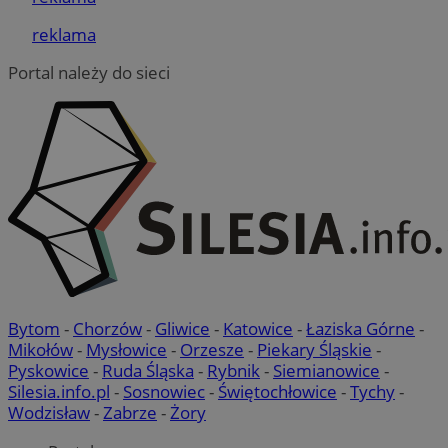
__cf_bm
29 minut 5
Cloudflare Inc.
sekund
.temu.com
reklama
Portal należy do sieci
Google Privacy Policy
VISITOR_PRIVACY_METADATA
5 miesięcy 
YouTube
tygodnie
.youtube.com
Bytom
-
Chorzów
-
Gliwice
-
Katowice
-
Łaziska Górne
-
Mikołów
-
Mysłowice
-
Orzesze
-
Piekary Śląskie
-
Pyskowice
-
Ruda Śląska
-
Rybnik
-
Siemianowice
-
Silesia.info.pl
-
Sosnowiec
-
Świętochłowice
-
Tychy
-
Wodzisław
-
Zabrze
-
Żory