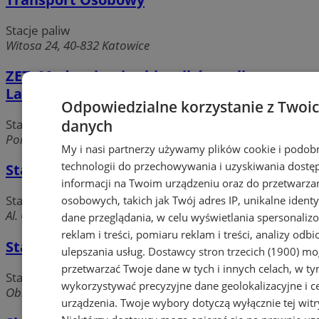
Stacje paliw
Witosa 24, 40-832 Katowice
ZET. Modernizacje zbiorników paliw.
Laboratorium, biuro projektowe
Odpowiedzialne korzystanie z Twoi
danych
Stacje paliw
Porcelanowa, 40-246 Katowice
My i nasi partnerzy używamy plików cookie i podob
technologii do przechowywania i uzyskiwania dostę
Stacja Paliw BP Polska Sp. z o.o.
informacji na Twoim urządzeniu oraz do przetwarza
Stacje paliw
osobowych, takich jak Twój adres IP, unikalne identyf
Al. Górnośląska 55, 40-511 Katowice
dane przeglądania, w celu wyświetlania spersonali
reklam i treści, pomiaru reklam i treści, analizy odb
Stacja Paliw PKN ORLEN S.A. nr 150
ulepszania usług.
Dostawcy stron trzecich (1900)
mog
przetwarzać Twoje dane w tych i innych celach, w t
Stacje paliw
wykorzystywać precyzyjne dane geolokalizacyjne i c
Obr. Westerplatte 55, 40-335 Katowice
urządzenia. Twoje wybory dotyczą wyłącznie tej witr