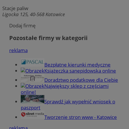
Stacje paliw
Ligocka 125, 40-568 Katowice
Niezbędne
Wydajność
Targetowanie
Funkcjo
Niesklasyfikowane
Dodaj firmę
Niezbędne pliki cookie umożliwiają korzystanie z podstawowych fun
Pozostałe firmy w kategorii
internetowej, takich jak logowanie użytkownika i zarządzanie kont
niezbędnych plików cookie nie można prawidłowo korzystać ze str
internetowej.
reklama
Provider
/
Okres
Nazwa
Domena
przechowywa
Bezpłatne kierunki medyczne
SessID
mojekatowice.pl
1 rok
Książeczka sanepidowska online
Doradztwo podatkowe dla Ciebie
Największy sklep z częściami
QeSessID
mojekatowice.pl
1 rok
online!
Sprawdź jak wypełnić wniosek o
paszport
MvSessID
mojekatowice.pl
1 rok
Tworzenie stron www - Katowice
reklama