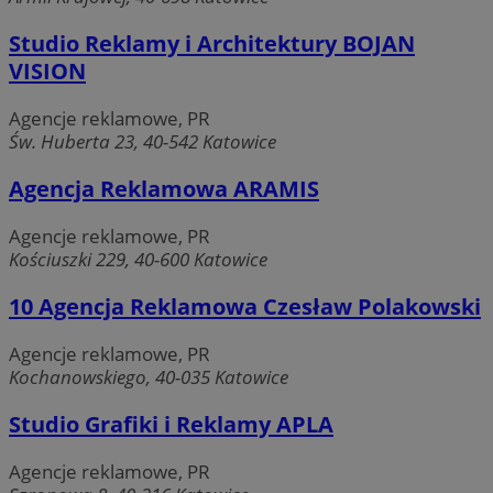
Niesklasyfikowane
Studio Reklamy i Architektury BOJAN
Niezbędne pliki cookie umożliwiają korzystanie z podstawowych fun
VISION
internetowej, takich jak logowanie użytkownika i zarządzanie kont
niezbędnych plików cookie nie można prawidłowo korzystać ze str
internetowej.
Agencje reklamowe, PR
Św. Huberta 23, 40-542 Katowice
Provider
/
Okres
Nazwa
Domena
przechowywa
Agencja Reklamowa ARAMIS
SessID
mojekatowice.pl
1 rok
Agencje reklamowe, PR
Kościuszki 229, 40-600 Katowice
QeSessID
mojekatowice.pl
1 rok
10 Agencja Reklamowa Czesław Polakowski
Agencje reklamowe, PR
MvSessID
mojekatowice.pl
1 rok
Kochanowskiego, 40-035 Katowice
Studio Grafiki i Reklamy APLA
__cf_bm
29 minut 5
Cloudflare Inc.
sekund
.temu.com
Agencje reklamowe, PR