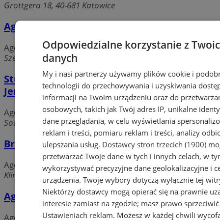
Grottgera 18, 40-681 Katowice
Agencja Reklamowa WIZUAL Sp. z o.o.
Odpowiedzialne korzystanie z Twoi
Agencje reklamowe, PR
danych
Szeligiewicza 1, 40-074 Katowice
My i nasi partnerzy używamy plików cookie i podob
Studio Małych Form Graficznych Granowski
technologii do przechowywania i uzyskiwania dostę
Jerzy
informacji na Twoim urządzeniu oraz do przetwarza
osobowych, takich jak Twój adres IP, unikalne identyf
Agencje reklamowe, PR
dane przeglądania, w celu wyświetlania spersonali
Sowińskiego, 40-098 Katowice
reklam i treści, pomiaru reklam i treści, analizy odb
Brand Service Dorota Szumlańska
ulepszania usług.
Dostawcy stron trzecich (1900)
mog
przetwarzać Twoje dane w tych i innych celach, w t
Agencje reklamowe, PR
wykorzystywać precyzyjne dane geolokalizacyjne i c
Klimczoka, 40-857 Katowice
urządzenia. Twoje wybory dotyczą wyłącznie tej witr
Niektórzy dostawcy mogą opierać się na prawnie u
Agencja Reklamowa BORGIS Piksa Zbigniew
interesie zamiast na zgodzie; masz prawo sprzeciwić
Ustawieniach reklam
. Możesz w każdej chwili wycof
Agencje reklamowe, PR