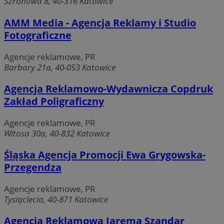
Szronowa 8, 40-316 Katowice
AMM Media - Agencja Reklamy i Studio
Fotograficzne
Google Privacy Policy
Agencje reklamowe, PR
Barbary 21a, 40-053 Katowice
Agencja Reklamowo-Wydawnicza Copdruk
VISITOR_PRIVACY_METADATA
5 miesięcy 
Zakład Poligraficzny
YouTube
tygodnie
.youtube.com
Agencje reklamowe, PR
Witosa 30a, 40-832 Katowice
Śląska Agencja Promocji Ewa Grygowska-
Przegendza
Agencje reklamowe, PR
Tysiąclecia, 40-871 Katowice
Agencja Reklamowa Jarema Szandar