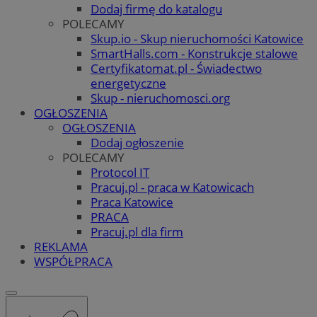
Dodaj firmę do katalogu
POLECAMY
Skup.io - Skup nieruchomości Katowice
SmartHalls.com - Konstrukcje stalowe
Certyfikatomat.pl - Świadectwo
energetyczne
Skup - nieruchomosci.org
OGŁOSZENIA
OGŁOSZENIA
Dodaj ogłoszenie
POLECAMY
Protocol IT
Pracuj.pl - praca w Katowicach
Praca Katowice
PRACA
Pracuj.pl dla firm
REKLAMA
WSPÓŁPRACA