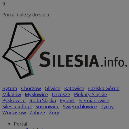
9
Portal należy do sieci
Bytom
-
Chorzów
-
Gliwice
-
Katowice
-
Łaziska Górne
-
Mikołów
-
Mysłowice
-
Orzesze
-
Piekary Śląskie
-
Pyskowice
-
Ruda Śląska
-
Rybnik
-
Siemianowice
-
Silesia.info.pl
-
Sosnowiec
-
Świętochłowice
-
Tychy
-
Wodzisław
-
Zabrze
-
Żory
Portal