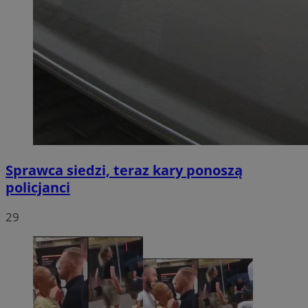
Sprawca siedzi, teraz kary ponoszą
policjanci
29