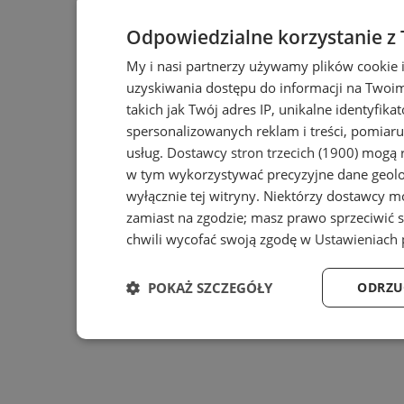
Odpowiedzialne korzystanie z
My i nasi partnerzy używamy plików cookie 
uzyskiwania dostępu do informacji na Twoi
takich jak Twój adres IP, unikalne identyfika
spersonalizowanych reklam i treści, pomiaru 
usług.
Dostawcy stron trzecich (1900)
mogą r
w tym wykorzystywać precyzyjne dane geolok
wyłącznie tej witryny. Niektórzy dostawcy m
zamiast na zgodzie; masz prawo sprzeciwić 
chwili wycofać swoją zgodę w
Ustawieniach 
POKAŻ SZCZEGÓŁY
ODRZU
Niezbędne
Wydajność
Ta