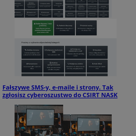
Fałszywe SMS-y, e-maile i strony. Tak
zgłosisz cyberoszustwo do CSIRT NASK