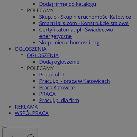
Dodaj firmę do katalogu
POLECAMY
Skup.io - Skup nieruchomości Katowice
SmartHalls.com - Konstrukcje stalowe
Certyfikatomat.pl - Świadectwo
energetyczne
Skup - nieruchomosci.org
OGŁOSZENIA
OGŁOSZENIA
Dodaj ogłoszenie
POLECAMY
Protocol IT
Pracuj.pl - praca w Katowicach
Praca Katowice
PRACA
Pracuj.pl dla firm
REKLAMA
WSPÓŁPRACA