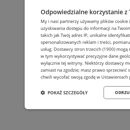
Odpowiedzialne korzystanie z
My i nasi partnerzy używamy plików cookie 
uzyskiwania dostępu do informacji na Twoi
takich jak Twój adres IP, unikalne identyfika
spersonalizowanych reklam i treści, pomiaru 
usług.
Dostawcy stron trzecich (1900)
mogą r
w tym wykorzystywać precyzyjne dane geolok
wyłącznie tej witryny. Niektórzy dostawcy m
zamiast na zgodzie; masz prawo sprzeciwić 
chwili wycofać swoją zgodę w
Ustawieniach 
POKAŻ SZCZEGÓŁY
ODRZU
Niezbędne
Wydajność
Ta