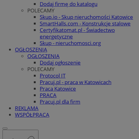
Dodaj firmę do katalogu
POLECAMY
Skup.io - Skup nieruchomości Katowice
SmartHalls.com - Konstrukcje stalowe
Certyfikatomat.pl - Świadectwo
energetyczne
Skup - nieruchomosci.org
OGŁOSZENIA
OGŁOSZENIA
Dodaj ogłoszenie
POLECAMY
Protocol IT
Pracuj.pl - praca w Katowicach
Praca Katowice
PRACA
Pracuj.pl dla firm
REKLAMA
WSPÓŁPRACA