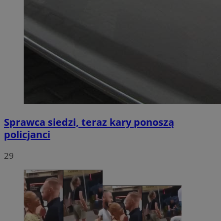
Sprawca siedzi, teraz kary ponoszą
policjanci
29