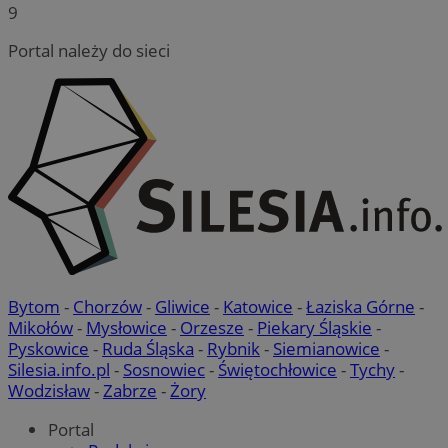
9
Portal należy do sieci
Bytom
-
Chorzów
-
Gliwice
-
Katowice
-
Łaziska Górne
-
Mikołów
-
Mysłowice
-
Orzesze
-
Piekary Śląskie
-
Pyskowice
-
Ruda Śląska
-
Rybnik
-
Siemianowice
-
Silesia.info.pl
-
Sosnowiec
-
Świętochłowice
-
Tychy
-
Wodzisław
-
Zabrze
-
Żory
Portal