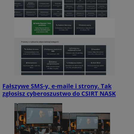
Fałszywe SMS-y, e-maile i strony. Tak
zgłosisz cyberoszustwo do CSIRT NASK