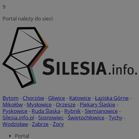
9
Portal należy do sieci
Bytom
-
Chorzów
-
Gliwice
-
Katowice
-
Łaziska Górne
-
Mikołów
-
Mysłowice
-
Orzesze
-
Piekary Śląskie
-
Pyskowice
-
Ruda Śląska
-
Rybnik
-
Siemianowice
-
Silesia.info.pl
-
Sosnowiec
-
Świętochłowice
-
Tychy
-
Wodzisław
-
Zabrze
-
Żory
Portal