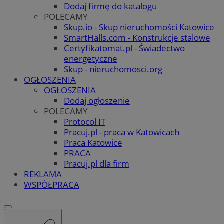
Dodaj firmę do katalogu
POLECAMY
Skup.io - Skup nieruchomości Katowice
SmartHalls.com - Konstrukcje stalowe
Certyfikatomat.pl - Świadectwo
energetyczne
Skup - nieruchomosci.org
OGŁOSZENIA
OGŁOSZENIA
Dodaj ogłoszenie
POLECAMY
Protocol IT
Pracuj.pl - praca w Katowicach
Praca Katowice
PRACA
Pracuj.pl dla firm
REKLAMA
WSPÓŁPRACA