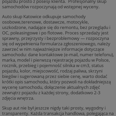
pojazdu prosto z posesji klienta. Profesjonalny skup
samochodów rozpoczynają od wstępnej wyceny.
Auto skup Katowice odkupuje samochody
osobowe,terenowe, dostawcze, motocykle,
uszkodzone, nadające się do remontu, bez przeglądu i
OC, poleasingowe i po flotowe. Proces sprzedaży jest
sprawny, przejrzysty i bezproblemowy — rozpoczyna
się od wypełnienia formularza zgłoszeniowego, należy
zawrzeć w nim najważniejsze informacje dotyczące
samochodu: dane kontaktowe (e-mail, numer telefonu),
marka, model i pierwszą rejestrację pojazdu w Polsce,
rocznik, przebieg i pojemność silnika w cm3, status
pojazdu, kolor, miejscowość, rodzaj paliwa, skrzyni
biegów i sugerowaną przez siebie cenę, warto dodać
krótki opis samochodu, który pozwoli na dokładniejszą
wycenę samochodu, dołączenie aktualnych zdjęć
zewnątrz pojazdu z każdej strony, dodatkowo 2-3
zdjęcia wnętrza.
Skup aut nie był jeszcze nigdy taki prosty, wygodny i
transparenty. Każda transakcja handlowa, polegająca na