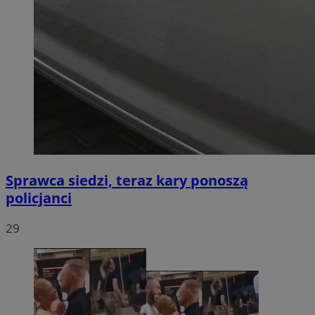
Sprawca siedzi, teraz kary ponoszą
policjanci
29