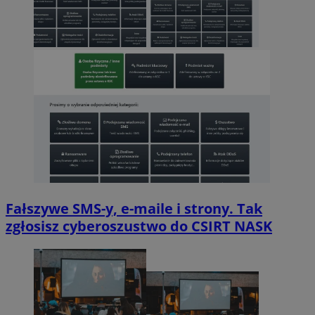
Fałszywe SMS-y, e-maile i strony. Tak
zgłosisz cyberoszustwo do CSIRT NASK