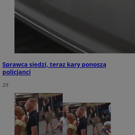
Sprawca siedzi, teraz kary ponoszą
policjanci
29