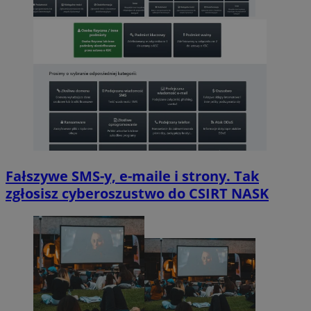
Fałszywe SMS-y, e-maile i strony. Tak
zgłosisz cyberoszustwo do CSIRT NASK