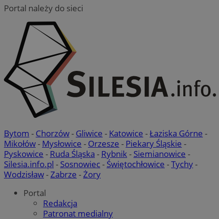
Portal należy do sieci
Bytom
-
Chorzów
-
Gliwice
-
Katowice
-
Łaziska Górne
-
Mikołów
-
Mysłowice
-
Orzesze
-
Piekary Śląskie
-
Pyskowice
-
Ruda Śląska
-
Rybnik
-
Siemianowice
-
Silesia.info.pl
-
Sosnowiec
-
Świętochłowice
-
Tychy
-
Wodzisław
-
Zabrze
-
Żory
Portal
Redakcja
Patronat medialny