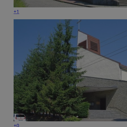
+1
+0