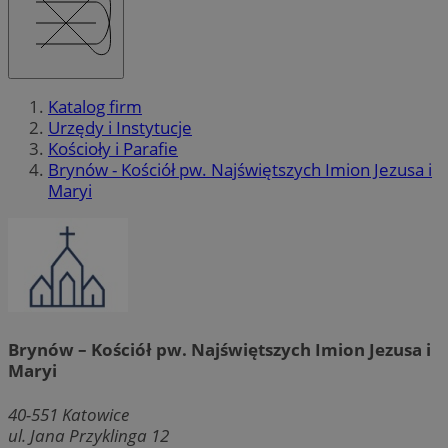
Katalog firm
Urzędy i Instytucje
Kościoły i Parafie
Brynów - Kościół pw. Najświętszych Imion Jezusa i
Maryi
Brynów – Kościół pw. Najświętszych Imion Jezusa i
Maryi
40-551
Katowice
ul. Jana Przyklinga 12