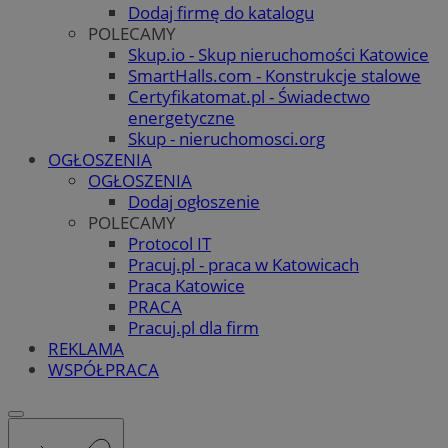
Dodaj firmę do katalogu
POLECAMY
Skup.io - Skup nieruchomości Katowice
SmartHalls.com - Konstrukcje stalowe
Certyfikatomat.pl - Świadectwo
energetyczne
Skup - nieruchomosci.org
OGŁOSZENIA
OGŁOSZENIA
Dodaj ogłoszenie
POLECAMY
Protocol IT
Pracuj.pl - praca w Katowicach
Praca Katowice
PRACA
Pracuj.pl dla firm
REKLAMA
WSPÓŁPRACA