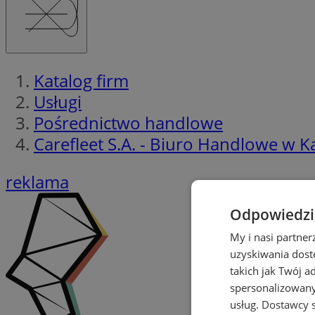
Katalog firm
Usługi
Pośrednictwo handlowe
Carefleet S.A. - Biuro Handlowe w 
reklama
Odpowiedzia
My i nasi partne
uzyskiwania dost
takich jak Twój a
spersonalizowanyc
usług.
Dostawcy s