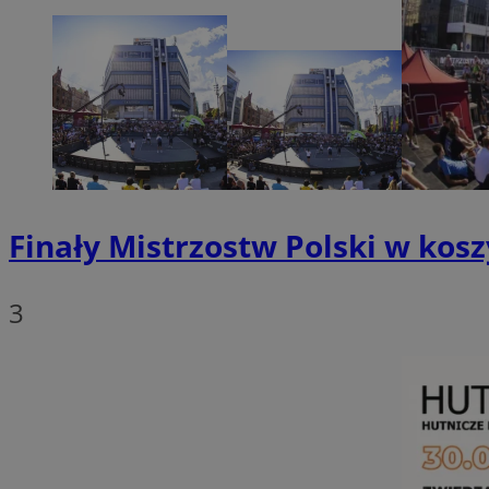
SessID
QeSessID
MvSessID
__cf_bm
VISITOR_PRIVACY_
Finały Mistrzostw Polski w kos
3
__cf_bm
CookieScriptConse