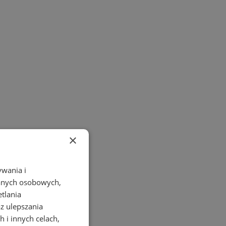
×
ywania i
danych osobowych,
etlania
az ulepszania
 i innych celach,