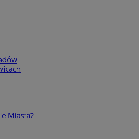
adów
wicach
ie Miasta?