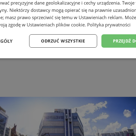
wać precyzyjne dane geolokalizacyjne i cechy urządzenia. Twoje
tryny. Niektórzy dostawcy mogą opierać się na prawnie uzasadnio
ie; masz prawo sprzeciwić się temu w
Ustawieniach reklam
. Może
atowicach
woją zgodę w
Ustawieniach plików cookie
.
Polityka prywatności
EGÓŁY
ODRZUĆ WSZYSTKIE
PRZEJDŹ 
Wydajność
Targetowanie
Funkcjonalność
Ni
ezbędne
Wydajność
Targetowanie
Funkcjonalność
Niesklasyfikow
ie umożliwiają korzystanie z podstawowych funkcji strony internetowej, takich jak log
Bez niezbędnych plików cookie nie można prawidłowo korzystać ze strony internetowe
Provider
/
Okres
Opis
Domena
przechowywania