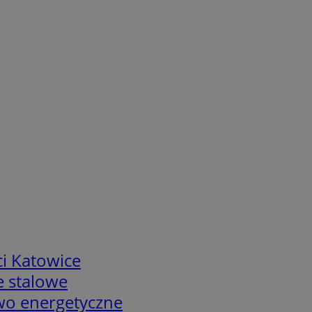
i Katowice
e stalowe
two energetyczne