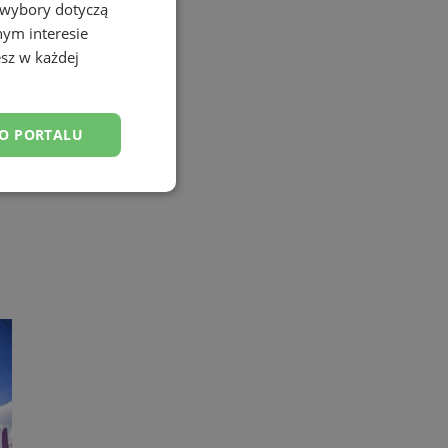
 wybory dotyczą
nym interesie
sz w każdej
DO PORTALU
esklasyfikowane
ane
owanie użytkownika i
j.