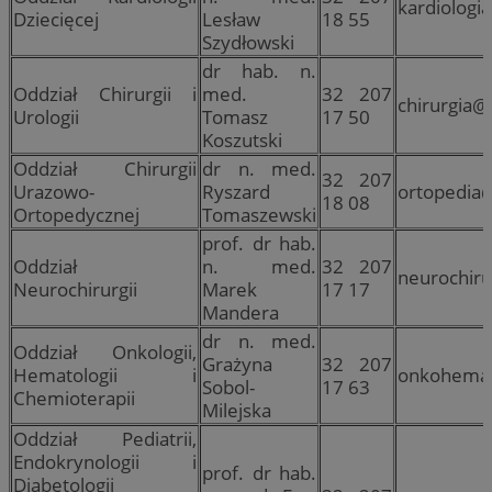
kardiologi
Dziecięcej
Lesław
18 55
Szydłowski
dr hab. n.
Oddział Chirurgii i
med.
32 207
chirurgia@
Urologii
Tomasz
17 50
Koszutski
Oddział Chirurgii
dr n. med.
32 207
Urazowo-
Ryszard
ortopedia@
18 08
Ortopedycznej
Tomaszewski
prof. dr hab.
Oddział
n. med.
32 207
neurochiru
Neurochirurgii
Marek
17 17
Mandera
dr n. med.
Oddział Onkologii,
Grażyna
32 207
Hematologii i
onkohemat
Sobol-
17 63
Chemioterapii
Milejska
Oddział Pediatrii,
Endokrynologii i
prof. dr hab.
Diabetologii