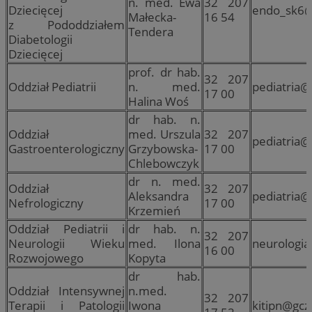
n. med. Ewa
32 207
Dziecięcej
endo_sk6@
Małecka-
16 54
z Pododdziałem
Tendera
Diabetologii
Dziecięcej
prof. dr hab.
32 207
Oddział Pediatrii
n. med.
pediatria@
17 00
Halina Woś
dr hab. n.
Oddział
med. Urszula
32 207
pediatria@
Gastroenterologiczny
Grzybowska-
17 00
Chlebowczyk
dr n. med.
Oddział
32 207
Aleksandra
pediatria@
Nefrologiczny
17 00
Krzemień
Oddział Pediatrii i
dr hab. n.
32 207
Neurologii Wieku
med. Ilona
neurologia
16 00
Rozwojowego
Kopyta
dr hab.
Oddział Intensywnej
n.med.
32 207
Terapii i Patologii
Iwona
kitipn@gcz