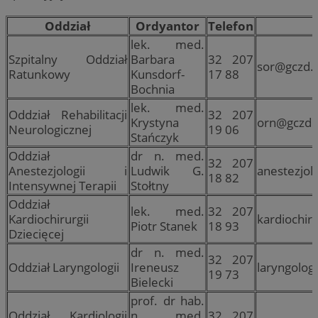
Oddział
Ordyantor
Telefon
lek. med.
Szpitalny Oddział
Barbara
32 207
sor@gczd.k
Ratunkowy
Kunsdorf-
17 88
Bochnia
lek. med.
Oddział Rehabilitacji
32 207
Krystyna
orn@gczd.k
Neurologicznej
19 06
Stańczyk
Oddział
dr n. med.
32 207
Anestezjologii i
Ludwik G.
anestezjol
18 82
Intensywnej Terapii
Stołtny
Oddział
lek. med.
32 207
Kardiochirurgii
kardiochir
Piotr Stanek
18 93
Dziecięcej
dr n. med.
32 207
Oddział Laryngologii
Ireneusz
laryngolog
19 73
Bielecki
prof. dr hab.
Oddział Kardiologii
n. med.
32 207