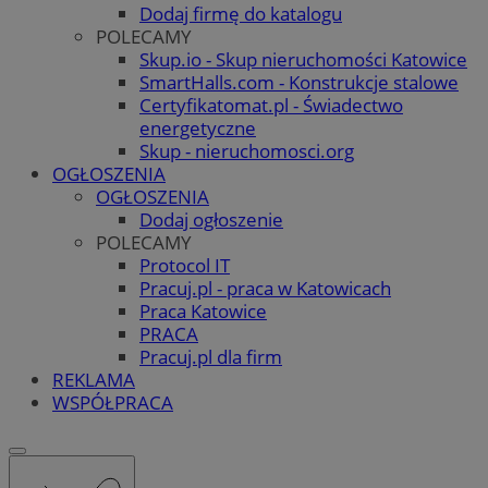
Dodaj firmę do katalogu
POLECAMY
Skup.io - Skup nieruchomości Katowice
SmartHalls.com - Konstrukcje stalowe
Certyfikatomat.pl - Świadectwo
energetyczne
Skup - nieruchomosci.org
OGŁOSZENIA
OGŁOSZENIA
Dodaj ogłoszenie
POLECAMY
Protocol IT
Pracuj.pl - praca w Katowicach
Praca Katowice
PRACA
Pracuj.pl dla firm
REKLAMA
WSPÓŁPRACA