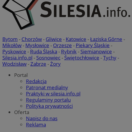
Bytom
-
Chorzów
-
Gliwice
-
Katowice
-
Łaziska Górne
-
Mikołów
-
Mysłowice
-
Orzesze
-
Piekary Śląskie
-
Pyskowice
-
Ruda Śląska
-
Rybnik
-
Siemianowice
-
Silesia.info.pl
-
Sosnowiec
-
Świętochłowice
-
Tychy
-
Wodzisław
-
Zabrze
-
Żory
Portal
Redakcja
Patronat medialny
Praktyki w silesia.info.pl
Regulaminy portalu
Polityka prywatności
Oferta
Napisz do nas
Reklama