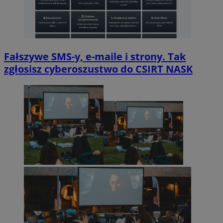
Fałszywe SMS-y, e-maile i strony. Tak
zgłosisz cyberoszustwo do CSIRT NASK