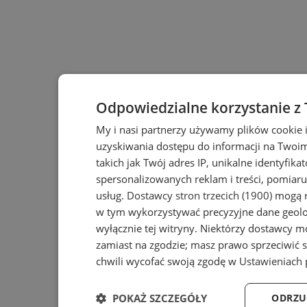
Odpowiedzialne korzystanie z
My i nasi partnerzy używamy plików cookie 
uzyskiwania dostępu do informacji na Twoi
takich jak Twój adres IP, unikalne identyfika
spersonalizowanych reklam i treści, pomiaru 
usług.
Dostawcy stron trzecich (1900)
mogą r
w tym wykorzystywać precyzyjne dane geolok
wyłącznie tej witryny. Niektórzy dostawcy m
zamiast na zgodzie; masz prawo sprzeciwić 
chwili wycofać swoją zgodę w
Ustawieniach 
POKAŻ SZCZEGÓŁY
ODRZU