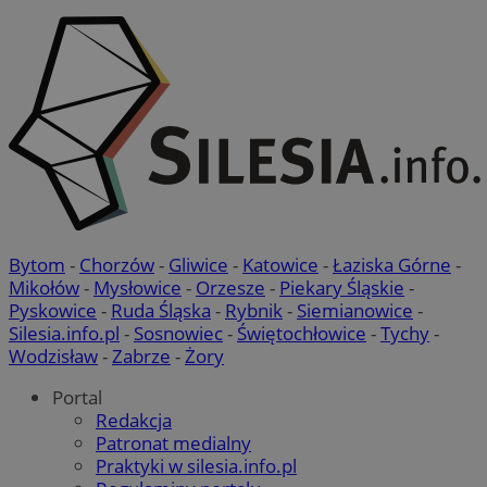
Bytom
-
Chorzów
-
Gliwice
-
Katowice
-
Łaziska Górne
-
Mikołów
-
Mysłowice
-
Orzesze
-
Piekary Śląskie
-
Pyskowice
-
Ruda Śląska
-
Rybnik
-
Siemianowice
-
Silesia.info.pl
-
Sosnowiec
-
Świętochłowice
-
Tychy
-
Wodzisław
-
Zabrze
-
Żory
Portal
Redakcja
Patronat medialny
Praktyki w silesia.info.pl