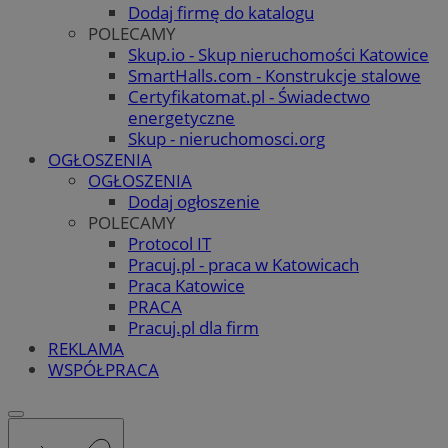
Dodaj firmę do katalogu
POLECAMY
Skup.io - Skup nieruchomości Katowice
SmartHalls.com - Konstrukcje stalowe
Certyfikatomat.pl - Świadectwo
energetyczne
Skup - nieruchomosci.org
OGŁOSZENIA
OGŁOSZENIA
Dodaj ogłoszenie
POLECAMY
Protocol IT
Pracuj.pl - praca w Katowicach
Praca Katowice
PRACA
Pracuj.pl dla firm
REKLAMA
WSPÓŁPRACA