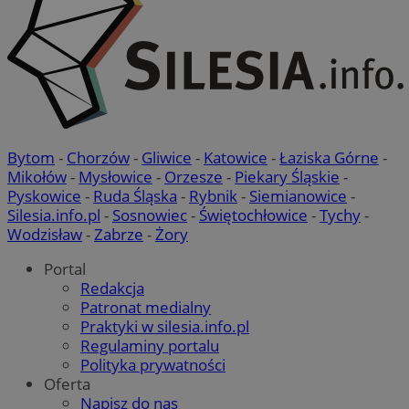
Bytom
-
Chorzów
-
Gliwice
-
Katowice
-
Łaziska Górne
-
Mikołów
-
Mysłowice
-
Orzesze
-
Piekary Śląskie
-
Pyskowice
-
Ruda Śląska
-
Rybnik
-
Siemianowice
-
Silesia.info.pl
-
Sosnowiec
-
Świętochłowice
-
Tychy
-
Wodzisław
-
Zabrze
-
Żory
Portal
Redakcja
Patronat medialny
Praktyki w silesia.info.pl
Regulaminy portalu
Polityka prywatności
Oferta
Napisz do nas