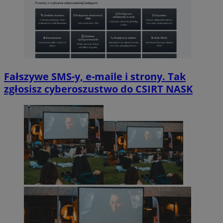
Fałszywe SMS-y, e-maile i strony. Tak
zgłosisz cyberoszustwo do CSIRT NASK