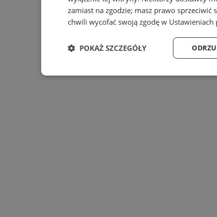
zamiast na zgodzie; masz prawo sprzeciwić 
chwili wycofać swoją zgodę w
Ustawieniach 
POKAŻ SZCZEGÓŁY
ODRZU
Niezbędne
Wydajność
Ta
Niezbędne
Wydajność
Targe
Niezbędne pliki cookie umożliwiają korzystanie z podsta
zarządzanie kontem. Bez niezbędnych plików cookie nie 
Provider
/
Nazwa
Domena
prz
SessID
mojekatowice.pl