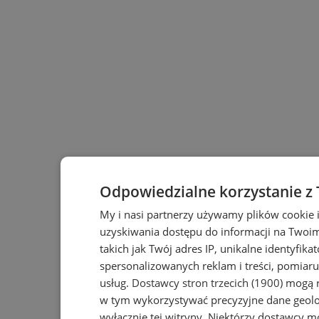
Odpowiedzialne korzystanie z
My i nasi partnerzy używamy plików cookie 
uzyskiwania dostępu do informacji na Twoi
takich jak Twój adres IP, unikalne identyfika
spersonalizowanych reklam i treści, pomiaru 
usług.
Dostawcy stron trzecich (1900)
mogą r
w tym wykorzystywać precyzyjne dane geolok
wyłącznie tej witryny. Niektórzy dostawcy m