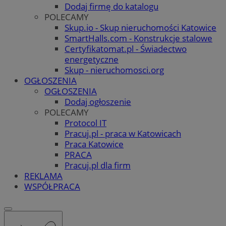
Dodaj firmę do katalogu
POLECAMY
Skup.io - Skup nieruchomości Katowice
SmartHalls.com - Konstrukcje stalowe
Certyfikatomat.pl - Świadectwo
energetyczne
Skup - nieruchomosci.org
OGŁOSZENIA
OGŁOSZENIA
Dodaj ogłoszenie
POLECAMY
Protocol IT
Pracuj.pl - praca w Katowicach
Praca Katowice
PRACA
Pracuj.pl dla firm
REKLAMA
WSPÓŁPRACA