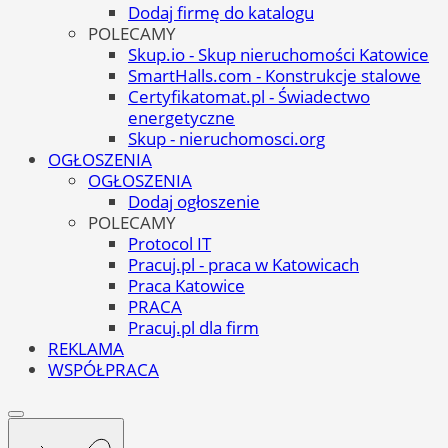
Dodaj firmę do katalogu
POLECAMY
Skup.io - Skup nieruchomości Katowice
SmartHalls.com - Konstrukcje stalowe
Certyfikatomat.pl - Świadectwo
energetyczne
Skup - nieruchomosci.org
OGŁOSZENIA
OGŁOSZENIA
Dodaj ogłoszenie
POLECAMY
Protocol IT
Pracuj.pl - praca w Katowicach
Praca Katowice
PRACA
Pracuj.pl dla firm
REKLAMA
WSPÓŁPRACA