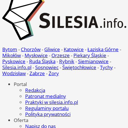
Bytom
-
Chorzów
-
Gliwice
-
Katowice
-
Łaziska Górne
-
Mikołów
-
Mysłowice
-
Orzesze
-
Piekary Śląskie
-
Pyskowice
-
Ruda Śląska
-
Rybnik
-
Siemianowice
-
Silesia.info.pl
-
Sosnowiec
-
Świętochłowice
-
Tychy
-
Wodzisław
-
Zabrze
-
Żory
Portal
Redakcja
Patronat medialny
Praktyki w silesia.info.pl
Regulaminy portalu
Polityka prywatności
Oferta
Napisz do nas