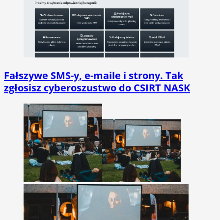
Fałszywe SMS-y, e-maile i strony. Tak
zgłosisz cyberoszustwo do CSIRT NASK