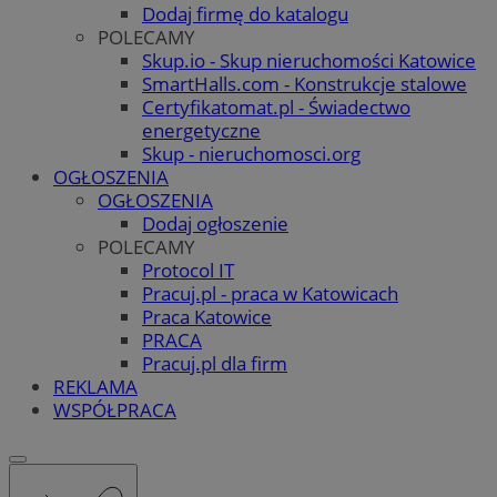
Dodaj firmę do katalogu
POLECAMY
Skup.io - Skup nieruchomości Katowice
SmartHalls.com - Konstrukcje stalowe
Certyfikatomat.pl - Świadectwo
energetyczne
Skup - nieruchomosci.org
OGŁOSZENIA
OGŁOSZENIA
Dodaj ogłoszenie
POLECAMY
Protocol IT
Pracuj.pl - praca w Katowicach
Praca Katowice
PRACA
Pracuj.pl dla firm
REKLAMA
WSPÓŁPRACA