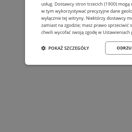
usług.
Dostawcy stron trzecich (1900)
mogą r
w tym wykorzystywać precyzyjne dane geolok
wyłącznie tej witryny. Niektórzy dostawcy m
zamiast na zgodzie; masz prawo sprzeciwić 
chwili wycofać swoją zgodę w
Ustawieniach 
POKAŻ SZCZEGÓŁY
ODRZU
Niezbędne
Wydajność
Ta
Niezbędne
Wydajność
Targe
Niezbędne pliki cookie umożliwiają korzystanie z podsta
zarządzanie kontem. Bez niezbędnych plików cookie nie 
Provider
/