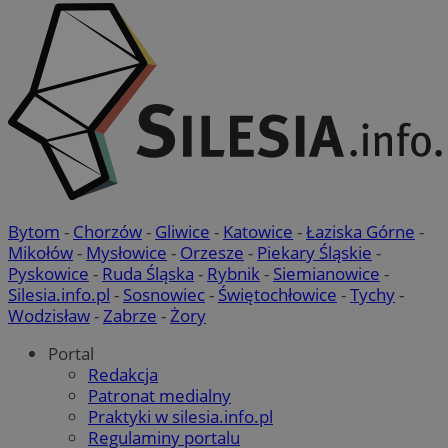
Bytom
-
Chorzów
-
Gliwice
-
Katowice
-
Łaziska Górne
-
Mikołów
-
Mysłowice
-
Orzesze
-
Piekary Śląskie
-
Pyskowice
-
Ruda Śląska
-
Rybnik
-
Siemianowice
-
Silesia.info.pl
-
Sosnowiec
-
Świętochłowice
-
Tychy
-
Wodzisław
-
Zabrze
-
Żory
Portal
Redakcja
Patronat medialny
Praktyki w silesia.info.pl
Regulaminy portalu