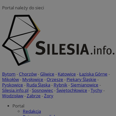
Portal należy do sieci
Bytom
-
Chorzów
-
Gliwice
-
Katowice
-
Łaziska Górne
-
Mikołów
-
Mysłowice
-
Orzesze
-
Piekary Śląskie
-
Pyskowice
-
Ruda Śląska
-
Rybnik
-
Siemianowice
-
Silesia.info.pl
-
Sosnowiec
-
Świętochłowice
-
Tychy
-
Wodzisław
-
Zabrze
-
Żory
Portal
Redakcja