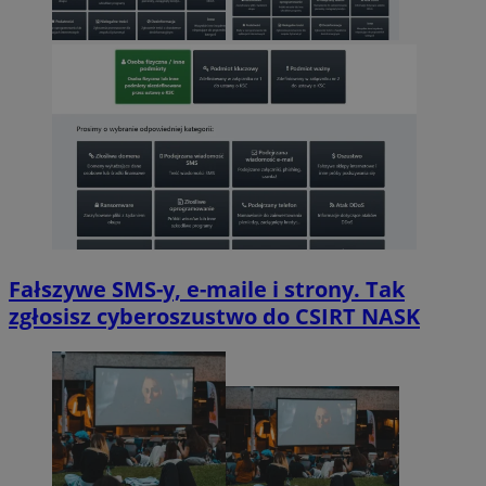
Fałszywe SMS-y, e-maile i strony. Tak
zgłosisz cyberoszustwo do CSIRT NASK