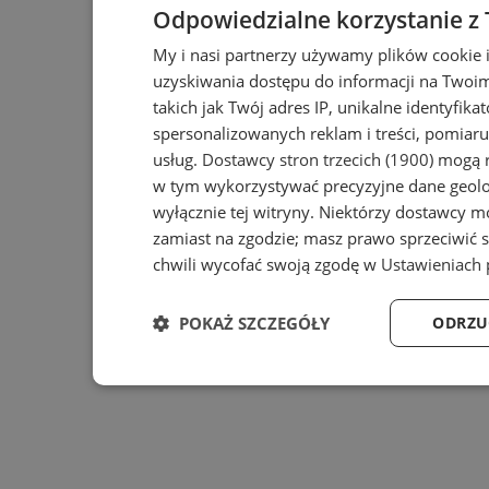
Odpowiedzialne korzystanie z
My i nasi partnerzy używamy plików cookie 
uzyskiwania dostępu do informacji na Twoi
takich jak Twój adres IP, unikalne identyfika
spersonalizowanych reklam i treści, pomiaru 
usług.
Dostawcy stron trzecich (1900)
mogą r
w tym wykorzystywać precyzyjne dane geolok
wyłącznie tej witryny. Niektórzy dostawcy m
zamiast na zgodzie; masz prawo sprzeciwić 
chwili wycofać swoją zgodę w
Ustawieniach 
POKAŻ SZCZEGÓŁY
ODRZU
Niezbędne
Wydajność
Ta