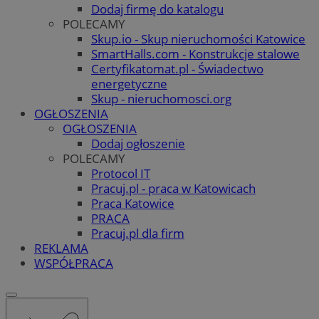
Dodaj firmę do katalogu
POLECAMY
Skup.io - Skup nieruchomości Katowice
SmartHalls.com - Konstrukcje stalowe
Certyfikatomat.pl - Świadectwo
energetyczne
Skup - nieruchomosci.org
OGŁOSZENIA
OGŁOSZENIA
Dodaj ogłoszenie
POLECAMY
Protocol IT
Pracuj.pl - praca w Katowicach
Praca Katowice
PRACA
Pracuj.pl dla firm
REKLAMA
WSPÓŁPRACA