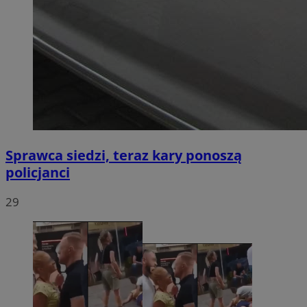
Sprawca siedzi, teraz kary ponoszą
policjanci
29