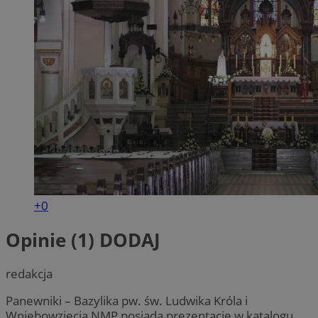
+0
Opinie (1)
DODAJ
redakcja
Panewniki – Bazylika pw. św. Ludwika Króla i
Wniebowzięcia NMP posiada prezentację w katalogu