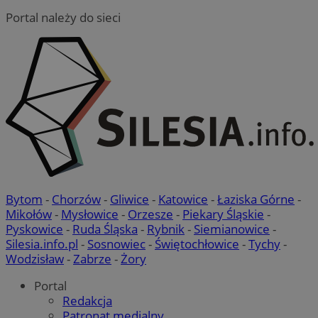
Portal należy do sieci
Bytom
-
Chorzów
-
Gliwice
-
Katowice
-
Łaziska Górne
-
Mikołów
-
Mysłowice
-
Orzesze
-
Piekary Śląskie
-
Pyskowice
-
Ruda Śląska
-
Rybnik
-
Siemianowice
-
Silesia.info.pl
-
Sosnowiec
-
Świętochłowice
-
Tychy
-
Wodzisław
-
Zabrze
-
Żory
Portal
Redakcja
Patronat medialny