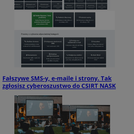
Fałszywe SMS-y, e-maile i strony. Tak
zgłosisz cyberoszustwo do CSIRT NASK