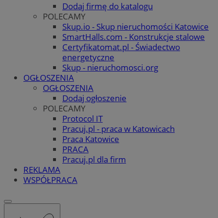
Dodaj firmę do katalogu
POLECAMY
Skup.io - Skup nieruchomości Katowice
SmartHalls.com - Konstrukcje stalowe
Certyfikatomat.pl - Świadectwo
energetyczne
Skup - nieruchomosci.org
OGŁOSZENIA
OGŁOSZENIA
Dodaj ogłoszenie
POLECAMY
Protocol IT
Pracuj.pl - praca w Katowicach
Praca Katowice
PRACA
Pracuj.pl dla firm
REKLAMA
WSPÓŁPRACA