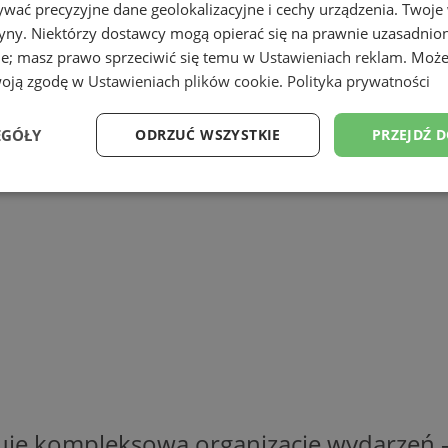
wać precyzyjne dane geolokalizacyjne i cechy urządzenia. Twoje
tryny. Niektórzy dostawcy mogą opierać się na prawnie uzasadnio
ie; masz prawo sprzeciwić się temu w
Ustawieniach reklam
. Może
woją zgodę w
Ustawieniach plików cookie
.
Polityka prywatności
EGÓŁY
ODRZUĆ WSZYSTKIE
PRZEJDŹ 
Wydajność
Targetowanie
Funkcjonalność
Ni
ezbędne
Wydajność
Targetowanie
Funkcjonalność
Niesklasyfikow
ie umożliwiają korzystanie z podstawowych funkcji strony internetowej, takich jak log
Bez niezbędnych plików cookie nie można prawidłowo korzystać ze strony internetowe
Provider
/
Okres
Opis
ruje kompleksową organizację wydarzeń 
Domena
przechowywania