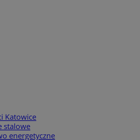
i Katowice
e stalowe
two energetyczne