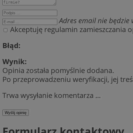
Nazwa
Pro
Adres email nie będzie w
Nazwa
Nazwa
mlcwc
Do
Nazwa
Akceptuję regulamin zamieszczania op
__Secure-YNID
_ga_QJYQY75XFT
google_push
.bi
bitoIsSecure
Błąd:
c
MR
Wynik:
__eoi
Opinia została pomyślnie dodana.
MUID
Po przeprowadzeniu weryfikacji, jej tre
_clsk
Trwa wysyłanie komentarza ...
SRM_B
_clck
Wyślij opinię
VISITOR_INFO1_LIV
Formularz kontaktowy
b