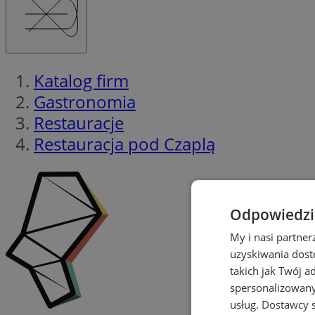
Katalog firm
Gastronomia
Restauracje
Restauracja pod Czaplą
Odpowiedzia
My i nasi partne
uzyskiwania dost
takich jak Twój a
spersonalizowanyc
usług.
Dostawcy s