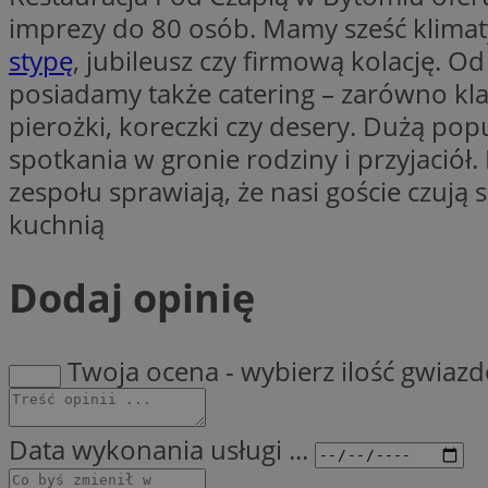
SessID
imprezy do 80 osób. Mamy sześć klimaty
QeSessID
stypę
, jubileusz czy firmową kolację. O
MvSessID
posiadamy także catering – zarówno klas
__cf_bm
pierożki, koreczki czy desery. Dużą pop
spotkania w gronie rodziny i przyjaciół
zespołu sprawiają, że nasi goście czują 
VISITOR_PRIVACY_
kuchnią
Dodaj opinię
__cf_bm
Twoja ocena - wybierz ilość gwiaz
CookieScriptConse
Data wykonania usługi ...