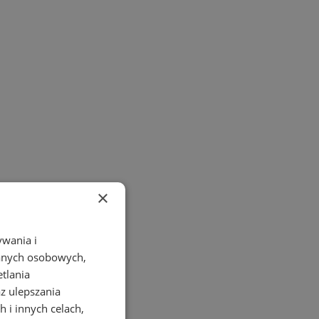
×
ywania i
danych osobowych,
etlania
az ulepszania
 i innych celach,