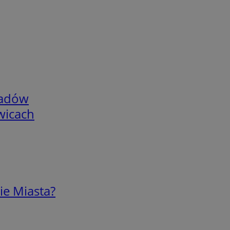
adów
wicach
ie Miasta?