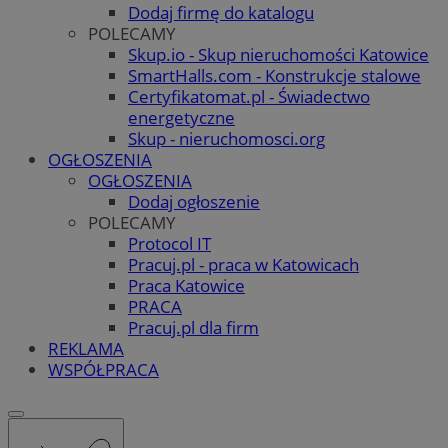
Dodaj firmę do katalogu
POLECAMY
Skup.io - Skup nieruchomości Katowice
SmartHalls.com - Konstrukcje stalowe
Certyfikatomat.pl - Świadectwo
energetyczne
Skup - nieruchomosci.org
OGŁOSZENIA
OGŁOSZENIA
Dodaj ogłoszenie
POLECAMY
Protocol IT
Pracuj.pl - praca w Katowicach
Praca Katowice
PRACA
Pracuj.pl dla firm
REKLAMA
WSPÓŁPRACA