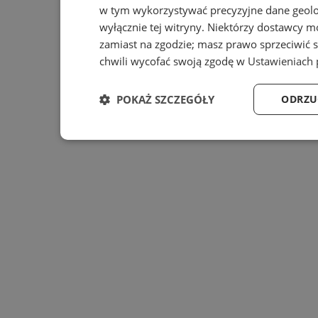
w tym wykorzystywać precyzyjne dane geolok
wyłącznie tej witryny. Niektórzy dostawcy m
zamiast na zgodzie; masz prawo sprzeciwić 
chwili wycofać swoją zgodę w
Ustawieniach 
POKAŻ SZCZEGÓŁY
ODRZU
Niezbędne
Wydajność
Ta
Niezbędne
Wydajność
Targe
Niezbędne pliki cookie umożliwiają korzystanie z podsta
zarządzanie kontem. Bez niezbędnych plików cookie nie 
Provider
/
Nazwa
Domena
prz