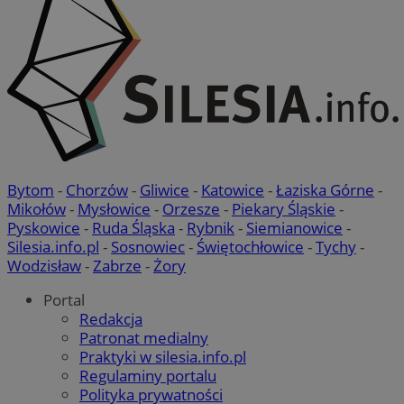
Bytom
-
Chorzów
-
Gliwice
-
Katowice
-
Łaziska Górne
-
Mikołów
-
Mysłowice
-
Orzesze
-
Piekary Śląskie
-
Pyskowice
-
Ruda Śląska
-
Rybnik
-
Siemianowice
-
Silesia.info.pl
-
Sosnowiec
-
Świętochłowice
-
Tychy
-
Wodzisław
-
Zabrze
-
Żory
Portal
Redakcja
Patronat medialny
Praktyki w silesia.info.pl
Regulaminy portalu
Polityka prywatności