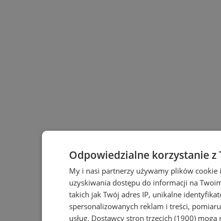
Odpowiedzialne korzystanie z
My i nasi partnerzy używamy plików cookie 
uzyskiwania dostępu do informacji na Twoi
takich jak Twój adres IP, unikalne identyfika
spersonalizowanych reklam i treści, pomiaru 
usług.
Dostawcy stron trzecich (1900)
mogą r