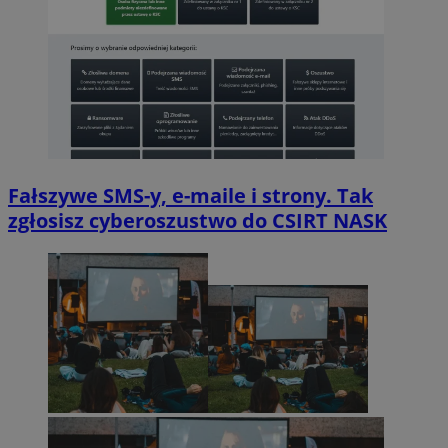
Fałszywe SMS-y, e-maile i strony. Tak
zgłosisz cyberoszustwo do CSIRT NASK