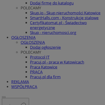
Dodaj firmę do katalogu
POLECAMY
Skup.io - Skup nieruchomości Katowice
SmartHalls.com - Konstrukcje stalowe
Certyfikatomat.pl - Świadectwo
energetyczne
Skup - nieruchomosci.org
OGŁOSZENIA
OGŁOSZENIA
Dodaj ogłoszenie
POLECAMY
Protocol IT
Pracuj.pl - praca w Katowicach
Praca Katowice
PRACA
Pracuj.pl dla firm
REKLAMA
WSPÓŁPRACA