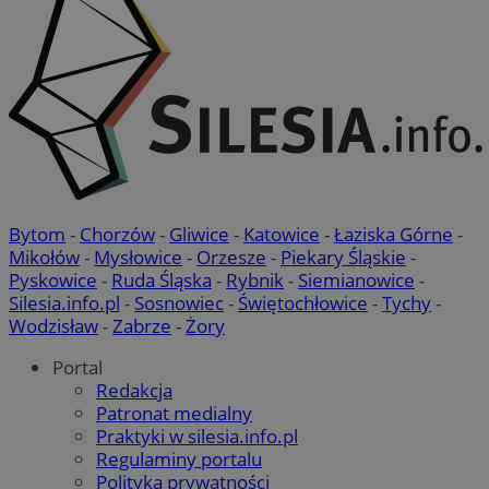
Bytom
-
Chorzów
-
Gliwice
-
Katowice
-
Łaziska Górne
-
Mikołów
-
Mysłowice
-
Orzesze
-
Piekary Śląskie
-
Pyskowice
-
Ruda Śląska
-
Rybnik
-
Siemianowice
-
Silesia.info.pl
-
Sosnowiec
-
Świętochłowice
-
Tychy
-
Wodzisław
-
Zabrze
-
Żory
Portal
Redakcja
Patronat medialny
Praktyki w silesia.info.pl
Regulaminy portalu
Polityka prywatności