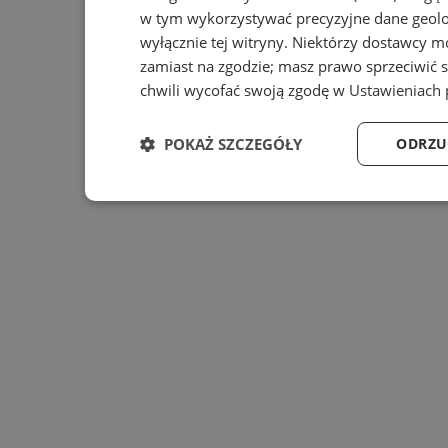
w tym wykorzystywać precyzyjne dane geolok
wyłącznie tej witryny. Niektórzy dostawcy m
zamiast na zgodzie; masz prawo sprzeciwić 
chwili wycofać swoją zgodę w
Ustawieniach 
POKAŻ SZCZEGÓŁY
ODRZU
Niezbędne
Wydajność
Ta
Niezbędne
Wydajność
Targe
Niezbędne pliki cookie umożliwiają korzystanie z podsta
zarządzanie kontem. Bez niezbędnych plików cookie nie 
Provider
/
Nazwa
Domena
prz