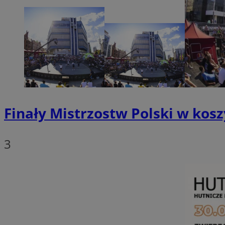
SessID
QeSessID
MvSessID
__cf_bm
VISITOR_PRIVACY_
Finały Mistrzostw Polski w kos
3
__cf_bm
CookieScriptConse