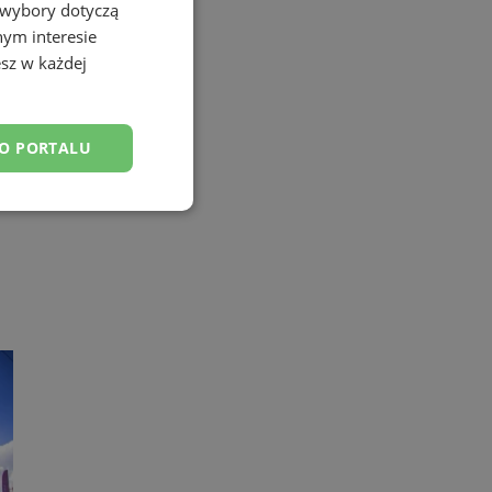
 wybory dotyczą
nym interesie
sz w każdej
DO PORTALU
esklasyfikowane
ane
owanie użytkownika i
j.