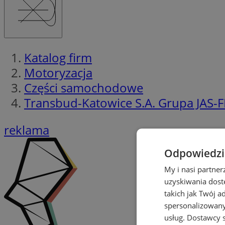
Katalog firm
Motoryzacja
Części samochodowe
Transbud-Katowice S.A. Grupa JAS-F
reklama
Odpowiedzia
My i nasi partne
uzyskiwania dost
takich jak Twój a
spersonalizowanyc
usług.
Dostawcy s