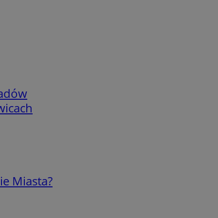
adów
wicach
ie Miasta?