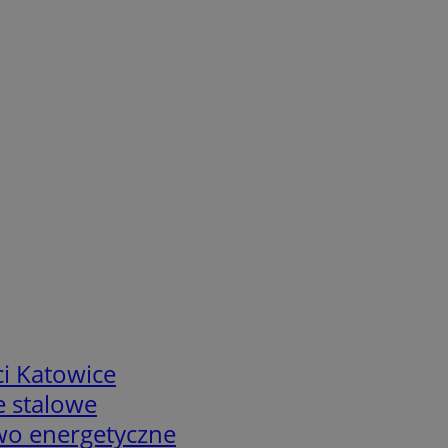
i Katowice
e stalowe
two energetyczne