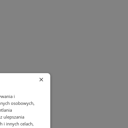
×
ywania i
danych osobowych,
etlania
az ulepszania
 i innych celach,