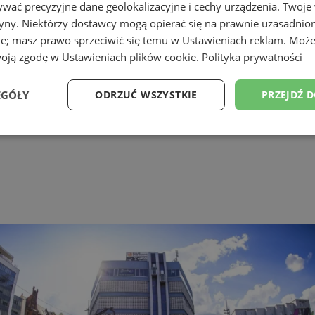
wać precyzyjne dane geolokalizacyjne i cechy urządzenia. Twoje
tryny. Niektórzy dostawcy mogą opierać się na prawnie uzasadnio
ie; masz prawo sprzeciwić się temu w
Ustawieniach reklam
. Może
G S.A.
woją zgodę w
Ustawieniach plików cookie
.
Polityka prywatności
EGÓŁY
ODRZUĆ WSZYSTKIE
PRZEJDŹ 
Wydajność
Targetowanie
Funkcjonalność
Ni
ezbędne
Wydajność
Targetowanie
Funkcjonalność
Niesklasyfikow
ie umożliwiają korzystanie z podstawowych funkcji strony internetowej, takich jak log
Bez niezbędnych plików cookie nie można prawidłowo korzystać ze strony internetowe
Provider
/
Okres
Opis
Domena
przechowywania