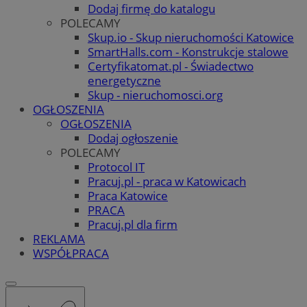
Dodaj firmę do katalogu
POLECAMY
Skup.io - Skup nieruchomości Katowice
SmartHalls.com - Konstrukcje stalowe
Certyfikatomat.pl - Świadectwo
energetyczne
Skup - nieruchomosci.org
OGŁOSZENIA
OGŁOSZENIA
Dodaj ogłoszenie
POLECAMY
Protocol IT
Pracuj.pl - praca w Katowicach
Praca Katowice
PRACA
Pracuj.pl dla firm
REKLAMA
WSPÓŁPRACA