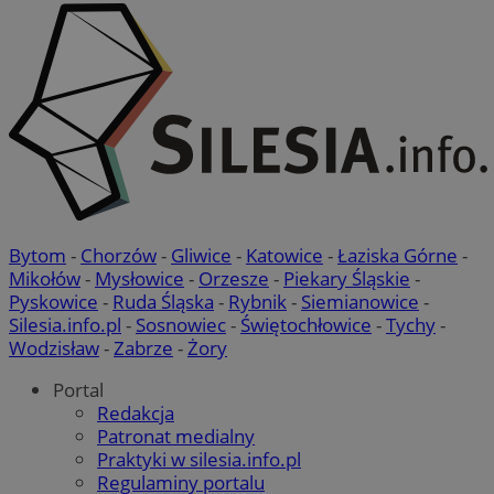
Bytom
-
Chorzów
-
Gliwice
-
Katowice
-
Łaziska Górne
-
Mikołów
-
Mysłowice
-
Orzesze
-
Piekary Śląskie
-
Pyskowice
-
Ruda Śląska
-
Rybnik
-
Siemianowice
-
Silesia.info.pl
-
Sosnowiec
-
Świętochłowice
-
Tychy
-
Wodzisław
-
Zabrze
-
Żory
Portal
Redakcja
Patronat medialny
Praktyki w silesia.info.pl
Regulaminy portalu