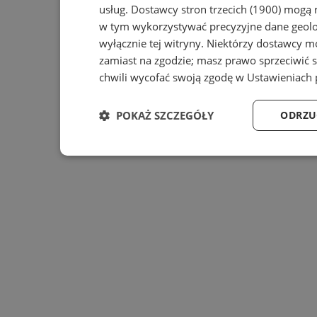
usług.
Dostawcy stron trzecich (1900)
mogą r
w tym wykorzystywać precyzyjne dane geolok
wyłącznie tej witryny. Niektórzy dostawcy m
zamiast na zgodzie; masz prawo sprzeciwić 
chwili wycofać swoją zgodę w
Ustawieniach 
POKAŻ SZCZEGÓŁY
ODRZU
Niezbędne
Wydajność
Ta
Niezbędne
Wydajność
Targe
Niezbędne pliki cookie umożliwiają korzystanie z podsta
zarządzanie kontem. Bez niezbędnych plików cookie nie 
Provider
/