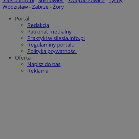
Silesia.info.pl
-
Sosnowiec
-
Świętochłowice
-
Tychy
-
Wodzisław
-
Zabrze
-
Żory
Portal
Redakcja
Patronat medialny
Praktyki w silesia.info.pl
Regulaminy portalu
Polityka prywatności
Oferta
Napisz do nas
Reklama