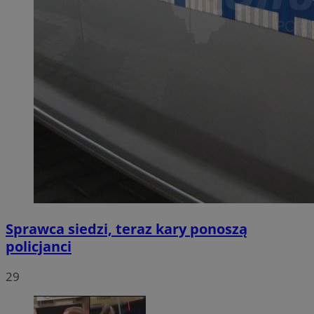
Sprawca siedzi, teraz kary ponoszą
policjanci
29