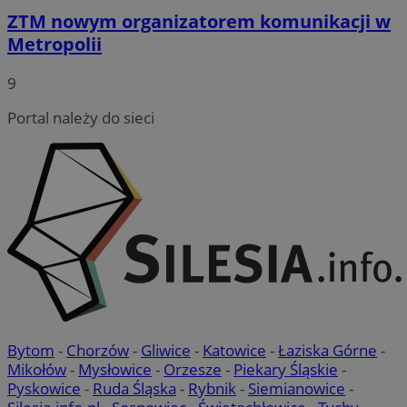
ZTM nowym organizatorem komunikacji w
Metropolii
9
Portal należy do sieci
Bytom
-
Chorzów
-
Gliwice
-
Katowice
-
Łaziska Górne
-
Mikołów
-
Mysłowice
-
Orzesze
-
Piekary Śląskie
-
Pyskowice
-
Ruda Śląska
-
Rybnik
-
Siemianowice
-