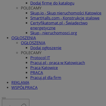
Dodaj firmę do katalogu
POLECAMY
Skup.io - Skup nieruchomości Katowice
SmartHalls.com - Konstrukcje stalowe
Certyfikatomat.pl - Świadectwo
energetyczne
Skup - nieruchomosci.org
OGŁOSZENIA
OGŁOSZENIA
Dodaj ogłoszenie
POLECAMY
Protocol IT
Pracuj.pl - praca w Katowicach
Praca Katowice
PRACA
Pracuj.pl dla firm
REKLAMA
WSPÓŁPRACA