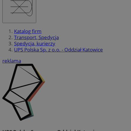
Katalog firm
Transport, Spedycja
Spedycja, kurierzy
UPS Polska Sp. z o.o. - Oddział Katowice
reklama