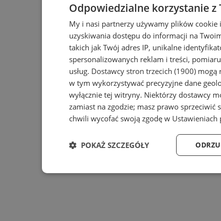
Odpowiedzialne korzystanie z
My i nasi partnerzy używamy plików cookie 
uzyskiwania dostępu do informacji na Twoi
takich jak Twój adres IP, unikalne identyfika
spersonalizowanych reklam i treści, pomiaru 
usług.
Dostawcy stron trzecich (1900)
mogą r
w tym wykorzystywać precyzyjne dane geolok
wyłącznie tej witryny. Niektórzy dostawcy m
zamiast na zgodzie; masz prawo sprzeciwić 
chwili wycofać swoją zgodę w
Ustawieniach 
POKAŻ SZCZEGÓŁY
ODRZU
Niezbędne
Wydajność
Ta