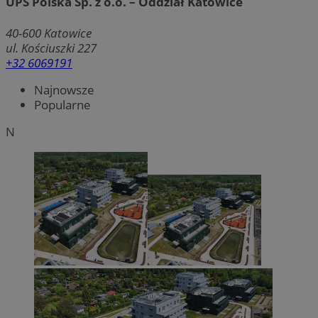
UPS Polska Sp. z o.o. – Oddział Katowice
40-600
Katowice
ul. Kościuszki 227
+32 6069191
Najnowsze
Popularne
N