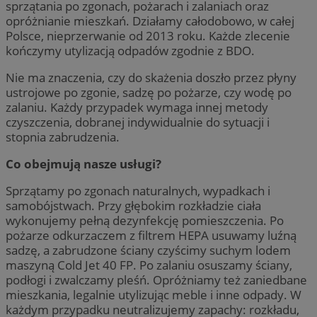
sprzątania po zgonach, pożarach i zalaniach oraz
opróżnianie mieszkań. Działamy całodobowo, w całej
Polsce, nieprzerwanie od 2013 roku. Każde zlecenie
kończymy utylizacją odpadów zgodnie z BDO.
Nie ma znaczenia, czy do skażenia doszło przez płyny
ustrojowe po zgonie, sadzę po pożarze, czy wodę po
zalaniu. Każdy przypadek wymaga innej metody
czyszczenia, dobranej indywidualnie do sytuacji i
stopnia zabrudzenia.
Co obejmują nasze usługi?
Sprzątamy po zgonach naturalnych, wypadkach i
samobójstwach. Przy głębokim rozkładzie ciała
wykonujemy pełną dezynfekcję pomieszczenia. Po
pożarze odkurzaczem z filtrem HEPA usuwamy luźną
sadzę, a zabrudzone ściany czyścimy suchym lodem
maszyną Cold Jet 40 FP. Po zalaniu osuszamy ściany,
podłogi i zwalczamy pleśń. Opróżniamy też zaniedbane
mieszkania, legalnie utylizując meble i inne odpady. W
każdym przypadku neutralizujemy zapachy: rozkładu,