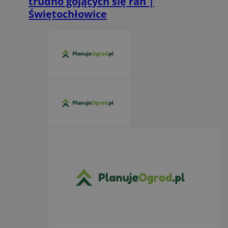
trudno gojących się ran |
Świętochłowice
Niezbędne
Wydajność
Targetowanie
Funkcjonalno
Niezbędne pliki cookie umożliwiają korzystanie z podstawowych fun
takich jak logowanie użytkownika i zarządzanie kontem. Bez niezb
można prawidłowo korzystać ze strony internetowej.
Provider
/
Okres
Nazwa
Domena
przechowywa
SessID
mojekatowice.pl
1 rok
QeSessID
mojekatowice.pl
1 rok
MvSessID
mojekatowice.pl
1 rok
__cf_bm
29 minut 5
Cloudflare Inc.
sekund
.temu.com