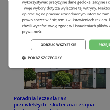
wykorzystywać precyzyjne dane geolokalizacyjne i c
Twoje wybory dotyczą wyłącznie tej witryny. Niekt
opierać się na prawnie uzasadnionym interesie zami
prawo sprzeciwić się temu w
Ustawieniach reklam
.
chwili wycofać swoją zgodę w
Ustawieniach plików 
prywatności
ODRZUĆ WSZYSTKIE
PRZEJ
POKAŻ SZCZEGÓŁY
Niezbędne
Wydajność
Targetowani
Niesklasyfikowane
Poradnia leczenia ran
przewlekłych - skuteczna terapia