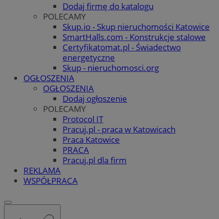
Dodaj firmę do katalogu
POLECAMY
Skup.io - Skup nieruchomości Katowice
SmartHalls.com - Konstrukcje stalowe
Certyfikatomat.pl - Świadectwo
energetyczne
Skup - nieruchomosci.org
OGŁOSZENIA
OGŁOSZENIA
Dodaj ogłoszenie
POLECAMY
Protocol IT
Pracuj.pl - praca w Katowicach
Praca Katowice
PRACA
Pracuj.pl dla firm
REKLAMA
WSPÓŁPRACA