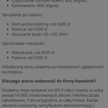
Czyszczenie suchym lodem: 800 zł/godz.
Ozonowanie: 800 zł/godz.
Sprzątanie po zalaniu:
Dom jednorodzinny: od 2600 zł
Piwnica: od 1500 zł
Osuszanie ścian: 50–150 zł/m²
Opróżnianie mieszkań:
Mieszkanie: od 3500 zł
Piwnica: od 2500 zł
Ostateczną cenę ustalamy po bezpłatnych oględzinach
na miejscu.
Dlaczego warto zadzwonić do firmy Kastelnik?
Działamy nieprzerwanie od 2013 roku i mamy za sobą
ponad 14 000 zrealizowanych zleceń. Infolinia działa
całodobowo, 7 dni w tygodniu, w całej Polsce. Każde
zlecenie kończymy certyfikatem dekontaminacji i