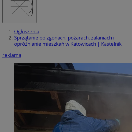
Ogłoszenia
Sprzątanie po zgonach, pożarach, zalaniach i
opróżnianie mieszkań w Katowicach | Kastelnik
reklama