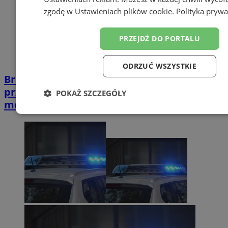
zgodę w
Ustawieniach plików cookie
.
Polityka prywa
PRZEJDŹ DO PORTALU
ODRZUĆ WSZYSTKIE
Brali udział w zorganizowanej grupie
przestępczej. Policjanci zatrzymali dwóch
POKAŻ SZCZEGÓŁY
mężczyzn
Niezbędne
Wydajność
Targetowanie
Funk
Niesklasyfikowane
Niezbędne
Wydajność
Targetowanie
Funkcjo