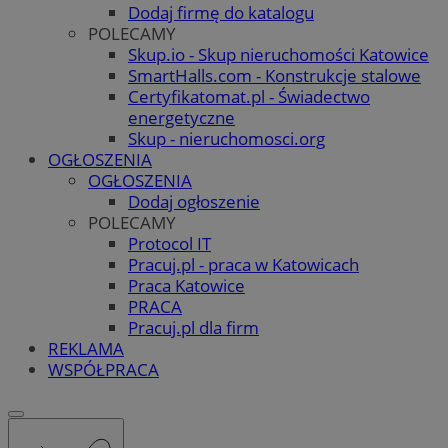
Dodaj firmę do katalogu
POLECAMY
Skup.io - Skup nieruchomości Katowice
SmartHalls.com - Konstrukcje stalowe
Certyfikatomat.pl - Świadectwo
energetyczne
Skup - nieruchomosci.org
OGŁOSZENIA
OGŁOSZENIA
Dodaj ogłoszenie
POLECAMY
Protocol IT
Pracuj.pl - praca w Katowicach
Praca Katowice
PRACA
Pracuj.pl dla firm
REKLAMA
WSPÓŁPRACA