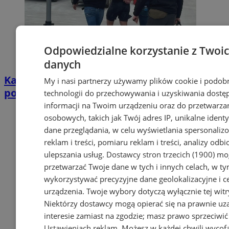
Odpowiedzialne korzystanie z Twoi
danych
Katowiccy policjanci zatrzymali
My i nasi partnerzy używamy plików cookie i podob
poszukiwanego na siłowni!
technologii do przechowywania i uzyskiwania dostę
informacji na Twoim urządzeniu oraz do przetwarza
osobowych, takich jak Twój adres IP, unikalne identyf
dane przeglądania, w celu wyświetlania spersonali
reklam i treści, pomiaru reklam i treści, analizy odb
ulepszania usług.
Dostawcy stron trzecich (1900)
mog
przetwarzać Twoje dane w tych i innych celach, w t
wykorzystywać precyzyjne dane geolokalizacyjne i c
urządzenia. Twoje wybory dotyczą wyłącznie tej witr
Niektórzy dostawcy mogą opierać się na prawnie u
interesie zamiast na zgodzie; masz prawo sprzeciwić
Ustawieniach reklam
. Możesz w każdej chwili wycof