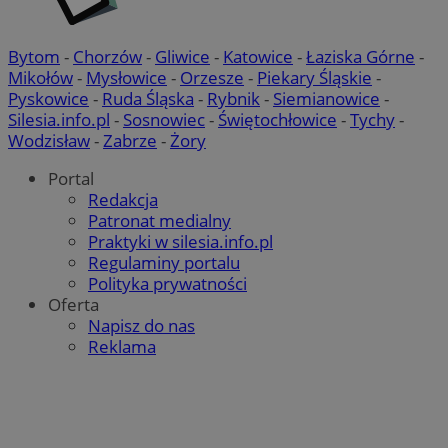
Bytom
-
Chorzów
-
Gliwice
-
Katowice
-
Łaziska Górne
-
Mikołów
-
Mysłowice
-
Orzesze
-
Piekary Śląskie
-
Pyskowice
-
Ruda Śląska
-
Rybnik
-
Siemianowice
-
Google Privacy Policy
Silesia.info.pl
-
Sosnowiec
-
Świętochłowice
-
Tychy
-
Wodzisław
-
Zabrze
-
Żory
Portal
Redakcja
VISITOR_PRIVACY_METADATA
5 miesięcy 
YouTube
Patronat medialny
tygodnie
.youtube.com
Praktyki w silesia.info.pl
Regulaminy portalu
Polityka prywatności
Oferta
Napisz do nas
Reklama