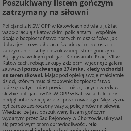
Poszukiwany listem gończym
zatrzymany na siłowni
Policjanci z NGW OPP w Katowicach od wielu już lat
współpracują z katowickimi policjantami i wspólnie
dbają o bezpieczeństwo naszych mieszkańców. Jak
dobra jest to współpraca, świadczyć może ostatnie
zatrzymanie osoby poszukiwanej listem gończym.
Będący na wolnym policjant Komisariatu Policji VII w
Katowicach, robiąc zakupy z dziećmi w jednej z galerii,
zauważył
poszukiwanego 27-latka, kiedy wchodził
na teren siłowni.
Mając pod opieką swoje małoletnie
dzieci, którym musiał zapewnić bezpieczeństwo i
opiekę, natychmiast powiadomił będących wtedy w
służbie policjantów NGW OPP w Katowicach, którzy
podjęli interwencję wobec poszukiwanego. Mężczyzna
był bardzo zaskoczony wizytą policjantów na siłowni.
Wiedząc, że jest poszukiwany listem gończym
wydanym przez Sąd Rejonowy w Chorzowie, ukrywał
się przed wymiarem sprawiedliwości.
Nie
zrezygnował jednak z chodzenia do swojej