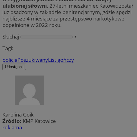
ulubionej siłowni
. 27-letni mieszkaniec Katowic został
już osadzony w zakładzie penitencjarnym, gdzie spędzi
najbliższe 4 miesiące za przestępstwo narkotykowe
popełnione w 2022 roku.
Słuchaj
⏵︎
Tagi:
policja
Poszukiwany
List gończy
Udostępnij
Karolina Goik
Źródło:
KMP Katowice
reklama