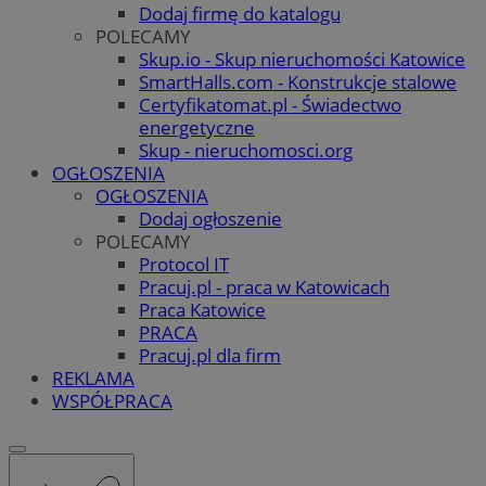
Dodaj firmę do katalogu
POLECAMY
Skup.io - Skup nieruchomości Katowice
SmartHalls.com - Konstrukcje stalowe
Certyfikatomat.pl - Świadectwo
energetyczne
Skup - nieruchomosci.org
OGŁOSZENIA
OGŁOSZENIA
Dodaj ogłoszenie
POLECAMY
Protocol IT
Pracuj.pl - praca w Katowicach
Praca Katowice
PRACA
Pracuj.pl dla firm
REKLAMA
WSPÓŁPRACA