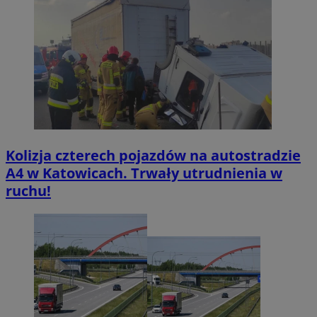
Kolizja czterech pojazdów na autostradzie
A4 w Katowicach. Trwały utrudnienia w
ruchu!