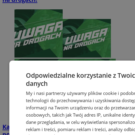
Odpowiedzialne korzystanie z Twoi
danych
My i nasi partnerzy używamy plików cookie i podob
technologii do przechowywania i uzyskiwania dostę
informacji na Twoim urządzeniu oraz do przetwarza
osobowych, takich jak Twój adres IP, unikalne identyf
dane przeglądania, w celu wyświetlania spersonali
Katowice: Trwają prace w ramach
reklam i treści, pomiaru reklam i treści, analizy odb
połączenia ul. Grundmanna i ul.