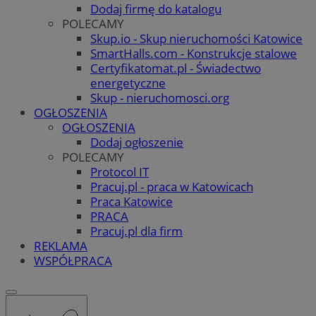
Dodaj firmę do katalogu
POLECAMY
Skup.io - Skup nieruchomości Katowice
SmartHalls.com - Konstrukcje stalowe
Certyfikatomat.pl - Świadectwo
energetyczne
Skup - nieruchomosci.org
OGŁOSZENIA
OGŁOSZENIA
Dodaj ogłoszenie
POLECAMY
Protocol IT
Pracuj.pl - praca w Katowicach
Praca Katowice
PRACA
Pracuj.pl dla firm
REKLAMA
WSPÓŁPRACA