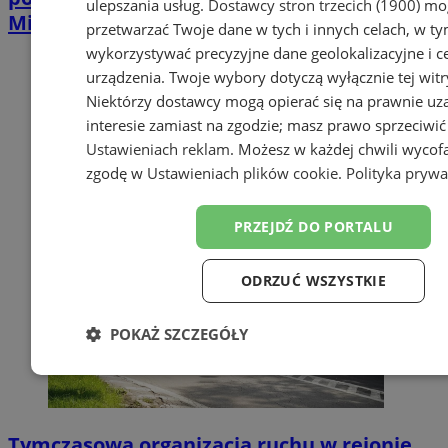
ulepszania usług.
Dostawcy stron trzecich (1900)
mog
Mickiewicza
przetwarzać Twoje dane w tych i innych celach, w t
wykorzystywać precyzyjne dane geolokalizacyjne i c
urządzenia. Twoje wybory dotyczą wyłącznie tej witr
Niektórzy dostawcy mogą opierać się na prawnie u
interesie zamiast na zgodzie; masz prawo sprzeciwić
Ustawieniach reklam
. Możesz w każdej chwili wycof
zgodę w
Ustawieniach plików cookie
.
Polityka prywa
PRZEJDŹ DO PORTALU
ODRZUĆ WSZYSTKIE
POKAŻ SZCZEGÓŁY
Niezbędne
Wydajność
Targetowanie
Funk
Tymczasowa organizacja ruchu w rejonie