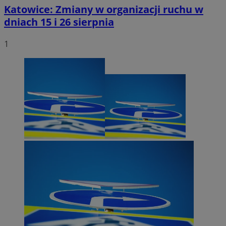
Katowice: Zmiany w organizacji ruchu w
dniach 15 i 26 sierpnia
1
CookieScriptConsent
4 tygodnie 2 
CookieScript
mojekatowice.pl