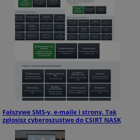
Fałszywe SMS-y, e-maile i strony. Tak
zgłosisz cyberoszustwo do CSIRT NASK