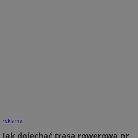
reklama
Jak dojechać trasą rowerową nr