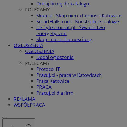
Dodaj firmę do katalogu
POLECAMY
Skup.io - Skup nieruchomości Katowice
SmartHalls.com - Konstrukcje stalowe
Certyfikatomat.pl - Świadectwo
energetyczne
Skup - nieruchomosci.org
OGŁOSZENIA
OGŁOSZENIA
Dodaj ogłoszenie
POLECAMY
Protocol IT
Pracuj.pl - praca w Katowicach
Praca Katowice
PRACA
Pracuj.pl dla firm
REKLAMA
WSPÓŁPRACA