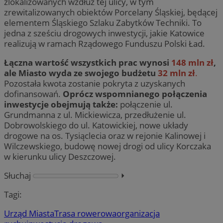
zlokalizowanych wzdłuż tej ulicy, w tym
zrewitalizowanych obiektów Porcelany Śląskiej, będącej
elementem Śląskiego Szlaku Zabytków Techniki. To
jedna z sześciu drogowych inwestycji, jakie Katowice
realizują w ramach Rządowego Funduszu Polski Ład.
Łączna wartość wszystkich prac wynosi
148 mln zł
,
ale Miasto wyda ze swojego budżetu
32 mln zł
.
Pozostała kwota zostanie pokryta z uzyskanych
dofinansowań.
Oprócz wspomnianego połączenia
inwestycje obejmują także:
połączenie ul.
Grundmanna z ul. Mickiewicza, przedłużenie ul.
Dobrowolskiego do ul. Katowickiej, nowe układy
drogowe na os. Tysiąclecia oraz w rejonie Kalinowej i
Wilczewskiego, budowę nowej drogi od ulicy Korczaka
w kierunku ulicy Deszczowej.
Słuchaj
⏵︎
Tagi:
Urząd Miasta
Trasa rowerowa
organizacja