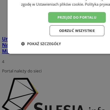
zgodę w
Ustawieniach plików cookie
.
Polityka prywa
PRZEJDŹ DO PORTALU
ODRZUĆ WSZYSTKIE
Uroczysta sesja Rady Miasta Katowice.
POKAŻ SZCZEGÓŁY
Nadano m.in. tytuł Honorowego Obywatela
Miasta
Niezbędne
Wydajność
Targetowanie
Funk
4
Portal należy do sieci
Niesklasyfikowane
Niezbędne
Wydajność
Targetowanie
Funkcjo