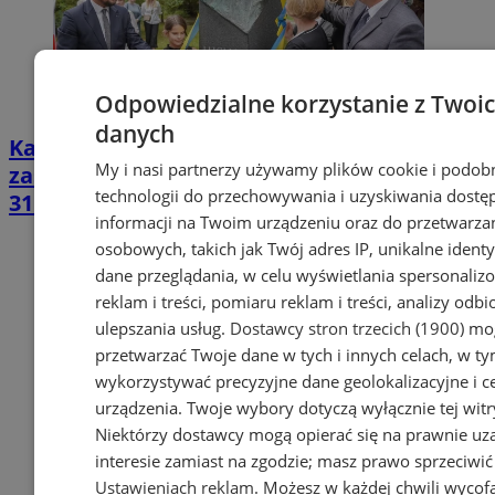
Odpowiedzialne korzystanie z Twoi
danych
Katowice wybierają kolejnego artystę
My i nasi partnerzy używamy plików cookie i podob
zasłużonego dla miasta i regionu. Głosuj do
technologii do przechowywania i uzyskiwania dostę
31 marca!
informacji na Twoim urządzeniu oraz do przetwarza
osobowych, takich jak Twój adres IP, unikalne identyf
dane przeglądania, w celu wyświetlania spersonali
reklam i treści, pomiaru reklam i treści, analizy odb
ulepszania usług.
Dostawcy stron trzecich (1900)
mog
przetwarzać Twoje dane w tych i innych celach, w t
wykorzystywać precyzyjne dane geolokalizacyjne i c
urządzenia. Twoje wybory dotyczą wyłącznie tej witr
Niektórzy dostawcy mogą opierać się na prawnie u
interesie zamiast na zgodzie; masz prawo sprzeciwić
Ustawieniach reklam
. Możesz w każdej chwili wycof