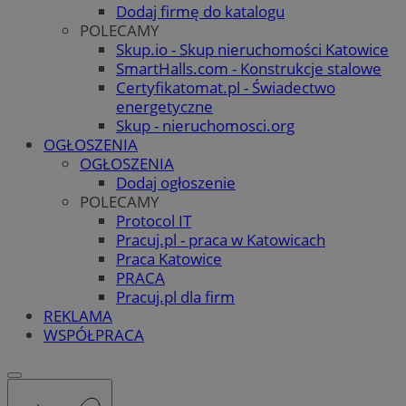
Dodaj firmę do katalogu
POLECAMY
Skup.io - Skup nieruchomości Katowice
SmartHalls.com - Konstrukcje stalowe
Certyfikatomat.pl - Świadectwo
energetyczne
Skup - nieruchomosci.org
OGŁOSZENIA
OGŁOSZENIA
Dodaj ogłoszenie
POLECAMY
Protocol IT
Pracuj.pl - praca w Katowicach
Praca Katowice
PRACA
Pracuj.pl dla firm
REKLAMA
WSPÓŁPRACA