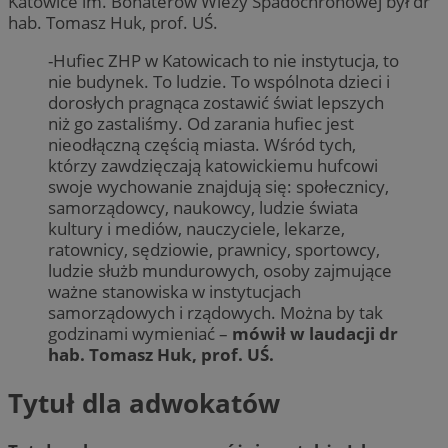
Katowice im. Bohaterów Wieży Spadochronowej był dr
hab. Tomasz Huk, prof. UŚ.
-Hufiec ZHP w Katowicach to nie instytucja, to
nie budynek. To ludzie. To wspólnota dzieci i
dorosłych pragnąca zostawić świat lepszych
niż go zastaliśmy. Od zarania hufiec jest
nieodłączną częścią miasta. Wśród tych,
którzy zawdzięczają katowickiemu hufcowi
swoje wychowanie znajdują się: społecznicy,
samorządowcy, naukowcy, ludzie świata
kultury i mediów, nauczyciele, lekarze,
ratownicy, sędziowie, prawnicy, sportowcy,
ludzie służb mundurowych, osoby zajmujące
ważne stanowiska w instytucjach
samorządowych i rządowych. Można by tak
godzinami wymieniać –
mówił w laudacji dr
hab. Tomasz Huk, prof. UŚ.
Tytuł dla adwokatów