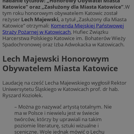
nadanie tytułów: „Honorowy Obywatel Miasta
Katowice” oraz „Zasłużony dla Miasta Katowice”
.W
tym roku honorowym obywatelem Katowic został
reżyser
Lech Majewski,
a tytuł „Zasłużony dla Miasta
Katowice” otrzymali:
Komenda Miejskiej Państwowej
Straży Pożarnej w Katowicach
, Hufiec Związku
Harcerstwa Polskiego Katowice im. Bohaterów Wieży
Spadochronowej oraz Izba Adwokacka w Katowicach.
Lech Majewski Honorowym
Obywatelem Miasta Katowice
Laudację na cześć Lecha Majewskiego wygłosił Rektor
Uniwersytetu Śląskiego w Katowicach prof. dr hab.
Ryszard Koziołek.
– Można go nazywać artystą totalnym. Nie
ma w Polsce i niewielu jest w świecie
twórców, którzy by uprawiali na takim
poziomie literaturę, sztuki wizualne i
sceniczne. Wolę jednak mówić o Lechu