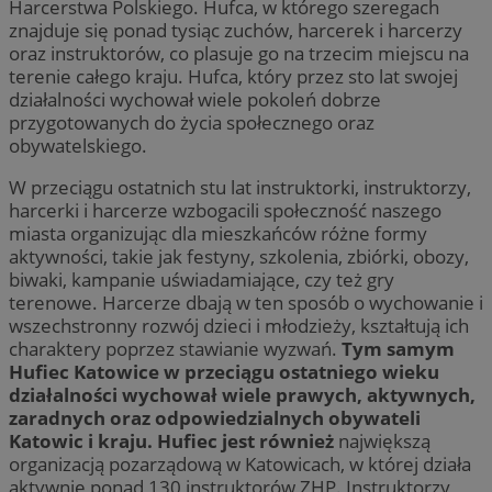
Harcerstwa Polskiego. Hufca, w którego szeregach
znajduje się ponad tysiąc zuchów, harcerek i harcerzy
oraz instruktorów, co plasuje go na trzecim miejscu na
terenie całego kraju. Hufca, który przez sto lat swojej
działalności wychował wiele pokoleń dobrze
przygotowanych do życia społecznego oraz
obywatelskiego.
W przeciągu ostatnich stu lat instruktorki, instruktorzy,
harcerki i harcerze wzbogacili społeczność naszego
miasta organizując dla mieszkańców różne formy
aktywności, takie jak festyny, szkolenia, zbiórki, obozy,
biwaki, kampanie uświadamiające, czy też gry
terenowe. Harcerze dbają w ten sposób o wychowanie i
wszechstronny rozwój dzieci i młodzieży, kształtują ich
charaktery poprzez stawianie wyzwań.
Tym samym
Hufiec Katowice w przeciągu ostatniego wieku
działalności wychował wiele prawych, aktywnych,
zaradnych oraz odpowiedzialnych obywateli
Katowic i kraju. Hufiec jest również
największą
organizacją pozarządową w Katowicach, w której działa
aktywnie ponad 130 instruktorów ZHP. Instruktorzy