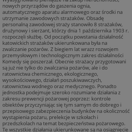
nowych przyrządów do gaszenia ognia,
automatycznego aparatu alarmowego oraz środki na
utrzymanie zawodowych strażaków. Obsadę
personalną zawodowej straży stanowiło 8 strażaków,
drużynowy i sierżant, którzy dnia 1 października 1903 r.
rozpoczęli służbę. Od początku powstania działalność
katowickich strażaków ukierunkowana była na
zwalczanie pożarów. Z biegiem lat wrazz rozwojem
przemysłowym i technologicznym zakres działalności
Komedy się poszerzał. Obecnie strażacy przygotowani
są już nie tylko do zwalczania pożarów, ale i do
ratownictwa chemicznego, ekologicznego,
wysokościowego, działań poszukiwawczych,
ratownictwa wodnego oraz medycznego. Ponadto
jednostka podejmuje szeroko rozumiane działania z
zakresu prewencji pożarowej poprzez: kontrole
obiektów przyczyniając się tym samym do dobrego i
przepisowego zabezpieczenia budynków na okoliczność
wystąpienia pożaru, prelekcje w szkołach i
przedszkolach na temat bezpieczeństwa pożarowego.
Te wszystkie działania ukierunkowane są na osiągnięcie