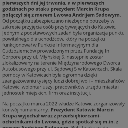
pierwszych dni jej trwania, a w pierwszych
godzinach po ataku prezydent Marcin Krupa
połączył się z merem Lwowa Andrijem Sadowym
.
Od początku zabezpieczano niezbędne potrzeby w
zakresie przyjęcia osób przybywających do Katowic.
Jednym z podstawowych zadań była organizacja punktu
powitalnego dla uchodźców, który na początku
funkcjonował w Punkcie Informacyjnym dla
Cudzoziemców prowadzonym przez Fundację In
Corpore przy ul. Młyńskiej 5, następnie został
zlokalizowany na terenie Międzynarodowego Dworca
Autobusowego przy ul. Sądowej 5 w Katowicach. Skala
pomocy w Katowicach była ogromna dzięki
zaangażowaniu tysięcy ludzi dobrej woli – mieszkańców
Katowic, wolontariuszy, pracowników urzędu miasta i
jednostek miejskich, firm oraz instytucji.
Na początku marca 2022 władze Katowic zorganizowały
konwój humanitarny.
Prezydent Katowic Marcin
Krupa wyjechał wraz z przedsiębiorcami-
ochotnikami do Lwowa, gdzie spotkał się m.in. z
merem Andrijem Sadowym
. Była to okazja do