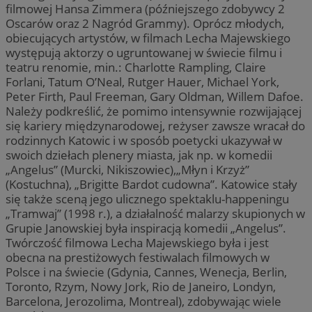
filmowej Hansa Zimmera (późniejszego zdobywcy 2
Oscarów oraz 2 Nagród Grammy). Oprócz młodych,
obiecujących artystów, w filmach Lecha Majewskiego
występują aktorzy o ugruntowanej w świecie filmu i
teatru renomie, min.: Charlotte Rampling, Claire
Forlani, Tatum O’Neal, Rutger Hauer, Michael York,
Peter Firth, Paul Freeman, Gary Oldman, Willem Dafoe.
Należy podkreślić, że pomimo intensywnie rozwijającej
się kariery międzynarodowej, reżyser zawsze wracał do
rodzinnych Katowic i w sposób poetycki ukazywał w
swoich dziełach plenery miasta, jak np. w komedii
„Angelus” (Murcki, Nikiszowiec),„Młyn i Krzyż”
(Kostuchna), „Brigitte Bardot cudowna”. Katowice stały
się także sceną jego ulicznego spektaklu-happeningu
„Tramwaj” (1998 r.), a działalność malarzy skupionych w
Grupie Janowskiej była inspiracją komedii „Angelus”.
Twórczość filmowa Lecha Majewskiego była i jest
obecna na prestiżowych festiwalach filmowych w
Polsce i na świecie (Gdynia, Cannes, Wenecja, Berlin,
Toronto, Rzym, Nowy Jork, Rio de Janeiro, Londyn,
Barcelona, Jerozolima, Montreal), zdobywając wiele