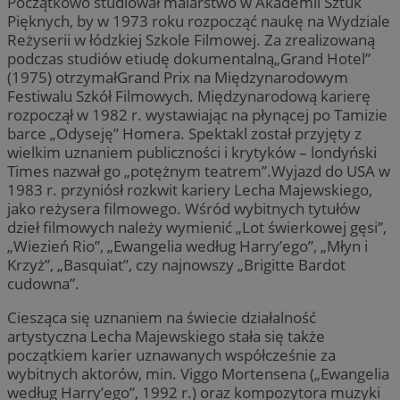
Początkowo studiował malarstwo w Akademii Sztuk
Pięknych, by w 1973 roku rozpocząć naukę na Wydziale
Reżyserii w łódzkiej Szkole Filmowej. Za zrealizowaną
podczas studiów etiudę dokumentalną„Grand Hotel”
(1975) otrzymałGrand Prix na Międzynarodowym
Festiwalu Szkół Filmowych. Międzynarodową karierę
rozpoczął w 1982 r. wystawiając na płynącej po Tamizie
barce „Odyseję” Homera. Spektakl został przyjęty z
wielkim uznaniem publiczności i krytyków – londyński
Times nazwał go „potężnym teatrem”.Wyjazd do USA w
1983 r. przyniósł rozkwit kariery Lecha Majewskiego,
jako reżysera filmowego. Wśród wybitnych tytułów
dzieł filmowych należy wymienić „Lot świerkowej gęsi”,
„Wiezień Rio”, „Ewangelia według Harry’ego”, „Młyn i
Krzyż”, „Basquiat”, czy najnowszy „Brigitte Bardot
cudowna”.
Ciesząca się uznaniem na świecie działalność
artystyczna Lecha Majewskiego stała się także
początkiem karier uznawanych współcześnie za
wybitnych aktorów, min. Viggo Mortensena („Ewangelia
według Harry’ego”, 1992 r.) oraz kompozytora muzyki