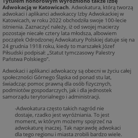
Tytułem honorowym wyróżniono także Izbę
Adwokacją w Katowicach
. Adwokatura, którą tworzą
adwokaci i aplikanci adwokaccy Izby Adwokackiej w
Katowicach, w roku 2022 obchodziła swoje 100-lecie
istnienia. Zaznaczyć należy, iż od swojej macierzy
pozostaje niecałe cztery lata młodsza, albowiem
początek Odrodzonej Adwokatury Polskiej datuje się na
24 grudnia 1918 roku, kiedy to marszałek Józef
Piłsudski podpisał: „Statut tymczasowy Palestry
Państwa Polskiego”.
Adwokaci i aplikanci adwokaccy są obecni w życiu całej
społeczności Górnego Śląska od ponad stu lat,
świadcząc pomoc prawną dla osób fizycznych,
podmiotów gospodarczych, jak i dla jednostek
samorządu terytorialnego i administracji.
-Adwokatura często takich nagród nie
dostaje, rzadko jest wyróżniania. To jest
moment, w którym możemy spojrzeć na
adwokaturę inaczej. Tak naprawdę adwokaci
dla tego regionu i miasta zrobili bardzo wiele.