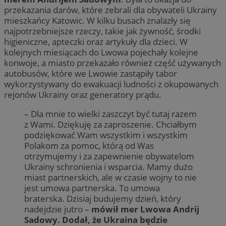
przekazania darów, które zebrali dla obywateli Ukrainy
mieszkańcy Katowic. W kilku busach znalazły się
najpotrzebniejsze rzeczy, takie jak żywność, środki
higieniczne, apteczki oraz artykuły dla dzieci. W
kolejnych miesiącach do Lwowa pojechały kolejne
konwoje, a miasto przekazało również część używanych
autobusów, które we Lwowie zastąpiły tabor
wykorzystywany do ewakuacji ludności z okupowanych
rejonów Ukrainy oraz generatory prądu.
– Dla mnie to wielki zaszczyt być tutaj razem
z Wami. Dziękuję za zaproszenie. Chciałbym
podziękować Wam wszystkim i wszystkim
Polakom za pomoc, którą od Was
otrzymujemy i za zapewnienie obywatelom
Ukrainy schronienia i wsparcia. Mamy dużo
miast partnerskich, ale w czasie wojny to nie
jest umowa partnerska. To umowa
braterska. Dzisiaj budujemy dzień, który
nadejdzie jutro –
mówił mer Lwowa Andrij
Sadowy. Dodał, że Ukraina będzie