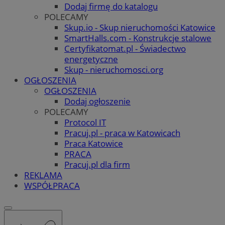
Dodaj firmę do katalogu
POLECAMY
Skup.io - Skup nieruchomości Katowice
SmartHalls.com - Konstrukcje stalowe
Certyfikatomat.pl - Świadectwo
energetyczne
Skup - nieruchomosci.org
OGŁOSZENIA
OGŁOSZENIA
Dodaj ogłoszenie
POLECAMY
Protocol IT
Pracuj.pl - praca w Katowicach
Praca Katowice
PRACA
Pracuj.pl dla firm
REKLAMA
WSPÓŁPRACA