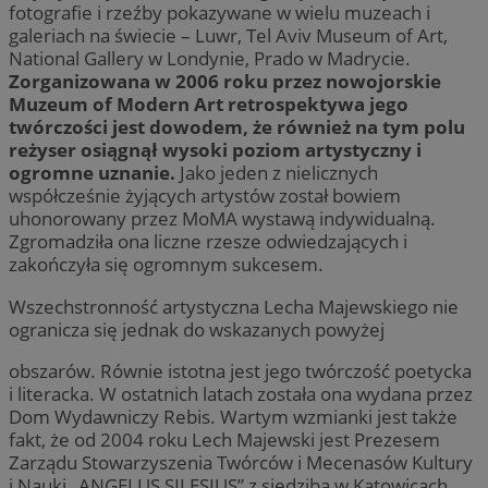
fotografie i rzeźby pokazywane w wielu muzeach i
galeriach na świecie – Luwr, Tel Aviv Museum of Art,
National Gallery w Londynie, Prado w Madrycie.
Zorganizowana w 2006 roku przez nowojorskie
Muzeum of Modern Art retrospektywa jego
twórczości jest dowodem, że również na tym polu
reżyser osiągnął wysoki poziom artystyczny i
ogromne uznanie.
Jako jeden z nielicznych
współcześnie żyjących artystów został bowiem
uhonorowany przez MoMA wystawą indywidualną.
Zgromadziła ona liczne rzesze odwiedzających i
zakończyła się ogromnym sukcesem.
Wszechstronność artystyczna Lecha Majewskiego nie
ogranicza się jednak do wskazanych powyżej
obszarów. Równie istotna jest jego twórczość poetycka
i literacka. W ostatnich latach została ona wydana przez
Dom Wydawniczy Rebis. Wartym wzmianki jest także
fakt, że od 2004 roku Lech Majewski jest Prezesem
Zarządu Stowarzyszenia Twórców i Mecenasów Kultury
i Nauki „ANGELUS SILESIUS” z siedzibą w Katowicach.