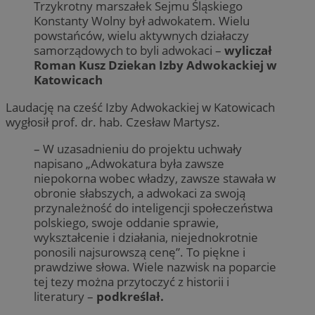
Trzykrotny marszałek Sejmu Śląskiego
Konstanty Wolny był adwokatem. Wielu
powstańców, wielu aktywnych działaczy
samorządowych to byli adwokaci –
wyliczał
Roman Kusz Dziekan Izby Adwokackiej w
Katowicach
Laudację na cześć Izby Adwokackiej w Katowicach
wygłosił prof. dr. hab. Czesław Martysz.
– W uzasadnieniu do projektu uchwały
napisano „Adwokatura była zawsze
niepokorna wobec władzy, zawsze stawała w
obronie słabszych, a adwokaci za swoją
przynależność do inteligencji społeczeństwa
polskiego, swoje oddanie sprawie,
wykształcenie i działania, niejednokrotnie
ponosili najsurowszą cenę”. To piękne i
prawdziwe słowa. Wiele nazwisk na poparcie
tej tezy można przytoczyć z historii i
literatury –
podkreślał.