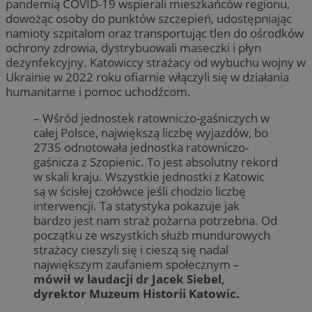
pandemią COVID-19 wspierali mieszkańców regionu,
dowożąc osoby do punktów szczepień, udostępniając
namioty szpitalom oraz transportując tlen do ośrodków
ochrony zdrowia, dystrybuowali maseczki i płyn
dezynfekcyjny. Katowiccy strażacy od wybuchu wojny w
Ukrainie w 2022 roku ofiarnie włączyli się w działania
humanitarne i pomoc uchodźcom.
– Wśród jednostek ratowniczo-gaśniczych w
całej Polsce, największą liczbę wyjazdów, bo
2735 odnotowała jednostka ratowniczo-
gaśnicza z Szopienic. To jest absolutny rekord
w skali kraju. Wszystkie jednostki z Katowic
są w ścisłej czołówce jeśli chodzio liczbę
interwencji. Ta statystyka pokazuje jak
bardzo jest nam straż pożarna potrzebna. Od
początku ze wszystkich służb mundurowych
strażacy cieszyli się i cieszą się nadal
największym zaufaniem społecznym –
mówił w laudacji dr Jacek Siebel,
dyrektor Muzeum Historii Katowic.