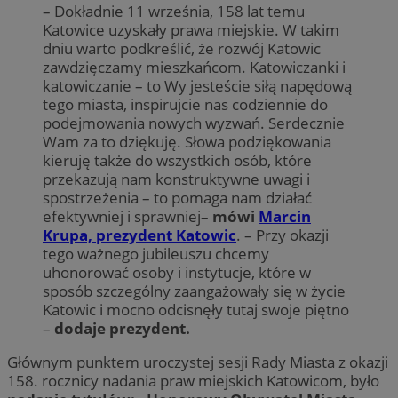
– Dokładnie 11 września, 158 lat temu
Katowice uzyskały prawa miejskie. W takim
dniu warto podkreślić, że rozwój Katowic
zawdzięczamy mieszkańcom. Katowiczanki i
katowiczanie – to Wy jesteście siłą napędową
tego miasta, inspirujcie nas codziennie do
podejmowania nowych wyzwań. Serdecznie
Wam za to dziękuję. Słowa podziękowania
kieruję także do wszystkich osób, które
przekazują nam konstruktywne uwagi i
spostrzeżenia – to pomaga nam działać
efektywniej i sprawniej–
mówi
Marcin
Krupa, prezydent Katowic
. – Przy okazji
tego ważnego jubileuszu chcemy
uhonorować osoby i instytucje, które w
sposób szczególny zaangażowały się w życie
Katowic i mocno odcisnęły tutaj swoje piętno
–
dodaje prezydent.
Głównym punktem uroczystej sesji Rady Miasta z okazji
158. rocznicy nadania praw miejskich Katowicom, było