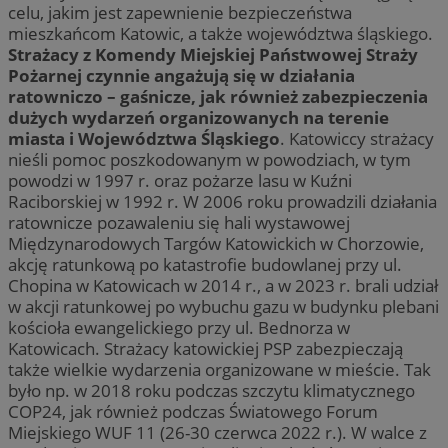
celu, jakim jest zapewnienie bezpieczeństwa
mieszkańcom Katowic, a także województwa śląskiego.
Strażacy z Komendy Miejskiej Państwowej Straży
Pożarnej czynnie angażują się w działania
ratowniczo – gaśnicze, jak również zabezpieczenia
dużych wydarzeń organizowanych na terenie
miasta i Województwa Śląskiego
. Katowiccy strażacy
nieśli pomoc poszkodowanym w powodziach, w tym
powodzi w 1997 r. oraz pożarze lasu w Kuźni
Raciborskiej w 1992 r. W 2006 roku prowadzili działania
ratownicze pozawaleniu się hali wystawowej
Międzynarodowych Targów Katowickich w Chorzowie,
akcję ratunkową po katastrofie budowlanej przy ul.
Chopina w Katowicach w 2014 r., a w 2023 r. brali udział
w akcji ratunkowej po wybuchu gazu w budynku plebani
kościoła ewangelickiego przy ul. Bednorza w
Katowicach. Strażacy katowickiej PSP zabezpieczają
także wielkie wydarzenia organizowane w mieście. Tak
było np. w 2018 roku podczas szczytu klimatycznego
COP24, jak również podczas Światowego Forum
Miejskiego WUF 11 (26-30 czerwca 2022 r.). W walce z