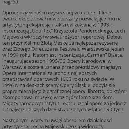
nagród.
Oprócz działalności reżyserskiej w teatrze i filmie,
twórca eksplorował nowe obszary pozwalające mu na
artystyczną ekspresję i tak zrealizowaną w 1993 r.
inscenizacją „Ubu Rex” Krzysztofa Pendereckiego, Lech
Majewski wkroczył w świat reżyserii operowej. Debiut
ten przyniósł mu Złotą Maskę za najlepszą reżyserię
oraz Złotego Orfeusza na Festiwalu Warszawska Jesień
w 1994 roku. Natomiast inscenizacja „Carmen” Bizeta,
inaugurująca sezon 1995/96 Opery Narodowej w
Warszawie została uznana przez prestiżowy magazyn
Opera International za jedno z najlepszych
przedstawień operowych 1995 roku na świecie. W
1996 r. na deskach sceny Opery Śląskiej odbyła się
prapremiera jego biograficznej opery libretto, do której
skomponował muzykę wraz z Józefem Skrzekiem.
Międzynarodowy Instytut Teatru uznał operę za jedno z
12 najważniejszych dzieł stworzonych w latach 90-tych.
Następnym, wartym uwagi obszarem działalności
artystycznej Lecha Majewskiego są wideoarty,