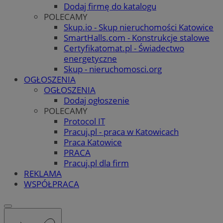
Dodaj firmę do katalogu
POLECAMY
Skup.io - Skup nieruchomości Katowice
SmartHalls.com - Konstrukcje stalowe
Certyfikatomat.pl - Świadectwo
energetyczne
Skup - nieruchomosci.org
OGŁOSZENIA
OGŁOSZENIA
Dodaj ogłoszenie
POLECAMY
Protocol IT
Pracuj.pl - praca w Katowicach
Praca Katowice
PRACA
Pracuj.pl dla firm
REKLAMA
WSPÓŁPRACA