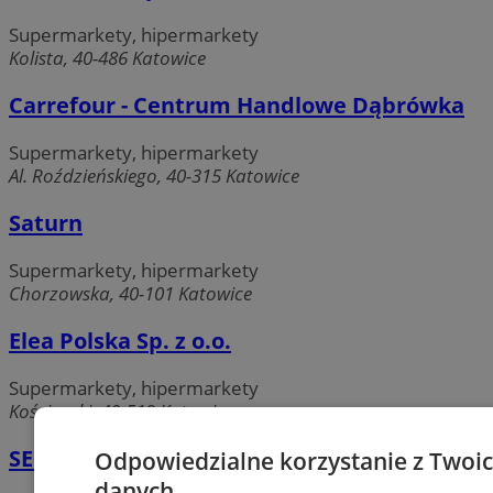
Supermarkety, hipermarkety
Kolista, 40-486 Katowice
Carrefour - Centrum Handlowe Dąbrówka
Supermarkety, hipermarkety
Al. Roździeńskiego, 40-315 Katowice
Saturn
Supermarkety, hipermarkety
Chorzowska, 40-101 Katowice
Elea Polska Sp. z o.o.
Supermarkety, hipermarkety
Kościuszki, 40-519 Katowice
SELGROS Cash Carry
Odpowiedzialne korzystanie z Twoi
danych