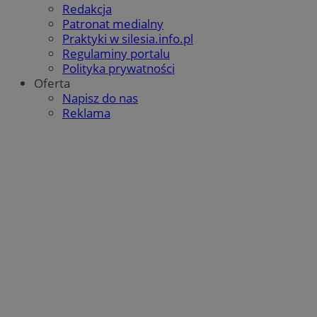
Redakcja
Patronat medialny
Praktyki w silesia.info.pl
Regulaminy portalu
VISITOR_PRIVACY_METADATA
5 miesięcy 
YouTube
tygodnie
.youtube.com
Polityka prywatności
Oferta
Napisz do nas
Reklama