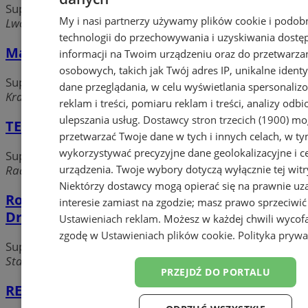
Supermarkety, hipermarkety
My i nasi partnerzy używamy plików cookie i podob
Lwowska, 40-389 Katowice
technologii do przechowywania i uzyskiwania dostę
Market STOBUD
informacji na Twoim urządzeniu oraz do przetwarza
osobowych, takich jak Twój adres IP, unikalne identyf
Supermarkety, hipermarkety
dane przeglądania, w celu wyświetlania spersonali
Krakowska 199, 40-393 Katowice
reklam i treści, pomiaru reklam i treści, analizy odb
ulepszania usług.
Dostawcy stron trzecich (1900)
mog
TESCO Sp. z o.o. - Supermarket
przetwarzać Twoje dane w tych i innych celach, w t
wykorzystywać precyzyjne dane geolokalizacyjne i c
Supermarkety, hipermarkety
urządzenia. Twoje wybory dotyczą wyłącznie tej witr
Radockiego 70b, 40-645 Katowice
Niektórzy dostawcy mogą opierać się na prawnie u
Rossmann Polska. Sp. z o.o. Supermarkety
interesie zamiast na zgodzie; masz prawo sprzeciwić
Drogeryjne. Sklep
Ustawieniach reklam
. Możesz w każdej chwili wycof
zgodę w
Ustawieniach plików cookie
.
Polityka prywa
Supermarkety, hipermarkety
Staromiejska, 40-013 Katowice
PRZEJDŹ DO PORTALU
REAL