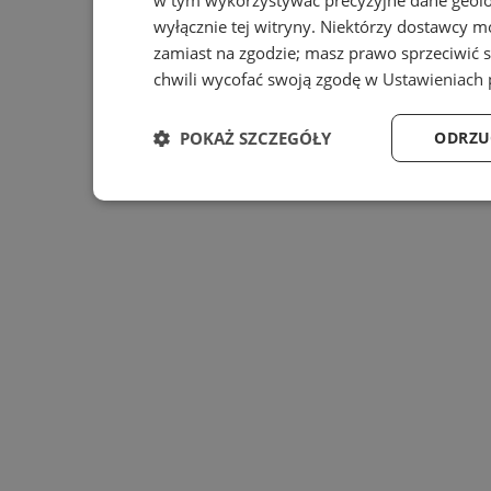
w tym wykorzystywać precyzyjne dane geolok
wyłącznie tej witryny. Niektórzy dostawcy m
zamiast na zgodzie; masz prawo sprzeciwić 
chwili wycofać swoją zgodę w
Ustawieniach 
POKAŻ SZCZEGÓŁY
ODRZU
Niezbędne
Wydajność
Ta
Niezbędne
Wydajność
Targe
Niezbędne pliki cookie umożliwiają korzystanie z podsta
zarządzanie kontem. Bez niezbędnych plików cookie nie 
Provider
/
Nazwa
Domena
prz