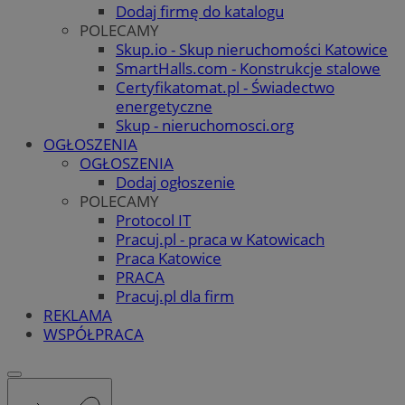
Dodaj firmę do katalogu
POLECAMY
Skup.io - Skup nieruchomości Katowice
SmartHalls.com - Konstrukcje stalowe
Certyfikatomat.pl - Świadectwo
energetyczne
Skup - nieruchomosci.org
OGŁOSZENIA
OGŁOSZENIA
Dodaj ogłoszenie
POLECAMY
Protocol IT
Pracuj.pl - praca w Katowicach
Praca Katowice
PRACA
Pracuj.pl dla firm
REKLAMA
WSPÓŁPRACA