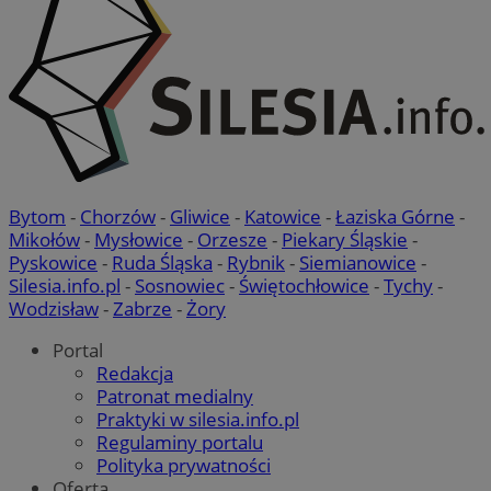
Bytom
-
Chorzów
-
Gliwice
-
Katowice
-
Łaziska Górne
-
Mikołów
-
Mysłowice
-
Orzesze
-
Piekary Śląskie
-
Pyskowice
-
Ruda Śląska
-
Rybnik
-
Siemianowice
-
Silesia.info.pl
-
Sosnowiec
-
Świętochłowice
-
Tychy
-
Wodzisław
-
Zabrze
-
Żory
Portal
Redakcja
Patronat medialny
Praktyki w silesia.info.pl
Regulaminy portalu
Polityka prywatności
Oferta