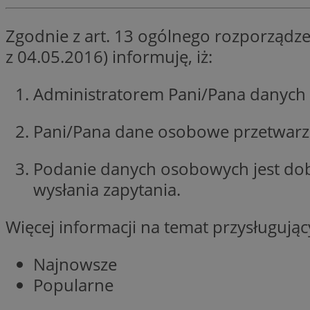
Nazwa
Zgodnie z art. 13 ogólnego rozporządze
Pro
Nazwa
Nazwa
mlcwc
z 04.05.2016) informuję, iż:
Do
Nazwa
__Secure-YNID
_ga_QJYQY75XFT
google_push
.bi
bitoIsSecure
Administratorem Pani/Pana danych 
c
Pani/Pana dane osobowe przetwarzan
MR
__eoi
Podanie danych osobowych jest do
MUID
wysłania zapytania.
_clsk
Więcej informacji na temat przysługuj
SRM_B
_clck
Najnowsze
VISITOR_INFO1_LIV
Popularne
b