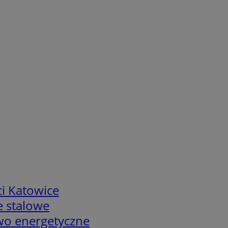
i Katowice
e stalowe
two energetyczne