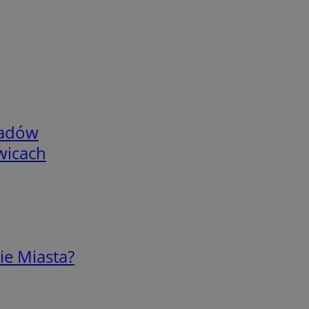
adów
wicach
ie Miasta?