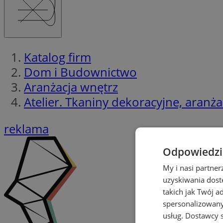
Katalog firm
Dom i Budownictwo
Aranżacja wnętrz
Atelier. Tkaniny dekoracyjne, aranża
reklama
Odpowiedzia
My i nasi partne
uzyskiwania dost
takich jak Twój a
spersonalizowanyc
usług.
Dostawcy s