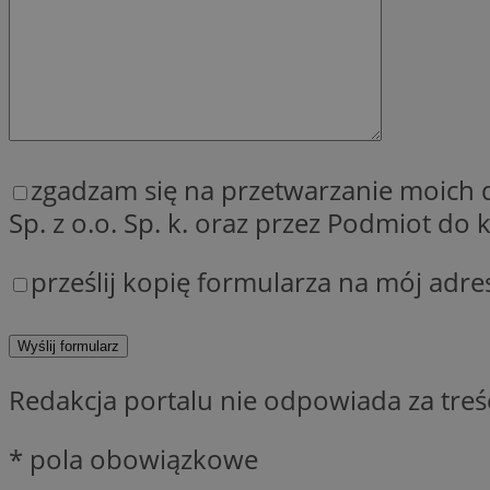
SessID
QeSessID
MvSessID
__cf_bm
zgadzam się na przetwarzanie moich
VISITOR_PRIVACY_
Sp. z o.o. Sp. k. oraz przez Podmiot d
prześlij kopię formularza na mój adre
__cf_bm
Redakcja portalu nie odpowiada za tre
CookieScriptConse
* pola obowiązkowe