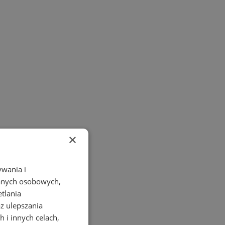
×
ywania i
danych osobowych,
etlania
az ulepszania
 i innych celach,