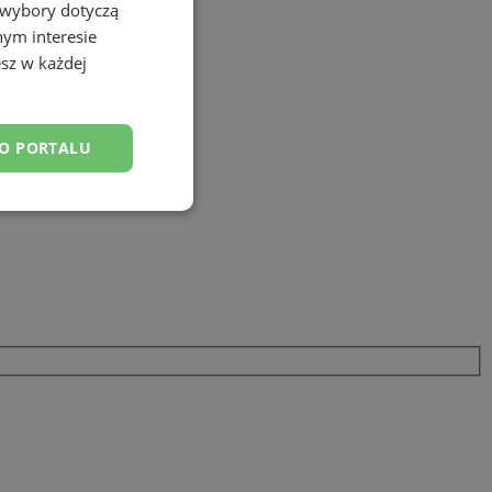
 wybory dotyczą
nym interesie
sz w każdej
DO PORTALU
esklasyfikowane
ane
owanie użytkownika i
j.