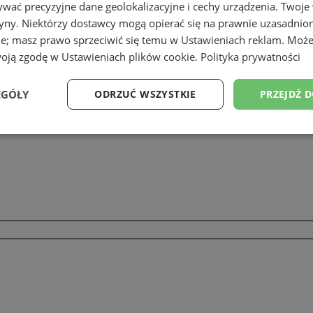
wać precyzyjne dane geolokalizacyjne i cechy urządzenia. Twoje
tryny. Niektórzy dostawcy mogą opierać się na prawnie uzasadnio
ie; masz prawo sprzeciwić się temu w
Ustawieniach reklam
. Może
acja wnętrz
woją zgodę w
Ustawieniach plików cookie
.
Polityka prywatności
EGÓŁY
ODRZUĆ WSZYSTKIE
PRZEJDŹ 
Wydajność
Targetowanie
Funkcjonalność
Ni
ezbędne
Wydajność
Targetowanie
Funkcjonalność
Niesklasyfikow
ie umożliwiają korzystanie z podstawowych funkcji strony internetowej, takich jak log
Bez niezbędnych plików cookie nie można prawidłowo korzystać ze strony internetowe
Provider
/
Okres
Opis
Domena
przechowywania