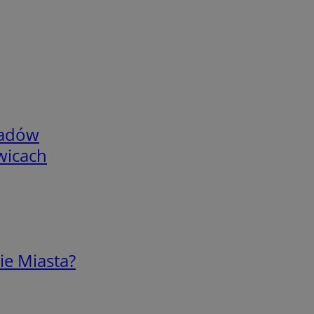
adów
wicach
ie Miasta?