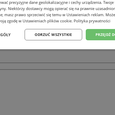
wać precyzyjne dane geolokalizacyjne i cechy urządzenia. Twoje
tryny. Niektórzy dostawcy mogą opierać się na prawnie uzasadnio
ie; masz prawo sprzeciwić się temu w
Ustawieniach reklam
. Może
woją zgodę w
Ustawieniach plików cookie
.
Polityka prywatności
EGÓŁY
ODRZUĆ WSZYSTKIE
PRZEJDŹ 
Wydajność
Targetowanie
Funkcjonalność
Ni
ezbędne
Wydajność
Targetowanie
Funkcjonalność
Niesklasyfikow
ie umożliwiają korzystanie z podstawowych funkcji strony internetowej, takich jak log
Bez niezbędnych plików cookie nie można prawidłowo korzystać ze strony internetowe
Provider
/
Okres
Opis
Domena
przechowywania