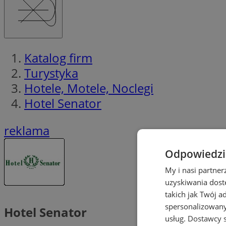
Katalog firm
Turystyka
Hotele, Motele, Noclegi
Hotel Senator
reklama
Odpowiedzia
My i nasi partne
uzyskiwania dost
takich jak Twój a
spersonalizowanyc
Hotel Senator
usług.
Dostawcy s