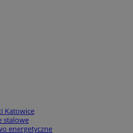
i Katowice
e stalowe
two energetyczne