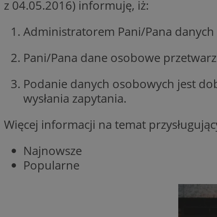
z 04.05.2016) informuję, iż:
Nazwa
Administratorem Pani/Pana danych 
Pro
Nazwa
Nazwa
mlcwc
Do
Nazwa
__Secure-YNID
_ga_QJYQY75XFT
google_push
.bi
Pani/Pana dane osobowe przetwarzan
bitoIsSecure
c
Podanie danych osobowych jest do
MR
wysłania zapytania.
__eoi
Więcej informacji na temat przysługuj
MUID
_clsk
Najnowsze
Popularne
SRM_B
_clck
VISITOR_INFO1_LIV
b