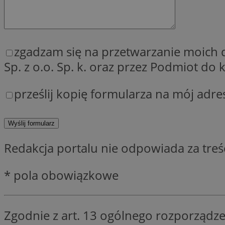
SessID
QeSessID
MvSessID
zgadzam się na przetwarzanie moich
__cf_bm
Sp. z o.o. Sp. k. oraz przez Podmiot d
VISITOR_PRIVACY_
prześlij kopię formularza na mój adre
Redakcja portalu nie odpowiada za tre
__cf_bm
* pola obowiązkowe
CookieScriptConse
Zgodnie z art. 13 ogólnego rozporządze