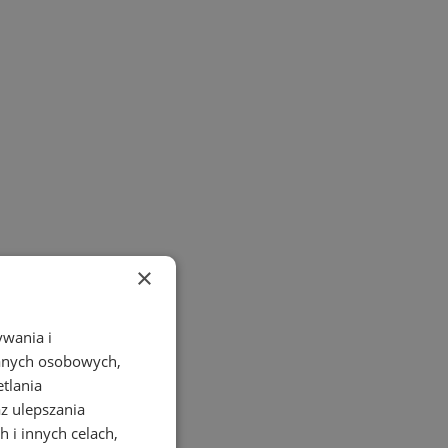
×
ywania i
danych osobowych,
etlania
az ulepszania
 i innych celach,