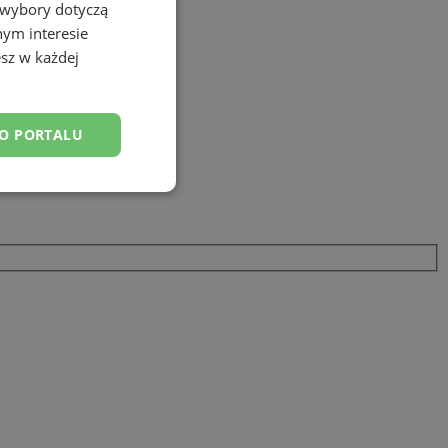
 wybory dotyczą
nym interesie
sz w każdej
DO PORTALU
esklasyfikowane
ane
owanie użytkownika i
j.