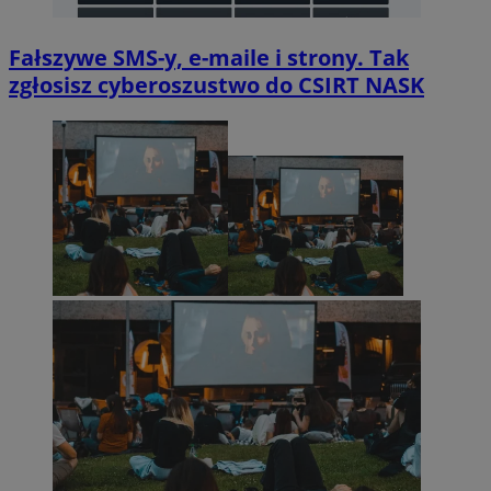
Fałszywe SMS-y, e-maile i strony. Tak
zgłosisz cyberoszustwo do CSIRT NASK