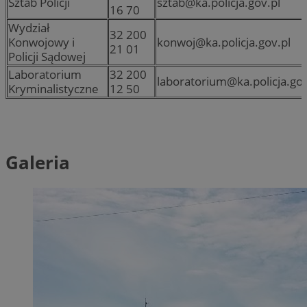
Sztab Policji
sztab@ka.policja.gov.pl
16 70
Wydział
32 200
Konwojowy i
konwoj@ka.policja.gov.pl
21 01
Policji Sądowej
Laboratorium
32 200
laboratorium@ka.policja.gov
Kryminalistyczne
12 50
Galeria