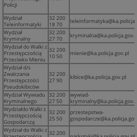
Policji
Wydział
32 200
teleinformatyka@ka.policja.
Teleinformatyki
18 70
Wydział
32 200
kryminalna@ka.policja.gov.p
Kryminalny
27 70
Wydział do Walki z
32 200
Przestępczością
mienie@ka.policja.gov.pl
10 50
Przeciwko Mieniu
Wydział d/s
Zwalczania
32 200
kibice@ka.policja.gov.pl
Przestępczości
27 90
Pseudokibiców
Wydział Wywiadu
32 200
wywiad-
Kryminalnego
27 50
kryminalny@ka.policja.gov.p
Wydziałdo Walki z
32 200
przestepstwa-
Przestępczością
25 50
gospodarcze@ka.policja.gov
Gospodarczą
Wydział do Walki z
32 200
Przestępczością
narkotyki@ka.policja.gov.pl