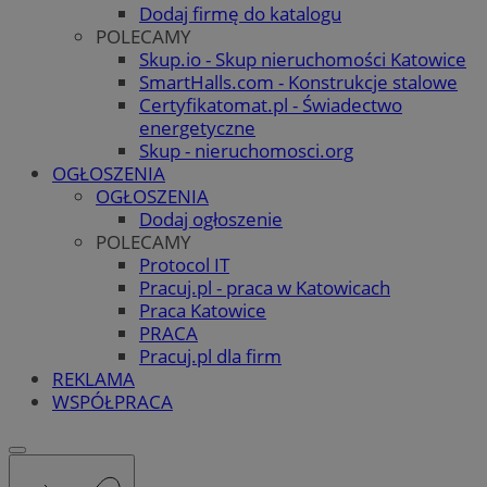
Dodaj firmę do katalogu
POLECAMY
Skup.io - Skup nieruchomości Katowice
SmartHalls.com - Konstrukcje stalowe
Certyfikatomat.pl - Świadectwo
energetyczne
Skup - nieruchomosci.org
OGŁOSZENIA
OGŁOSZENIA
Dodaj ogłoszenie
POLECAMY
Protocol IT
Pracuj.pl - praca w Katowicach
Praca Katowice
PRACA
Pracuj.pl dla firm
REKLAMA
WSPÓŁPRACA