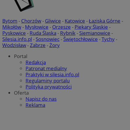
Bytom
-
Chorzów
-
Gliwice
-
Katowice
-
Łaziska Górne
-
Mikołów
-
Mysłowice
-
Orzesze
-
Piekary Śląskie
-
Pyskowice
-
Ruda Śląska
-
Rybnik
-
Siemianowice
-
Silesia.info.pl
-
Sosnowiec
-
Świętochłowice
-
Tychy
-
Wodzisław
-
Zabrze
-
Żory
Portal
Redakcja
Patronat medialny
Praktyki w silesia.info.pl
Regulaminy portalu
Polityka prywatności
Oferta
Napisz do nas
Reklama