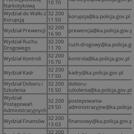
10 70
Narkotykową
Wydział do Walki z
32 200
korupcja@ka.policja.gov.pl
Korupcją
11 50
32 200
Wydział Prewencji
prewencja@ka.policja.gov.p
16 90
Wydział Ruchu
32 200
ruch-drogowy@ka.policja.go
Drogowego
11 70
32 200
Wydział Kontroli
kontrola@ka.policja.gov.pl
15 70
32 200
Wydział Kadr
kadry@ka.policja.gov.pl
17 50
Wydział Doboru i
32 200
doboru-
Szkolenia
15 50
szkolenia@ka.policja.gov.pl
Wydział
32 200
postepowania-
Postępowań
29 50
administracyjne@ka.policja.
Administracyjnych
32 200
Wydział Finansów
finansowy@ka.policja.gov.pl
13 03
32 200