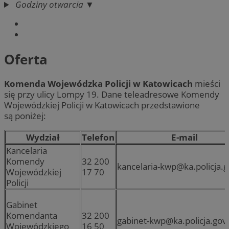
Godziny otwarcia ▼
Oferta
Komenda Wojewódzka Policji w Katowicach
mieści
się przy ulicy Lompy 19. Dane teleadresowe Komendy
Wojewódzkiej Policji w Katowicach przedstawione
są poniżej:
Wydział
Telefon
E-mail
Kancelaria
Komendy
32 200
kancelaria-kwp@ka.policja.g
Wojewódzkiej
17 70
Policji
Gabinet
32 200
Komendanta
gabinet-kwp@ka.policja.gov.
16 50
Wojewódzkiego