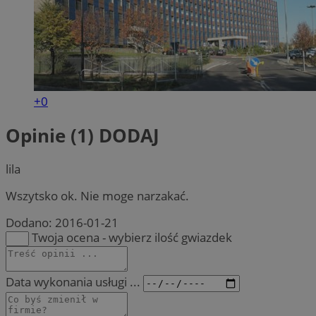
+0
Opinie (1)
DODAJ
lila
Wszytsko ok. Nie moge narzakać.
Dodano:
2016-01-21
Twoja ocena - wybierz ilość gwiazdek
Data wykonania usługi ...