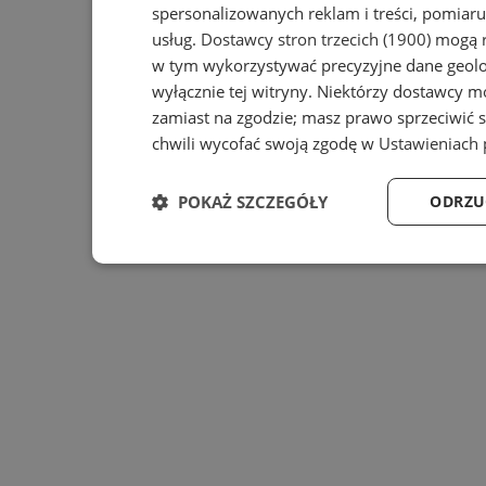
spersonalizowanych reklam i treści, pomiaru 
usług.
Dostawcy stron trzecich (1900)
mogą r
w tym wykorzystywać precyzyjne dane geolok
wyłącznie tej witryny. Niektórzy dostawcy m
zamiast na zgodzie; masz prawo sprzeciwić 
chwili wycofać swoją zgodę w
Ustawieniach 
POKAŻ SZCZEGÓŁY
ODRZU
Niezbędne
Wydajność
Ta
Niezbędne
Wydajność
Targe
Niezbędne pliki cookie umożliwiają korzystanie z podsta
zarządzanie kontem. Bez niezbędnych plików cookie nie 