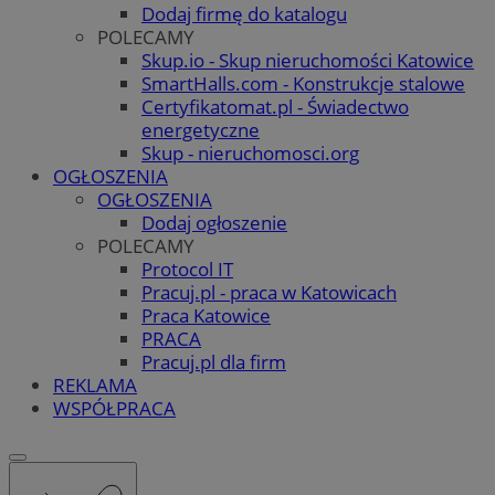
Dodaj firmę do katalogu
POLECAMY
Skup.io - Skup nieruchomości Katowice
SmartHalls.com - Konstrukcje stalowe
Certyfikatomat.pl - Świadectwo
energetyczne
Skup - nieruchomosci.org
OGŁOSZENIA
OGŁOSZENIA
Dodaj ogłoszenie
POLECAMY
Protocol IT
Pracuj.pl - praca w Katowicach
Praca Katowice
PRACA
Pracuj.pl dla firm
REKLAMA
WSPÓŁPRACA