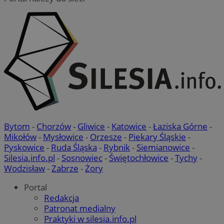
Bytom
-
Chorzów
-
Gliwice
-
Katowice
-
Łaziska Górne
-
Mikołów
-
Mysłowice
-
Orzesze
-
Piekary Śląskie
-
Pyskowice
-
Ruda Śląska
-
Rybnik
-
Siemianowice
-
Silesia.info.pl
-
Sosnowiec
-
Świętochłowice
-
Tychy
-
Wodzisław
-
Zabrze
-
Żory
Portal
Redakcja
Patronat medialny
Praktyki w silesia.info.pl