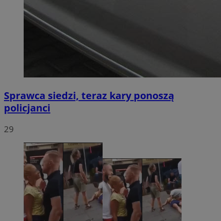
Sprawca siedzi, teraz kary ponoszą
policjanci
29