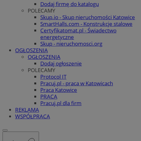
Dodaj firmę do katalogu
POLECAMY
Skup.io - Skup nieruchomości Katowice
SmartHalls.com - Konstrukcje stalowe
Certyfikatomat.pl - Świadectwo
energetyczne
Skup - nieruchomosci.org
OGŁOSZENIA
OGŁOSZENIA
Dodaj ogłoszenie
POLECAMY
Protocol IT
Pracuj.pl - praca w Katowicach
Praca Katowice
PRACA
Pracuj.pl dla firm
REKLAMA
WSPÓŁPRACA