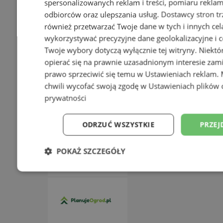
spersonalizowanych reklam i treści, pomiaru reklam i
odbiorców oraz ulepszania usług.
Dostawcy stron tr
również przetwarzać Twoje dane w tych i innych cel
wykorzystywać precyzyjne dane geolokalizacyjne i c
Twoje wybory dotyczą wyłącznie tej witryny. Niekt
opierać się na prawnie uzasadnionym interesie zami
prawo sprzeciwić się temu w
Ustawieniach reklam
.
Poradnia leczenia ran
chwili wycofać swoją zgodę w
Ustawieniach plików 
przewlekłych - skuteczna terapia
prywatności
trudno gojących się ran |
Świętochłowice
ODRZUĆ WSZYSTKIE
PRZEJ
POKAŻ SZCZEGÓŁY
Niezbędne
Wydajność
Targetowani
Niesklasyfikowane