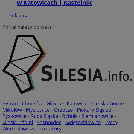
w Katowicach | Kastelnik
reklama
Portal należy do sieci
__cf_bm
29 minut 5
Cloudflare Inc.
sekundy
.twitter.com
Bytom
-
Chorzów
-
Gliwice
-
Katowice
-
Łaziska Górne
-
Mikołów
-
Mysłowice
-
Orzesze
-
Piekary Śląskie
-
Pyskowice
-
Ruda Śląska
-
Rybnik
-
Siemianowice
-
Silesia.info.pl
-
Sosnowiec
-
Świętochłowice
-
Tychy
-
CookieScriptConsent
4 tygodnie 2
CookieScript
mojekatowice.pl
Wodzisław
-
Zabrze
-
Żory