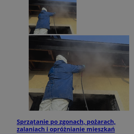
.temu.com
Googl
VISITOR_PRIVACY_METADATA
5 miesięcy
YouTube
tygodnie
.youtube.com
Sprzątanie po zgonach, pożarach,
zalaniach i opróżnianie mieszkań