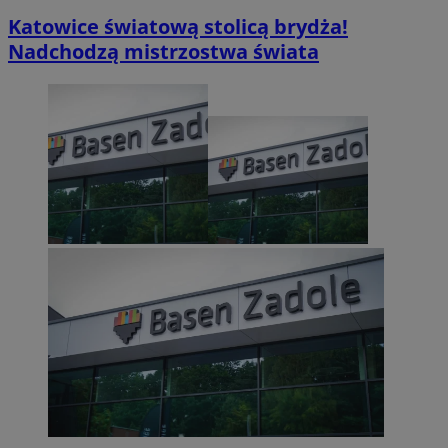
Katowice światową stolicą brydża!
Nadchodzą mistrzostwa świata