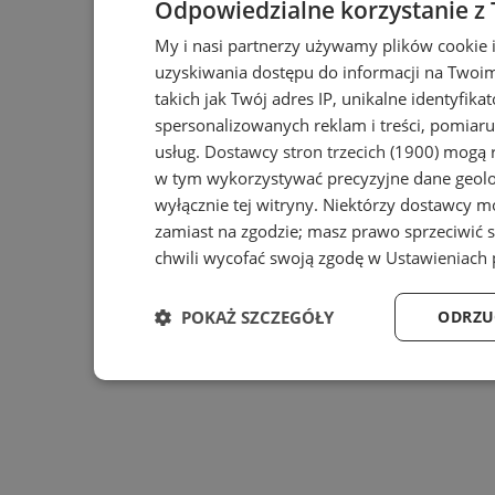
Odpowiedzialne korzystanie z
My i nasi partnerzy używamy plików cookie 
uzyskiwania dostępu do informacji na Twoi
takich jak Twój adres IP, unikalne identyfika
spersonalizowanych reklam i treści, pomiaru 
usług.
Dostawcy stron trzecich (1900)
mogą r
w tym wykorzystywać precyzyjne dane geolok
wyłącznie tej witryny. Niektórzy dostawcy m
zamiast na zgodzie; masz prawo sprzeciwić 
chwili wycofać swoją zgodę w
Ustawieniach 
POKAŻ SZCZEGÓŁY
ODRZU
Niezbędne
Wydajność
Ta