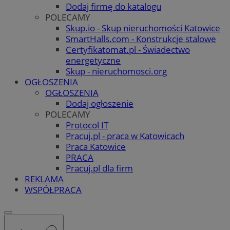
Dodaj firmę do katalogu
POLECAMY
Skup.io - Skup nieruchomości Katowice
SmartHalls.com - Konstrukcje stalowe
Certyfikatomat.pl - Świadectwo
energetyczne
Skup - nieruchomosci.org
OGŁOSZENIA
OGŁOSZENIA
Dodaj ogłoszenie
POLECAMY
Protocol IT
Pracuj.pl - praca w Katowicach
Praca Katowice
PRACA
Pracuj.pl dla firm
REKLAMA
WSPÓŁPRACA