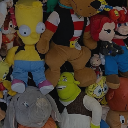
fikator sesji.
fikator sesji.
fikator sesji.
nia ludzi i botów.
rnetowej, ponieważ
ortów na temat
wej.
rmacje o zgodzie
ach dotyczących
 witryny. Rejestruje
ności i ustawień
anie w kolejnych
k nie musi ponownie
 co zwiększa wygodę
 danych.
nia ludzi i botów.
rnetowej, ponieważ
ortów na temat
wej.
z usługę Cookie-
ferencji
pliki cookie. Jest
ookie-Script.com