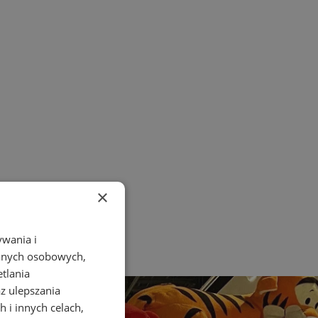
×
ywania i
danych osobowych,
etlania
az ulepszania
 i innych celach,