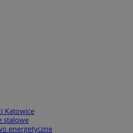
i Katowice
e stalowe
two energetyczne