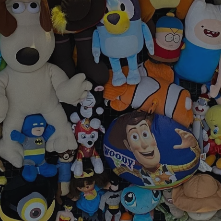
mojekatowice.pl
1 rok
Ten plik cookie przechowuje identy
mojekatowice.pl
1 rok
Ten plik cookie przechowuje identy
mojekatowice.pl
1 rok
Ten plik cookie przechowuje identy
29 minut 56
Ten plik cookie służy do rozróżnia
Cloudflare Inc.
sekund
Jest to korzystne dla strony inte
.temu.com
umożliwia tworzenie ważnych rap
korzystania z jej witryny interneto
METADATA
5 miesięcy 4
Ten plik cookie przechowuje info
YouTube
tygodnie
użytkownika oraz jego preferencj
.youtube.com
prywatności podczas korzystania z
wybory dotyczące polityki prywat
zgody, zapewniając ich przestrzeg
wizytach. Dzięki temu użytkowni
konfigurować swoich preferencji,
i zgodność z regulacjami ochrony
29 minut 53
Ten plik cookie służy do rozróżnia
Cloudflare Inc.
Google Privacy Policy
sekundy
Jest to korzystne dla strony inte
.twitter.com
umożliwia tworzenie ważnych rap
korzystania z jej witryny interneto
nt
4 tygodnie 2 dni
Ten plik cookie jest używany prze
CookieScript
Script.com do zapamiętywania pre
mojekatowice.pl
dotyczących zgody użytkownika na 
to konieczne, aby baner cookie C
działał poprawnie.