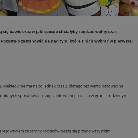
Opis
się bawić oraz w jaki sposób chciałyby spędzać wolny czas.
 i przechowywania
lytics do
iadomień push do
eść i reklamę.
. Pozostało zastanowić się nad tym, które z nich wybrać w pierwszej
centra reklamowe,
iwości odwiedzin i
w w czasie
ternetowej. Zbiera
onie internetowej,
, którego używamy
towej do
 zaangażowania
ą, pomagając
zować wydajność
przez firmę
tkownika. Można to
 firmy Microsoft.
e. Niekiedy nie ma na to jednak czasu, dlatego też warto bazować na
aniem Microsoft
ię w wielu różnych
wywania informacji
nie użytkowników.
ż ulubionych sposobów na spędzanie wolnego czasu w gronie rodzinnym.
ów stron w jedną
 który zapewnia
rakcji
ernetowej w celu
jonalności strony
be, aby śledzić
w z YouTube
eślić, czy
eresowaniem ze strony rodziców cieszą się przede wszystkim:
rmacji o interakcji
 starej wersji
o pomaga poprawić