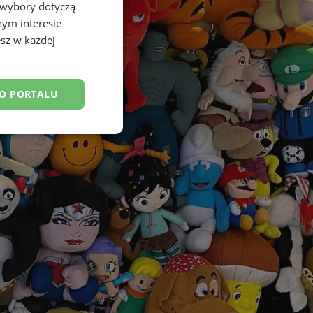
 wybory dotyczą
nym interesie
sz w każdej
DO PORTALU
esklasyfikowane
ane
owanie użytkownika i
j.