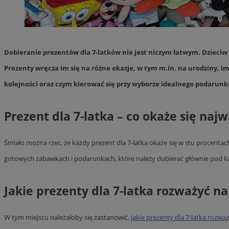
Nazwa
Pro
Nazwa
Nazwa
mlcwc
Do
Nazwa
__Secure-YNID
Dobieranie prezentów dla 7-latków nie jest niczym łatwym. Dzieciw 
_ga_QJYQY75XFT
google_push
.bi
bitoIsSecure
Prezenty wręcza im się na różne okazje, w tym m.in. na urodziny, im
c
kolejności oraz czym kierować się przy wyborze idealnego podarunku
MR
__eoi
Prezent dla 7-latka – co okaże się naj
MUID
Śmiało można rzec, że każdy prezent dla 7-latka okaże się w stu procentac
_clsk
gotowych zabawkach i podarunkach, które należy dobierać głównie pod kąt
SRM_B
_clck
Jakie prezenty dla 7-latka rozważyć 
VISITOR_INFO1_LIV
W tym miejscu należałoby się zastanowić,
jakie prezenty dla 7-latka rozwa
b