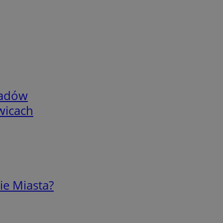
adów
wicach
ie Miasta?