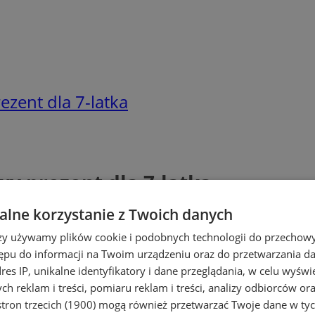
zent dla 7-latka
y prezent dla 7-latka
lne korzystanie z Twoich danych
rzy używamy plików cookie i podobnych technologii do przechow
ępu do informacji na Twoim urządzeniu oraz do przetwarzania 
dres IP, unikalne identyfikatory i dane przeglądania, w celu wyświ
h reklam i treści, pomiaru reklam i treści, analizy odbiorców or
tron trzecich (1900)
mogą również przetwarzać Twoje dane w tych