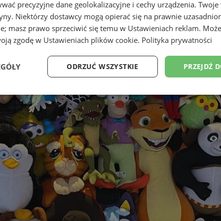
wać precyzyjne dane geolokalizacyjne i cechy urządzenia. Twoje
tryny. Niektórzy dostawcy mogą opierać się na prawnie uzasadnio
ie; masz prawo sprzeciwić się temu w
Ustawieniach reklam
. Może
woją zgodę w
Ustawieniach plików cookie
.
Polityka prywatności
EGÓŁY
ODRZUĆ WSZYSTKIE
PRZEJDŹ 
Wydajność
Targetowanie
Funkcjonalność
Ni
ezbędne
Wydajność
Targetowanie
Funkcjonalność
Niesklasyfikow
ie umożliwiają korzystanie z podstawowych funkcji strony internetowej, takich jak log
Bez niezbędnych plików cookie nie można prawidłowo korzystać ze strony internetowe
Provider
/
Okres
Opis
Domena
przechowywania