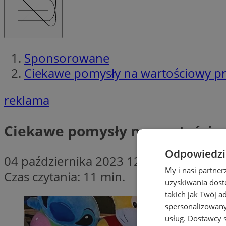
Sponsorowane
Ciekawe pomysły na wartościowy pre
reklama
Ciekawe pomysły na wartościow
Odpowiedzia
04 października 2023 12:15
My i nasi partne
Czas czytania: 11 min.
uzyskiwania dost
takich jak Twój a
spersonalizowanyc
usług.
Dostawcy s