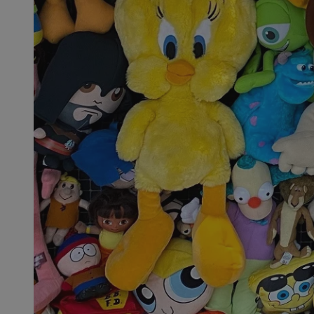
SessID
QeSessID
MvSessID
__cf_bm
VISITOR_PRIVACY_
__cf_bm
CookieScriptConse