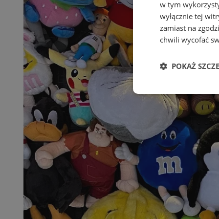
w tym wykorzysty
wyłącznie tej wi
zamiast na zgodz
chwili wycofać s
POKAŻ SZCZ
Niezbędne
Ni
Niezbędne pliki cook
zarządzanie kontem. 
Nazwa