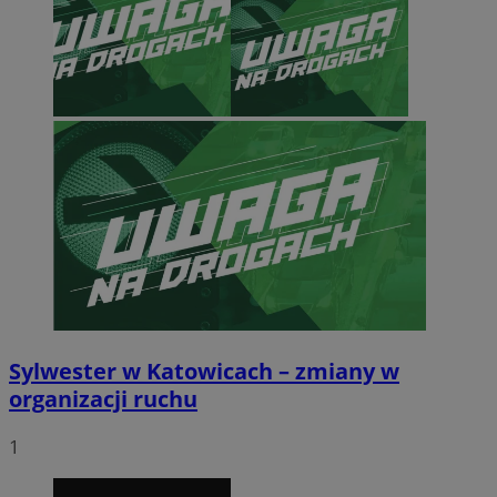
CookieScriptConsent
4 tygodnie 2 
CookieScript
mojekatowice.pl
Sylwester w Katowicach – zmiany w
organizacji ruchu
1