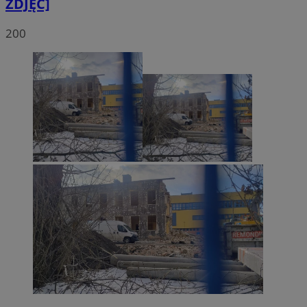
ZDJĘĆ]
200