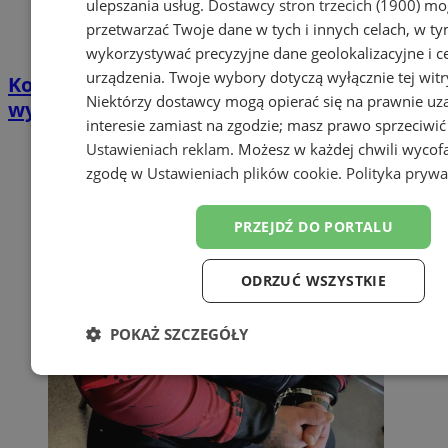
ulepszania usług.
Dostawcy stron trzecich (1900)
mog
przetwarzać Twoje dane w tych i innych celach, w t
wykorzystywać precyzyjne dane geolokalizacyjne i c
urządzenia. Twoje wybory dotyczą wyłącznie tej witr
Kolizja na stacji paliw w Katowicach –
Niektórzy dostawcy mogą opierać się na prawnie u
wyciek gazu po uszkodzeniu zaworu
interesie zamiast na zgodzie; masz prawo sprzeciwić
Ustawieniach reklam
. Możesz w każdej chwili wycof
zgodę w
Ustawieniach plików cookie
.
Polityka prywa
PRZEJDŹ DO PORTALU
ODRZUĆ WSZYSTKIE
POKAŻ SZCZEGÓŁY
Niezbędne
Wydajność
Targetowanie
Funk