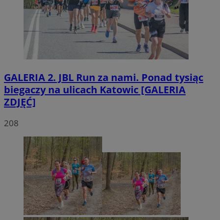
GALERIA
2. JBL Run za nami. Ponad tysiąc
biegaczy na ulicach Katowic [GALERIA
ZDJĘĆ]
208