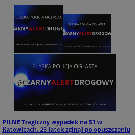
PILNE
Tragiczny wypadek na S1 w
Katowicach. 23-latek zginął po opuszczeniu