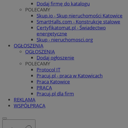
Dodaj firmę do katalogu
POLECAMY
Skup.io - Skup nieruchomości Katowice
SmartHalls.com - Konstrukcje stalowe
Certyfikatomat.pl - Świadectwo
energetyczne
Skup - nieruchomosci.org
OGŁOSZENIA
OGŁOSZENIA
Dodaj ogłoszenie
POLECAMY
Protocol IT
Pracuj.pl - praca w Katowicach
Praca Katowice
PRACA
Pracuj.pl dla firm
REKLAMA
WSPÓŁPRACA