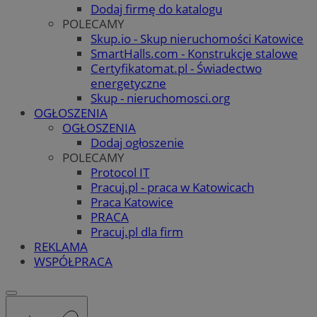
Dodaj firmę do katalogu
POLECAMY
Skup.io - Skup nieruchomości Katowice
SmartHalls.com - Konstrukcje stalowe
Certyfikatomat.pl - Świadectwo
energetyczne
Skup - nieruchomosci.org
OGŁOSZENIA
OGŁOSZENIA
Dodaj ogłoszenie
POLECAMY
Protocol IT
Pracuj.pl - praca w Katowicach
Praca Katowice
PRACA
Pracuj.pl dla firm
REKLAMA
WSPÓŁPRACA