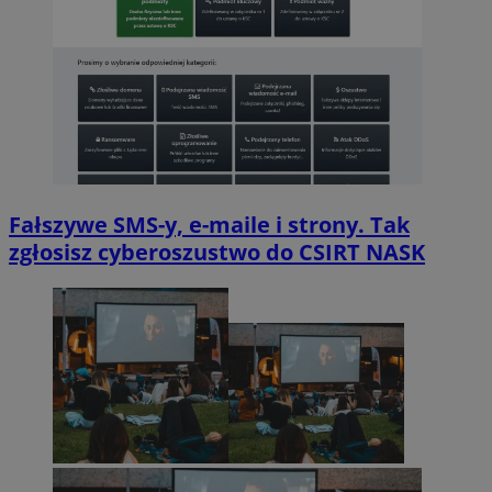
Fałszywe SMS-y, e-maile i strony. Tak
zgłosisz cyberoszustwo do CSIRT NASK