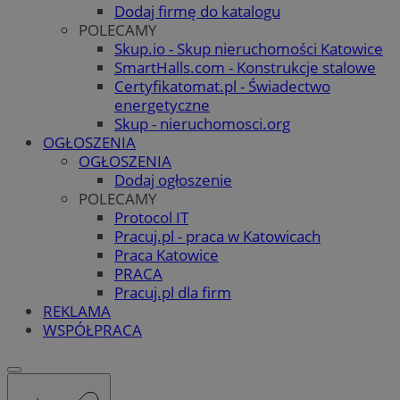
Dodaj firmę do katalogu
POLECAMY
Skup.io - Skup nieruchomości Katowice
SmartHalls.com - Konstrukcje stalowe
Certyfikatomat.pl - Świadectwo
energetyczne
Skup - nieruchomosci.org
OGŁOSZENIA
OGŁOSZENIA
Dodaj ogłoszenie
POLECAMY
Protocol IT
Pracuj.pl - praca w Katowicach
Praca Katowice
PRACA
Pracuj.pl dla firm
REKLAMA
WSPÓŁPRACA