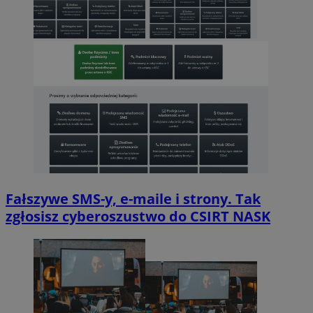
Fałszywe SMS-y, e-maile i strony. Tak
zgłosisz cyberoszustwo do CSIRT NASK