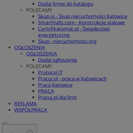
Dodaj firmę do katalogu
POLECAMY
Skup.io - Skup nieruchomości Katowice
SmartHalls.com - Konstrukcje stalowe
Certyfikatomat.pl - Świadectwo
energetyczne
Skup - nieruchomosci.org
OGŁOSZENIA
OGŁOSZENIA
Dodaj ogłoszenie
POLECAMY
Protocol IT
Pracuj.pl - praca w Katowicach
Praca Katowice
PRACA
Pracuj.pl dla firm
REKLAMA
WSPÓŁPRACA