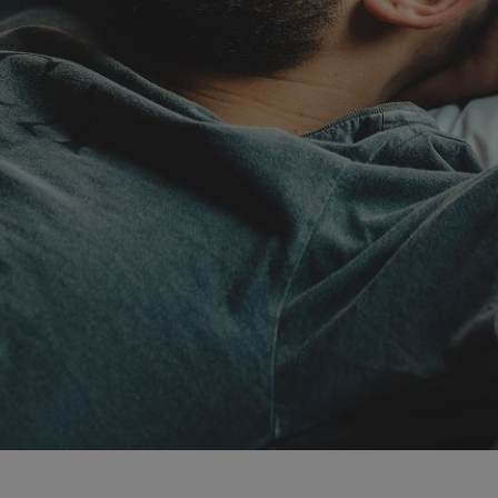
mojekatowice.pl
1 rok
Ten plik cookie przechowuje identy
mojekatowice.pl
1 rok
Ten plik cookie przechowuje identy
mojekatowice.pl
1 rok
Ten plik cookie przechowuje identy
29 minut 56
Ten plik cookie służy do rozróżnia
Cloudflare Inc.
sekund
Jest to korzystne dla strony inte
.temu.com
umożliwia tworzenie ważnych rap
korzystania z jej witryny interneto
METADATA
5 miesięcy 4
Ten plik cookie przechowuje info
YouTube
tygodnie
użytkownika oraz jego preferencj
.youtube.com
prywatności podczas korzystania z
wybory dotyczące polityki prywat
zgody, zapewniając ich przestrzeg
wizytach. Dzięki temu użytkowni
konfigurować swoich preferencji,
i zgodność z regulacjami ochrony
29 minut 53
Ten plik cookie służy do rozróżnia
Cloudflare Inc.
Google Privacy Policy
sekundy
Jest to korzystne dla strony inte
.twitter.com
umożliwia tworzenie ważnych rap
korzystania z jej witryny interneto
nt
4 tygodnie 2 dni
Ten plik cookie jest używany prze
CookieScript
Script.com do zapamiętywania pre
mojekatowice.pl
dotyczących zgody użytkownika na 
to konieczne, aby baner cookie C
działał poprawnie.