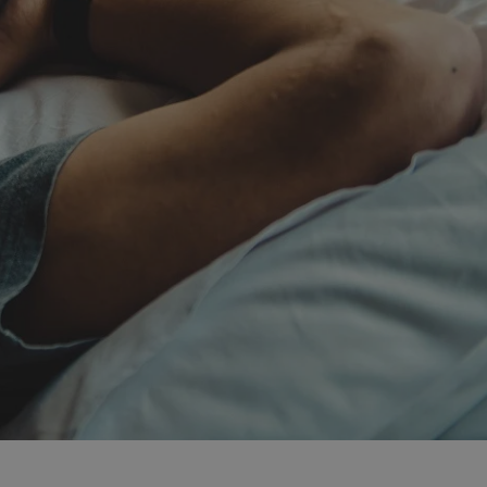
fikator sesji.
fikator sesji.
fikator sesji.
nia ludzi i botów.
rnetowej, ponieważ
ortów na temat
wej.
rmacje o zgodzie
ach dotyczących
 witryny. Rejestruje
ności i ustawień
anie w kolejnych
k nie musi ponownie
 co zwiększa wygodę
 danych.
nia ludzi i botów.
rnetowej, ponieważ
ortów na temat
wej.
z usługę Cookie-
ferencji
pliki cookie. Jest
ookie-Script.com