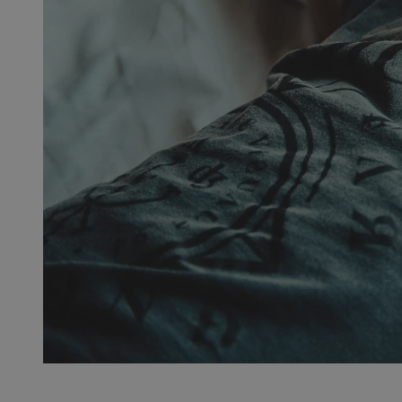
SessID
QeSessID
MvSessID
__cf_bm
VISITOR_PRIVACY_
__cf_bm
CookieScriptConse