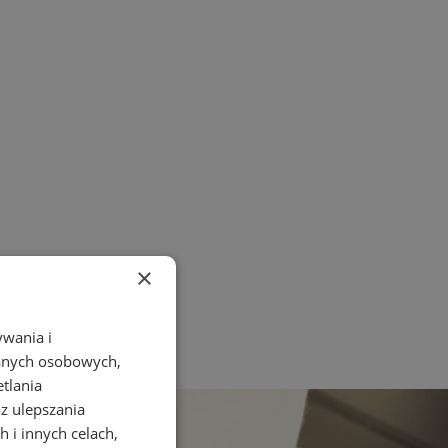
×
ywania i
danych osobowych,
etlania
az ulepszania
 i innych celach,