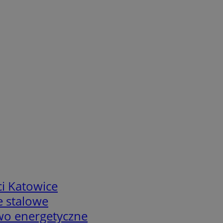
i Katowice
e stalowe
two energetyczne