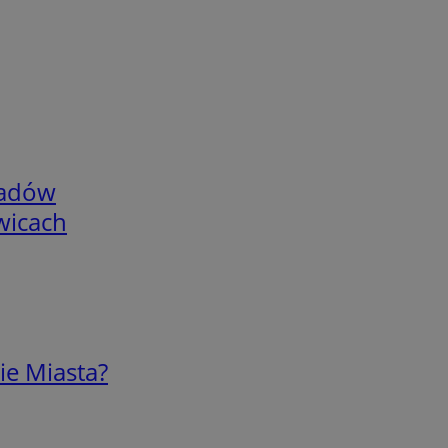
adów
wicach
ie Miasta?