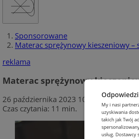
Sponsorowane
Materac sprężynowy kieszeniowy – s
reklama
Materac sprężynowy kieszeniow
Odpowiedzia
26 października 2023 10:15
My i nasi partne
Czas czytania: 11 min.
uzyskiwania dost
takich jak Twój a
spersonalizowanyc
usług.
Dostawcy s