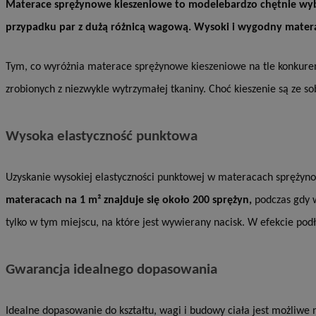
Materace sprężynowe kieszeniowe to modelebardzo chętnie wybier
przypadku par z dużą różnicą wagową. Wysoki i wygodny matera
Nazwa
Pro
Nazwa
Nazwa
mlcwc
Do
Nazwa
Tym, co wyróżnia materace sprężynowe kieszeniowe na tle konkurenc
__Secure-YNID
_ga_QJYQY75XFT
google_push
.bi
bitoIsSecure
zrobionych z niezwykle wytrzymałej tkaniny. Choć kieszenie są ze so
c
MR
Wysoka elastyczność punktowa
__eoi
MUID
Uzyskanie wysokiej elastyczności punktowej w materacach sprężynow
materacach na 1 m² znajduje się około 200 sprężyn,
podczas gdy w
_clsk
tylko w tym miejscu, na które jest wywierany nacisk. W efekcie pod
SRM_B
_clck
Gwarancja idealnego dopasowania
VISITOR_INFO1_LIV
b
Idealne dopasowanie do kształtu, wagi i budowy ciała jest możliwe n