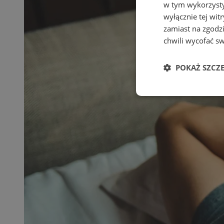
w tym wykorzysty
wyłącznie tej wi
zamiast na zgodz
chwili wycofać s
POKAŻ SZCZ
Niezbędne
Ni
Niezbędne pliki cook
zarządzanie kontem. 
Nazwa