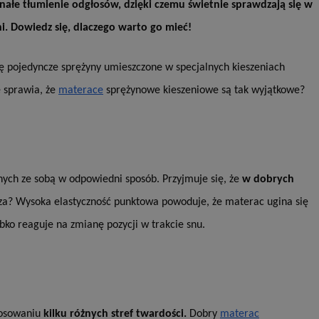
nałe tłumienie odgłosów, dzięki czemu świetnie sprawdzają się w
. Dowiedz się, dlaczego warto go mieć!
Opis
ię pojedyncze sprężyny umieszczone w specjalnych kieszeniach
 i przechowywania
lytics do
iadomień push do
eść i reklamę.
e sprawia, że
materace
sprężynowe kieszeniowe są tak wyjątkowe?
centra reklamowe,
iwości odwiedzin i
w w czasie
ternetowej. Zbiera
onie internetowej,
, którego używamy
towej do
 zaangażowania
ą, pomagając
zować wydajność
przez firmę
nych ze sobą w odpowiedni sposób. Przyjmuje się, że
w dobrych
tkownika. Można to
 firmy Microsoft.
cza? Wysoka elastyczność punktowa powoduje, że materac ugina się
aniem Microsoft
ię w wielu różnych
wywania informacji
nie użytkowników.
ów stron w jedną
bko reaguje na zmianę pozycji w trakcie snu.
 który zapewnia
rakcji
ernetowej w celu
jonalności strony
be, aby śledzić
w z YouTube
eślić, czy
rmacji o interakcji
 starej wersji
stosowaniu
kilku różnych stref twardości.
Dobry
materac
o pomaga poprawić