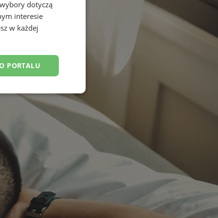
 wybory dotyczą
nym interesie
sz w każdej
DO PORTALU
esklasyfikowane
ane
owanie użytkownika i
j.