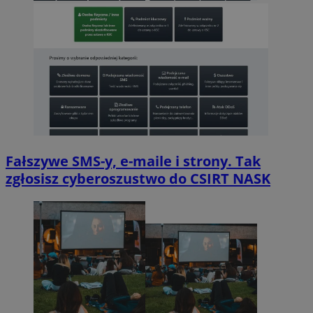
Fałszywe SMS-y, e-maile i strony. Tak
zgłosisz cyberoszustwo do CSIRT NASK