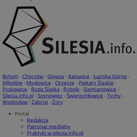
Bytom
-
Chorzów
-
Gliwice
-
Katowice
-
Łaziska Górne
-
Mikołów
-
Mysłowice
-
Orzesze
-
Piekary Śląskie
-
Pyskowice
-
Ruda Śląska
-
Rybnik
-
Siemianowice
-
Silesia.info.pl
-
Sosnowiec
-
Świętochłowice
-
Tychy
-
Wodzisław
-
Zabrze
-
Żory
Portal
Redakcja
Patronat medialny
Praktyki w silesia.info.pl