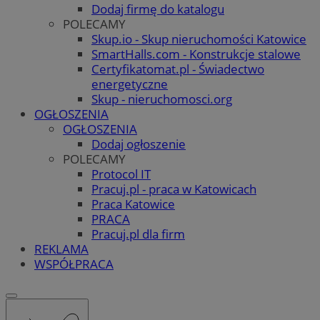
Dodaj firmę do katalogu
POLECAMY
Skup.io - Skup nieruchomości Katowice
SmartHalls.com - Konstrukcje stalowe
Certyfikatomat.pl - Świadectwo
energetyczne
Skup - nieruchomosci.org
OGŁOSZENIA
OGŁOSZENIA
Dodaj ogłoszenie
POLECAMY
Protocol IT
Pracuj.pl - praca w Katowicach
Praca Katowice
PRACA
Pracuj.pl dla firm
REKLAMA
WSPÓŁPRACA