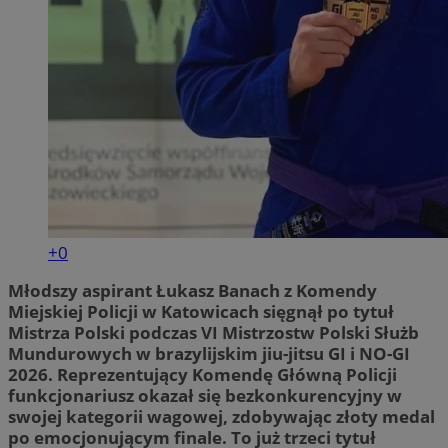
+0
Młodszy aspirant Łukasz Banach z Komendy
Miejskiej Policji w Katowicach sięgnął po tytuł
Mistrza Polski podczas VI Mistrzostw Polski Służb
Mundurowych w brazylijskim jiu-jitsu GI i NO-GI
2026. Reprezentujący Komendę Główną Policji
funkcjonariusz okazał się bezkonkurencyjny w
swojej kategorii wagowej, zdobywając złoty medal
po emocjonującym finale. To już trzeci tytuł