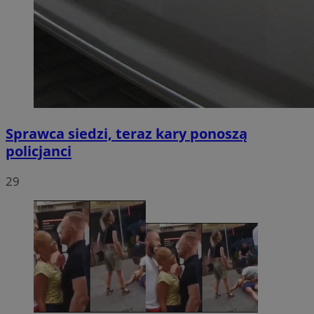
Sprawca siedzi, teraz kary ponoszą
policjanci
29