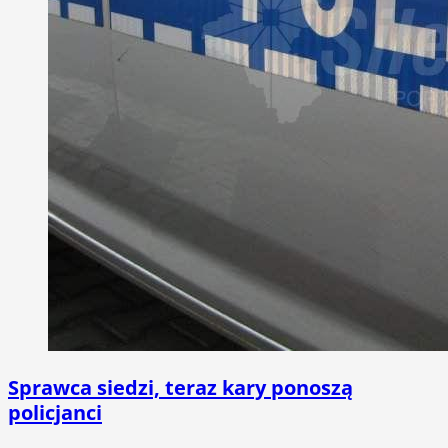
Sprawca siedzi, teraz kary ponoszą
policjanci