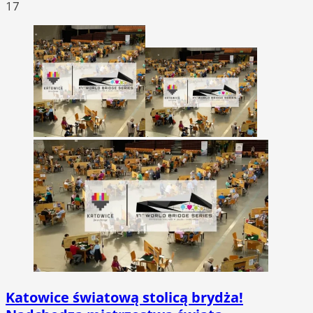
17
Katowice światową stolicą brydża!