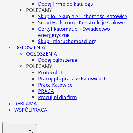
Dodaj firmę do katalogu
POLECAMY
Skup.io - Skup nieruchomości Katowice
SmartHalls.com - Konstrukcje stalowe
Certyfikatomat.pl - Świadectwo
energetyczne
Skup - nieruchomosci.org
OGŁOSZENIA
OGŁOSZENIA
Dodaj ogłoszenie
POLECAMY
Protocol IT
Pracuj.pl - praca w Katowicach
Praca Katowice
PRACA
Pracuj.pl dla firm
REKLAMA
WSPÓŁPRACA