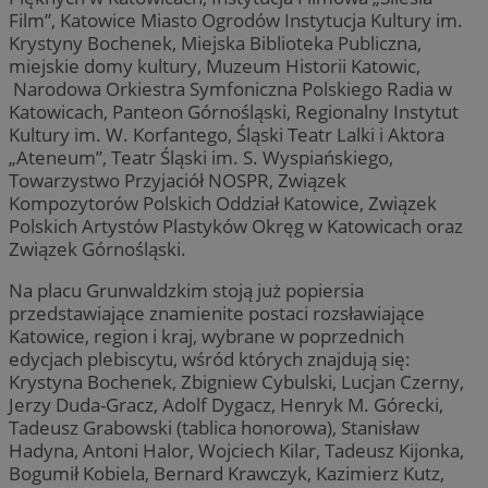
Film”, Katowice Miasto Ogrodów Instytucja Kultury im.
Krystyny Bochenek, Miejska Biblioteka Publiczna,
miejskie domy kultury, Muzeum Historii Katowic,
Narodowa Orkiestra Symfoniczna Polskiego Radia w
Katowicach, Panteon Górnośląski, Regionalny Instytut
Kultury im. W. Korfantego, Śląski Teatr Lalki i Aktora
„Ateneum”, Teatr Śląski im. S. Wyspiańskiego,
Towarzystwo Przyjaciół NOSPR, Związek
Kompozytorów Polskich Oddział Katowice, Związek
Polskich Artystów Plastyków Okręg w Katowicach oraz
Związek Górnośląski.
Na placu Grunwaldzkim stoją już popiersia
przedstawiające znamienite postaci rozsławiające
Katowice, region i kraj, wybrane w poprzednich
edycjach plebiscytu, wśród których znajdują się:
Krystyna Bochenek, Zbigniew Cybulski, Lucjan Czerny,
Jerzy Duda-Gracz, Adolf Dygacz, Henryk M. Górecki,
Tadeusz Grabowski (tablica honorowa), Stanisław
Hadyna, Antoni Halor, Wojciech Kilar, Tadeusz Kijonka,
Bogumił Kobiela, Bernard Krawczyk, Kazimierz Kutz,