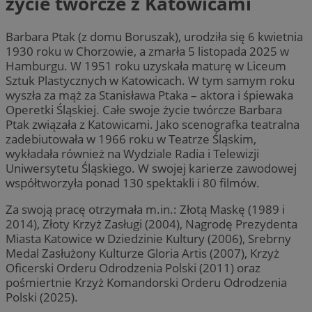
życie twórcze z Katowicami
Barbara Ptak (z domu Boruszak), urodziła się 6 kwietnia
1930 roku w Chorzowie, a zmarła 5 listopada 2025 w
Hamburgu. W 1951 roku uzyskała maturę w Liceum
Sztuk Plastycznych w Katowicach. W tym samym roku
wyszła za mąż za Stanisława Ptaka – aktora i śpiewaka
Operetki Śląskiej. Całe swoje życie twórcze Barbara
Ptak związała z Katowicami. Jako scenografka teatralna
zadebiutowała w 1966 roku w Teatrze Śląskim,
wykładała również na Wydziale Radia i Telewizji
Uniwersytetu Śląskiego. W swojej karierze zawodowej
współtworzyła ponad 130 spektakli i 80 filmów.
Za swoją pracę otrzymała m.in.: Złotą Maskę (1989 i
2014), Złoty Krzyż Zasługi (2004), Nagrodę Prezydenta
Miasta Katowice w Dziedzinie Kultury (2006), Srebrny
Medal Zasłużony Kulturze Gloria Artis (2007), Krzyż
Oficerski Orderu Odrodzenia Polski (2011) oraz
pośmiertnie Krzyż Komandorski Orderu Odrodzenia
Polski (2025).