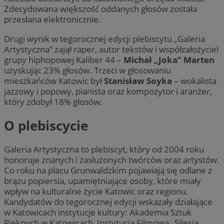
Zdecydowana większość oddanych głosów została
przesłana elektronicznie.
Drugi wynik w tegorocznej edycji plebiscytu „Galeria
Artystyczna” zajął raper, autor tekstów i współzałożyciel
grupy hiphopowej Kaliber 44 –
Michał „Joka” Marten
uzyskując 23% głosów. Trzeci w głosowaniu
mieszkańców Katowic był
Stanisław Soyka
– wokalista
jazzowy i popowy, pianista oraz kompozytor i aranżer,
który zdobył 18% głosów.
O plebiscycie
Galeria Artystyczna to plebiscyt, który od 2004 roku
honoruje znanych i zasłużonych twórców oraz artystów.
Co roku na placu Grunwaldzkim pojawiają się odlane z
brązu popiersia, upamiętniające osoby, które miały
wpływ na kulturalne życie Katowic oraz regionu.
Kandydatów do tegorocznej edycji wskazały działające
w Katowicach instytucje kultury: Akademia Sztuk
Pięknych w Katowicach, Instytucja Filmowa „Silesia