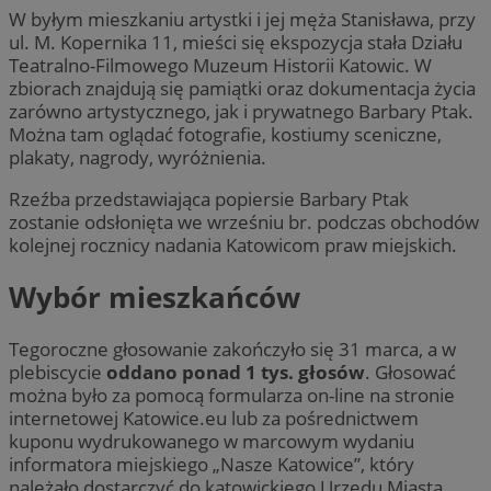
W byłym mieszkaniu artystki i jej męża Stanisława, przy
ul. M. Kopernika 11, mieści się ekspozycja stała Działu
Teatralno-Filmowego Muzeum Historii Katowic. W
zbiorach znajdują się pamiątki oraz dokumentacja życia
zarówno artystycznego, jak i prywatnego Barbary Ptak.
Można tam oglądać fotografie, kostiumy sceniczne,
plakaty, nagrody, wyróżnienia.
Rzeźba przedstawiająca popiersie Barbary Ptak
zostanie odsłonięta we wrześniu br. podczas obchodów
kolejnej rocznicy nadania Katowicom praw miejskich.
Wybór mieszkańców
Tegoroczne głosowanie zakończyło się 31 marca, a w
plebiscycie
oddano ponad 1 tys. głosów
. Głosować
można było za pomocą formularza on-line na stronie
internetowej Katowice.eu lub za pośrednictwem
kuponu wydrukowanego w marcowym wydaniu
informatora miejskiego „Nasze Katowice”, który
należało dostarczyć do katowickiego Urzędu Miasta.