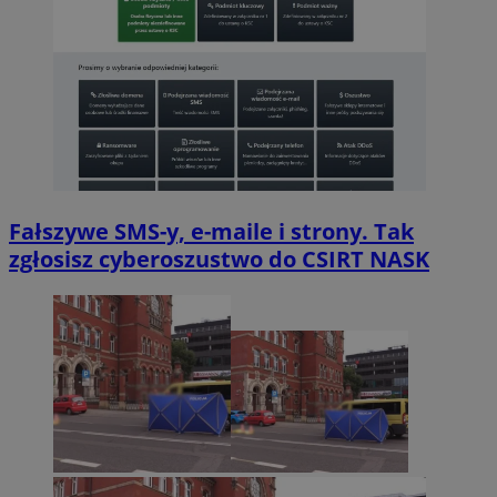
Fałszywe SMS-y, e-maile i strony. Tak
zgłosisz cyberoszustwo do CSIRT NASK