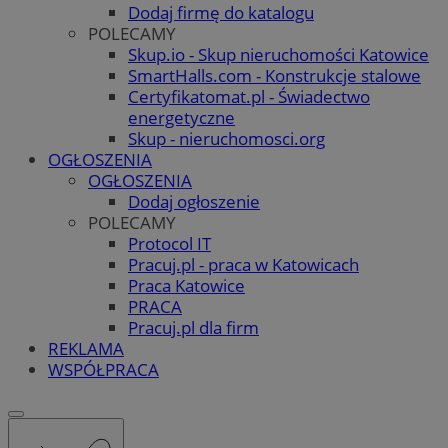
Dodaj firmę do katalogu
POLECAMY
Skup.io - Skup nieruchomości Katowice
SmartHalls.com - Konstrukcje stalowe
Certyfikatomat.pl - Świadectwo
energetyczne
Skup - nieruchomosci.org
OGŁOSZENIA
OGŁOSZENIA
Dodaj ogłoszenie
POLECAMY
Protocol IT
Pracuj.pl - praca w Katowicach
Praca Katowice
PRACA
Pracuj.pl dla firm
REKLAMA
WSPÓŁPRACA