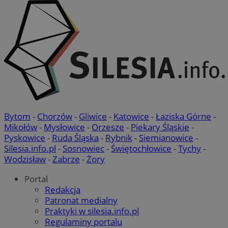
Bytom
-
Chorzów
-
Gliwice
-
Katowice
-
Łaziska Górne
-
Mikołów
-
Mysłowice
-
Orzesze
-
Piekary Śląskie
-
Pyskowice
-
Ruda Śląska
-
Rybnik
-
Siemianowice
-
Silesia.info.pl
-
Sosnowiec
-
Świętochłowice
-
Tychy
-
Wodzisław
-
Zabrze
-
Żory
Portal
Redakcja
Patronat medialny
Praktyki w silesia.info.pl
Regulaminy portalu