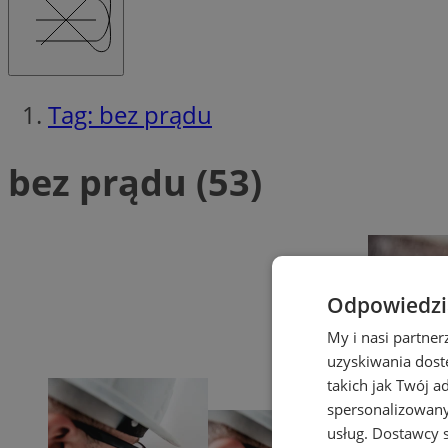
Tag: bez prądu
bez prądu (53)
Odpowiedzia
My i nasi partne
uzyskiwania dost
takich jak Twój a
spersonalizowanyc
usług.
Dostawcy s