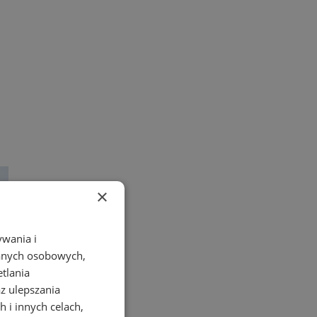
×
ywania i
danych osobowych,
etlania
az ulepszania
 i innych celach,