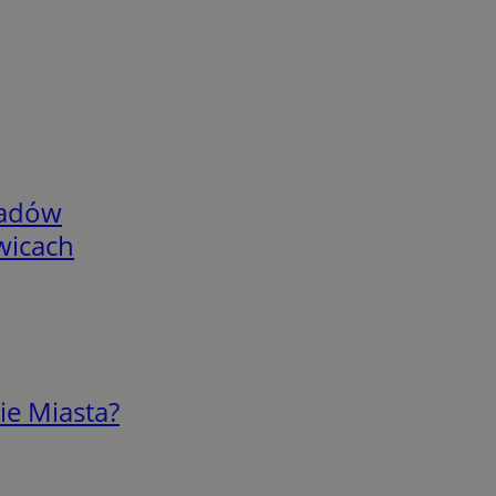
adów
wicach
ie Miasta?