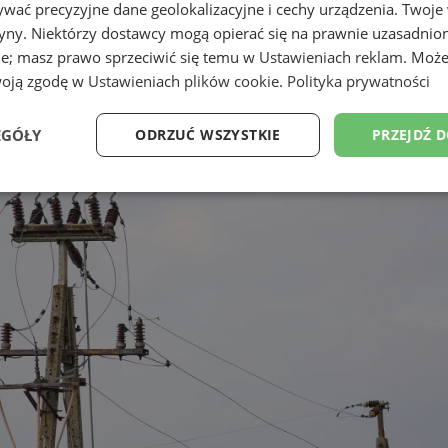
wać precyzyjne dane geolokalizacyjne i cechy urządzenia. Twoje
tryny. Niektórzy dostawcy mogą opierać się na prawnie uzasadnio
ie; masz prawo sprzeciwić się temu w
Ustawieniach reklam
. Może
woją zgodę w
Ustawieniach plików cookie
.
Polityka prywatności
. Sprawdź gdzie zabraknie prądu
EGÓŁY
ODRZUĆ WSZYSTKIE
PRZEJDŹ 
Wydajność
Targetowanie
Funkcjonalność
Ni
ezbędne
Wydajność
Targetowanie
Funkcjonalność
Niesklasyfikow
ie umożliwiają korzystanie z podstawowych funkcji strony internetowej, takich jak log
Bez niezbędnych plików cookie nie można prawidłowo korzystać ze strony internetowe
Provider
/
Okres
Opis
Domena
przechowywania