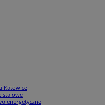
i Katowice
e stalowe
two energetyczne