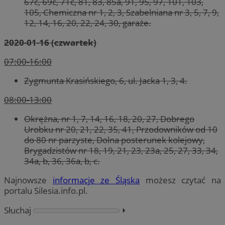
67c, 69c, 71c, 81, 83, 85a, 91, 95, 97, 101, 103,
105, Chemiczna nr 1, 2, 3, Szabelniana nr 3, 5, 7, 9,
12, 14, 16, 20, 22, 24, 30, garaże.
2020-01-16 (czwartek)
07:00-16:00
Zygmunta Krasińskiego, 6, ul. Jacka 1, 3, 4.
08:00-13:00
Okrężna, nr 1, 7, 14, 16, 18, 20, 27, Dobrego
Urobku nr 20, 21, 22, 35, 41, Przodowników od 10
do 80 nr parzyste, Dolna posterunek kolejowy,
Brygadzistów nr 18, 19, 21, 23, 23a, 25, 27, 33, 34,
34a, b, 36, 36a, b, c.
Najnowsze
informacje ze Śląska
możesz czytać na
portalu Silesia.info.pl.
Słuchaj
⏵︎