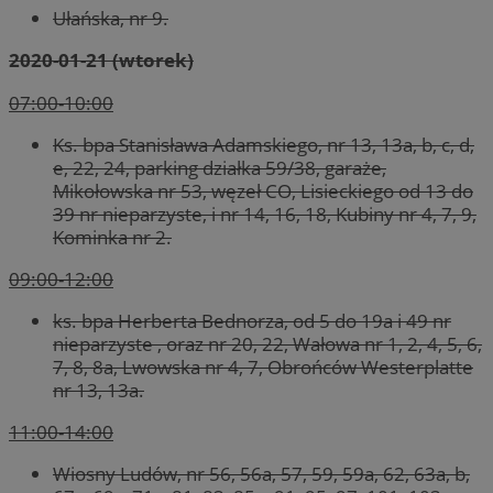
Ułańska, nr 9.
2020-01-21 (wtorek)
07:00-10:00
Ks. bpa Stanisława Adamskiego, nr 13, 13a, b, c, d,
e, 22, 24, parking działka 59/38, garaże,
Mikołowska nr 53, węzeł CO, Lisieckiego od 13 do
39 nr nieparzyste, i nr 14, 16, 18, Kubiny nr 4, 7, 9,
Kominka nr 2.
09:00-12:00
ks. bpa Herberta Bednorza, od 5 do 19a i 49 nr
nieparzyste , oraz nr 20, 22, Wałowa nr 1, 2, 4, 5, 6,
7, 8, 8a, Lwowska nr 4, 7, Obrońców Westerplatte
nr 13, 13a.
11:00-14:00
Wiosny Ludów, nr 56, 56a, 57, 59, 59a, 62, 63a, b,