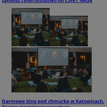
zgłosisz cyberoszustwo do CSIRT NASK
Darmowe kino pod chmurką w Katowicach.