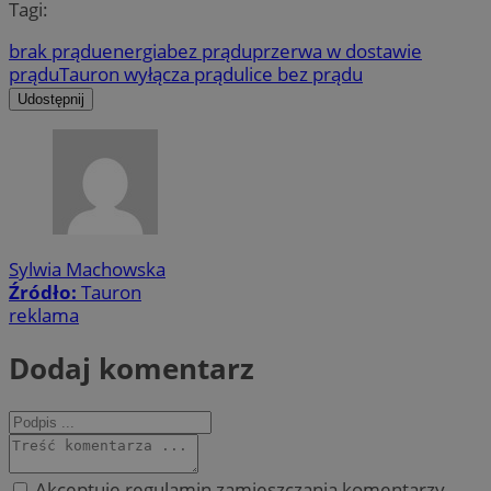
Tagi:
brak prądu
energia
bez prądu
przerwa w dostawie
prądu
Tauron wyłącza prąd
ulice bez prądu
Udostępnij
Sylwia Machowska
Źródło:
Tauron
reklama
Dodaj komentarz
Akceptuję regulamin zamieszczania komentarzy