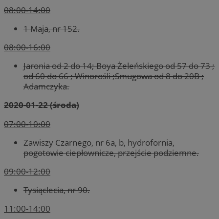
08:00-14:00
1 Maja, nr 152.
08:00-16:00
Jaronia od 2 do 14; Boya Żeleńskiego od 57 do 73 ;
od 60 do 66 ; Winorośli ;Smugowa od 8 do 20B ;
Adamczyka.
2020-01-22 (środa)
07:00-10:00
Zawiszy Czarnego, nr 6a, b, hydrofornia,
pogotowie ciepłownicze, przejście podziemne.
09:00-12:00
Tysiąclecia, nr 90.
11:00-14:00