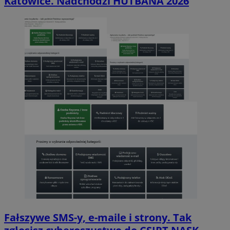
Katowice. Nadchodzi HUTBANA 2026
Fałszywe SMS-y, e-maile i strony. Tak