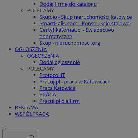
Dodaj firmę do katalogu
POLECAMY
Skup.io - Skup nieruchomości Katowice
SmartHalls.com - Konstrukcje stalowe
Certyfikatomat.pl - Świadectwo
energetyczne
Skup - nieruchomosci.org
OGŁOSZENIA
OGŁOSZENIA
Dodaj ogłoszenie
POLECAMY
Protocol IT
Pracuj.pl - praca w Katowicach
Praca Katowice
PRACA
Pracuj.pl dla firm
REKLAMA
WSPÓŁPRACA