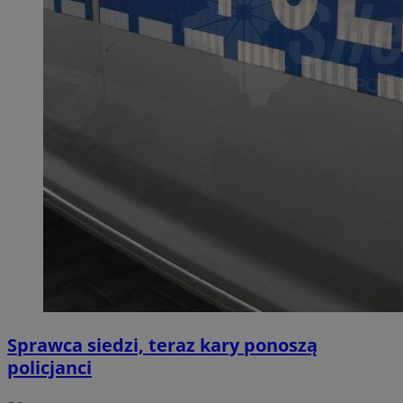
Sprawca siedzi, teraz kary ponoszą
policjanci