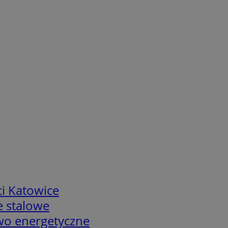
i Katowice
e stalowe
two energetyczne