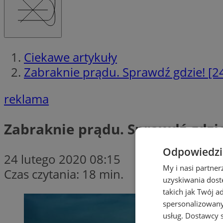
Ciekawe artykuły
Zabraknie prądu. Sprawdź gdzie! [24
reklama
Zabraknie prądu. Sprawdź gdzie!
Odpowiedzia
24 lutego 2020 08:15
My i nasi partne
Czas czytania: 18 min.
uzyskiwania dost
takich jak Twój a
spersonalizowanyc
usług.
Dostawcy s