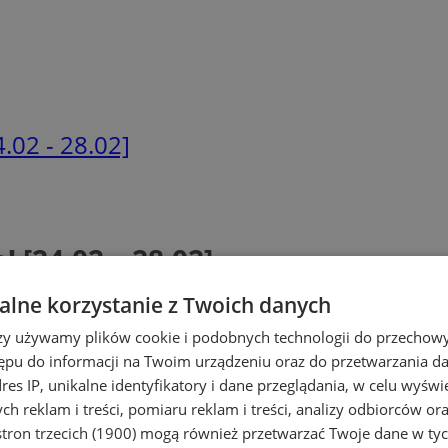
.02 - 28.02]
 [24.02 – 28.02]
lne korzystanie z Twoich danych
rzy używamy plików cookie i podobnych technologii do przechow
ępu do informacji na Twoim urządzeniu oraz do przetwarzania 
dres IP, unikalne identyfikatory i dane przeglądania, w celu wyświ
h reklam i treści, pomiaru reklam i treści, analizy odbiorców or
tron trzecich (1900)
mogą również przetwarzać Twoje dane w tych