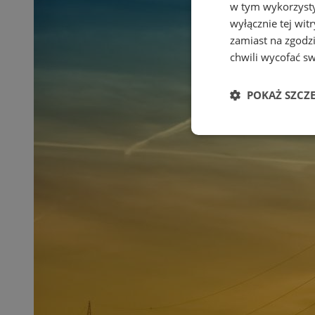
w tym wykorzysty
wyłącznie tej wi
zamiast na zgodz
chwili wycofać s
POKAŻ SZCZ
Niezbędne
Ni
Niezbędne pliki cook
zarządzanie kontem. 
Nazwa