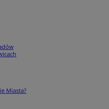
adów
wicach
ie Miasta?