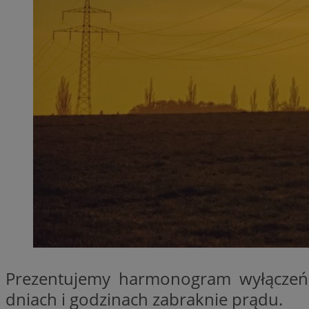
SessID
QeSessID
MvSessID
__cf_bm
VISITOR_PRIVACY_
__cf_bm
CookieScriptConse
Prezentujemy harmonogram wyłączeń 
dniach i godzinach zabraknie prądu.