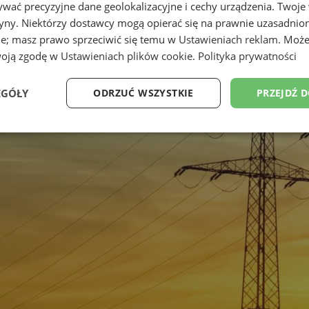
wać precyzyjne dane geolokalizacyjne i cechy urządzenia. Twoje
tryny. Niektórzy dostawcy mogą opierać się na prawnie uzasadnio
ie; masz prawo sprzeciwić się temu w
Ustawieniach reklam
. Może
woją zgodę w
Ustawieniach plików cookie
.
Polityka prywatności
EGÓŁY
ODRZUĆ WSZYSTKIE
PRZEJDŹ 
Wydajność
Targetowanie
Funkcjonalność
Ni
ezbędne
Wydajność
Targetowanie
Funkcjonalność
Niesklasyfikow
ie umożliwiają korzystanie z podstawowych funkcji strony internetowej, takich jak log
Bez niezbędnych plików cookie nie można prawidłowo korzystać ze strony internetowe
Provider
/
Okres
Opis
Domena
przechowywania