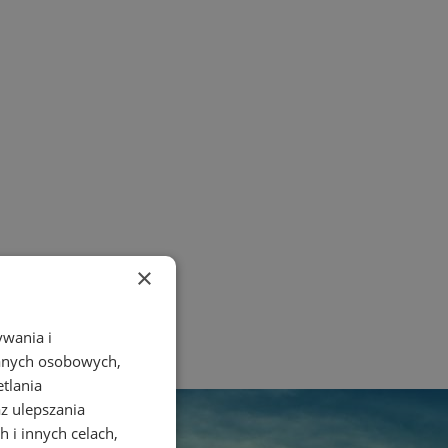
×
ywania i
danych osobowych,
etlania
az ulepszania
 i innych celach,