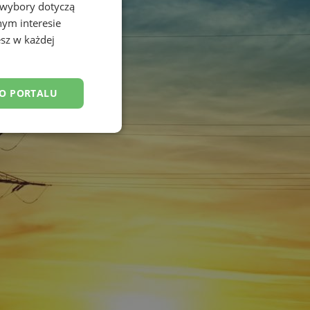
 wybory dotyczą
nym interesie
sz w każdej
DO PORTALU
esklasyfikowane
ane
owanie użytkownika i
j.